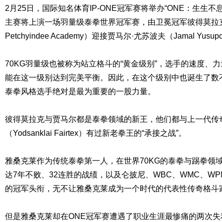
2月25日，国际知名体育IP-ONE冠军赛将举办“ONE：生生
主赛将上演一场羽量级泰拳世界冠军赛，由卫冕冠军彼得莫拉克（Ph
Petchyindee Academy）迎接贾马尔·尤苏波夫（Jamal Yus
70KG羽量级也被称为站立格斗的“黄金级别”，选手的速度、
能在这一级别达到完美平衡。因此，在这个级别中也诞生了数
泰拳风格选手绝对是最为重要的一股力量。
彼得莫拉克与贾马尔都是泰拳领域的新王，他们都与上一代传
（Yodsanklai Fairtex）有过新老拳王的“承接之战”。
雅桑克莱作为传统泰拳第一人，在世界70KG的泰拳与踢拳领
达7年不败、32连胜的战绩，以及仑披尼、WBC、WMC、WPMF、
的冠军头衔，无不让雅桑克莱成为一个时代的代表性传奇格斗
但是雅桑克莱却在ONE冠军赛遭遇了职业生涯最惨痛的两次失利