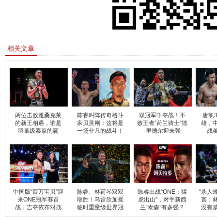
相关文章
两位击败雅桑克莱
陈睿叫阵传奇格斗
双冠军争夺战！不
唐凯
的新王相遇，谁是
家贝灵刚：这将是
败王者“荷兰骑士”德
雄，
羽量级泰拳的霸
一场非凡的战斗！
·里德尔迎来强
战
主？
中国版“百万宝贝”迎
陈睿、林荷琴双双
陈睿出战“ONE：猛
“杀人
来ONE冠军赛首
取胜！马雷欣加冕
虎出山”，对手新西
言：
战，吉夺依布对战
临时重量级世界冠
兰“泰森”有多强？
没有
军