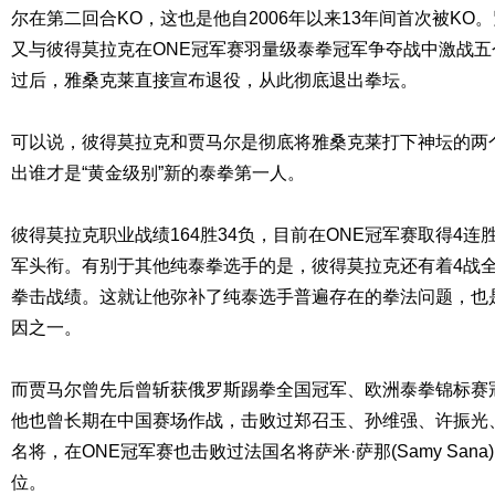
尔在第二回合KO，这也是他自2006年以来13年间首次被KO。
又与彼得莫拉克在ONE冠军赛羽量级泰拳冠军争夺战中激战
过后，雅桑克莱直接宣布退役，从此彻底退出拳坛。
可以说，彼得莫拉克和贾马尔是彻底将雅桑克莱打下神坛的两
出谁才是“黄金级别”新的泰拳第一人。
彼得莫拉克职业战绩164胜34负，目前在ONE冠军赛取得4
军头衔。有别于其他纯泰拳选手的是，彼得莫拉克还有着4战全
拳击战绩。这就让他弥补了纯泰选手普遍存在的拳法问题，也
因之一。
而贾马尔曾先后曾斩获俄罗斯踢拳全国冠军、欧洲泰拳锦标赛
他也曾长期在中国赛场作战，击败过郑召玉、孙维强、许振光
名将，在ONE冠军赛也击败过法国名将萨米·萨那(Samy San
位。