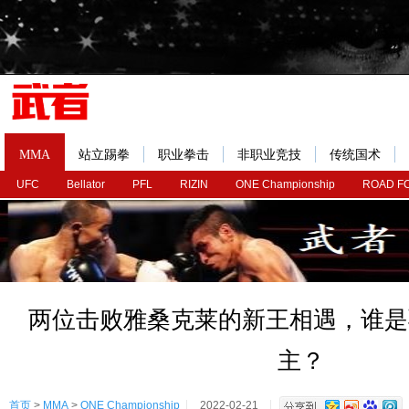
MMA
站立踢拳
职业拳击
非职业竞技
传统国术
UFC
Bellator
PFL
RIZIN
ONE Championship
ROAD F
两位击败雅桑克莱的新王相遇，谁是
主？
首页
>
MMA
>
ONE Championship
2022-02-21