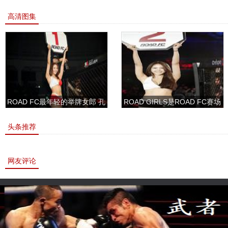
高清图集
ROAD FC最年轻的举牌女郎 孔
ROAD GIRLS是ROAD FC赛场
敏书美腿性感眼神清纯
上的一道靓丽的风景
头条推荐
网友评论