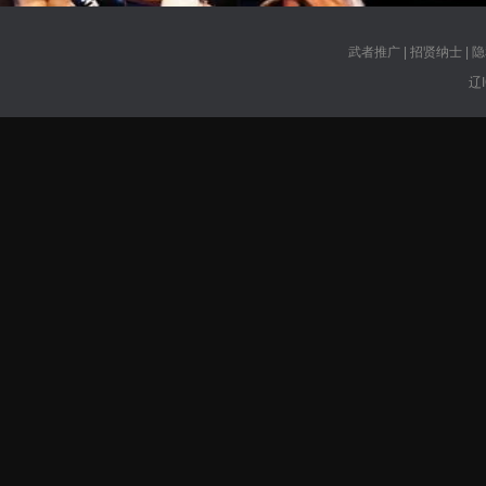
武者推广
|
招贤纳士
|
隐
辽I