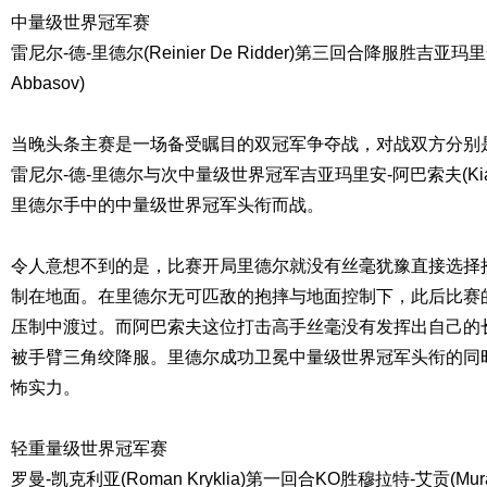
中量级世界冠军赛
雷尼尔-德-里德尔(Reinier De Ridder)第三回合降服胜吉亚玛里安
Abbasov)
当晚头条主赛是一场备受瞩目的双冠军争夺战，对战双方分别
雷尼尔-德-里德尔与次中量级世界冠军吉亚玛里安-阿巴索夫(Kiamri
里德尔手中的中量级世界冠军头衔而战。
令人意想不到的是，比赛开局里德尔就没有丝毫犹豫直接选择
制在地面。在里德尔无可匹敌的抱摔与地面控制下，此后比赛
压制中渡过。而阿巴索夫这位打击高手丝毫没有发挥出自己的
被手臂三角绞降服。里德尔成功卫冕中量级世界冠军头衔的同
怖实力。
轻重量级世界冠军赛
罗曼-凯克利亚(Roman Kryklia)第一回合KO胜穆拉特-艾贡(Murat