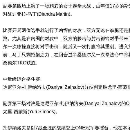
副赛第四场上演了一场精彩的女子泰拳大战，由年仅17岁的斯米拉-桑德尔
对战迪亚拉-马丁(Diandra Martin)。
比赛开局两位选手就进行了凶悍的对攻，双方无论在拳腿还是
熟。尤其是在内围的对攻中，双方的膝击与肘击都给对手带来
尔一次膝撞直接将对手击倒，随后又一次打腹将其重创。进入
奏，马丁只剩招架之力，在回合过半桑德尔又一次拳法命中将
桑德尔TKO获胜。
中量级综合格斗赛
达尼亚尔-扎伊纳洛夫(Daniyal Zainalov)分歧判定胜尤里-西蒙斯(Yu
副赛第三场对决是达尼亚尔-扎伊纳洛夫(Daniyal Zainalov
尤里-西蒙斯(Yuri Simoes)。
扎伊纳洛夫是以7战全胜的战绩登上ONE冠军赛擂台，他在本