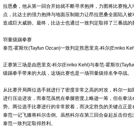
拉恩桑，他从第一回合开始就不断寻求抱摔，力图将比赛拖入
点，比达士的强力抱摔与地面压制能力让昂拉恩桑全面陷入被
造成巨大威胁。最终，比达士也通过一致判定取得了三番战的
羽量级踢拳赛
泰范-霍斯坎(Tayfun Ozcan)一致判定胜恩里克-科尔(Enriko Keh
正赛第三场是由恩里克-科尔(Enriko Kehl)与泰范-霍斯坎(Tayf
级踢拳手带来的大战，这场比赛也是一场羽量级排名争夺战。
从比赛开局两位选手就进行了密度非常之高的对攻，科尔一如
进行压迫进攻，而泰范虽然在拳腿密度上略逊一筹，但在拳法
势。两位选手比赛进行的非常胶着，而决定胜负的关键点正是
泰范一记飞膝将科尔击倒。虽然科尔在第三回合奋起反击但也
泰范一致判定取得胜利。