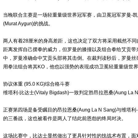
当晚联合主赛是一场轻重量级世界冠军赛，由卫冕冠军罗曼-凯
(Murat Aygun)的挑战。
两人有着28厘米的身高差距，这也决定了双方将采用截然不
距离发挥自己摆拳的威力，但罗曼的膝撞以及组合拳给艾贡带
中，罗曼准确命中艾贡头部将其击倒。在裁判读秒后，罗曼丝
用拳法组合将其KO，他也以强势的表现成功卫冕轻重量级世
协议体重 (95.0 KG)综合格斗赛
维塔利-比达士(Vitaly Bigdash)一致判定胜昂拉恩桑(Aung La N 
正赛第四场是备受瞩目的昂拉恩桑(Aung La N Sang)与维塔利-比达士
的三番战，这也被看作是两人了结此前恩怨的终局对决。
这场比赛中，比达士显然做出了更具针对性的技战术布置，面