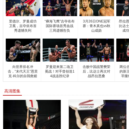
里德尔、罗曼成功
“彝海飞鹰”吉夺依布
3月26日ONE冠军
昂拉恩
卫冕，吉夺依布首
国际赛场首秀血战
赛：青木真也vs秋
比达士
秀遗憾失利
三局遗憾告负
山成勋
成功
向世界排名冲
罗曼迎来第二场卫
击败中国战警樊荣
两位
击，“末代天王”恩里
冕战！对手曾创造1
后，比达士再次对
的新
克·科尔的自我救赎
4战连胜纪录
战昂拉恩桑
羽量
高清图集