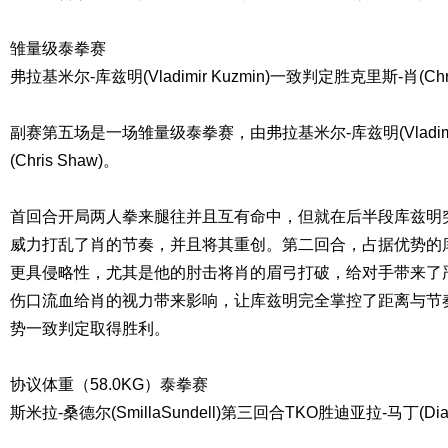
雏量级泰拳赛
弗拉基米尔-库兹明(Vladimir Kuzmin)一致判定胜克里斯-肖(Chri
副赛第五场是一场雏量级泰拳赛，由弗拉基米尔-库兹明(Vladimir
(Chris Shaw)。
首回合开局两人拳来腿往并且互有命中，但就在后半段库兹明
威力打乱了肖的节奏，并且将其重创。第二回合，占据优势的
更具侵略性，尤其是他的肘击将肖的眉弓打破，给对手带来了
伤口流血给肖的视力带来影响，让库兹明完全掌控了距离与节
势一致判定取得胜利。
协议体重（58.0KG）泰拳赛
斯米拉-桑德尔(SmillaSundell)第三回合TKO胜迪亚拉-马丁(Diandr