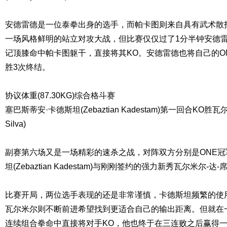
安德雷德是一位泰拳出身的选手，而帕卡图则来自具有武术散
一场风格鲜明的站立对攻大战，但比赛仅仅过了1分半钟安德
记顶膝命中帕卡图躯干，直接将其KO。安德雷德也将自己的O
胜3次终结。
协议体重(87.30KG)综合格斗赛
塞巴斯蒂安·卡德斯坦(Zebaztian Kadestam)第一回合KO胜瓦尔米
Silva)
副赛第六场又是一场精彩的速杀之战，对阵双方分别是ONE冠
坦(Zebaztian Kadestam)与刚刚签约的强力新秀瓦尔米尔-达-席尔瓦(
比赛开局，两位选手表现的还是非常谨慎，卡德斯坦频繁的使
瓦尔米尔则不断前进希望找到更适合自己的输出距离。但就在
连续组合拳命中直接将对手KO，他也终于在三连败之后赢得