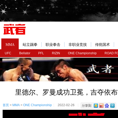
MMA
站立踢拳
职业拳击
非职业竞技
传统国术
UFC
Bellator
PFL
RIZIN
ONE Championship
ROAD F
里德尔、罗曼成功卫冕，吉夺依布
首页
>
MMA
>
ONE Championship
2022-02-26