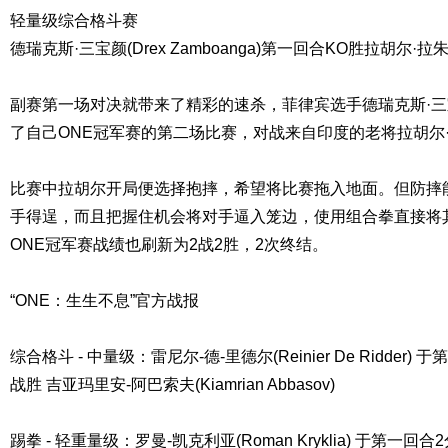
轻量级综合格斗赛
德瑞克斯·三宝颜(Drex Zamboanga)第一回合KO胜拉胡尔·拉朱(Ra
副赛第一场对决就带来了精彩的速杀，菲律宾选手德瑞克斯·三宝颜(Dr
了自己ONE冠军赛的第二场比赛，对战来自印度的老将拉胡尔·拉朱(R
比赛中拉胡尔开局便选择抱摔，希望将比赛拖入地面。但防摔
手得逞，而且把握住机会将对手逼入笼边，使用组合拳直接将
ONE冠军赛战绩也刷新为2战2胜，2次终结。
“ONE：生生不息”官方战报
综合格斗 - 中量级：雷尼尔-德-里德尔(Reinier De Ridder
战胜 吉亚玛里安-阿巴索夫(Kiamrian Abbasov)
踢拳 - 轻重量级：罗曼-凯克利亚(Roman Kryklia) 于第一回