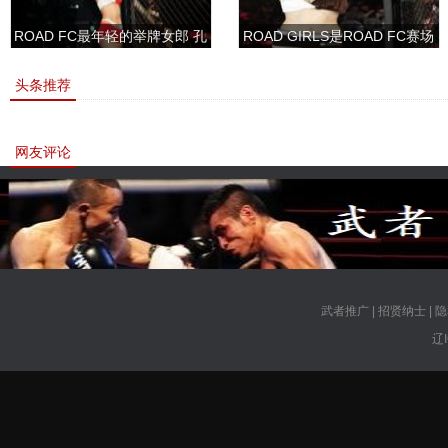
ROAD FC最年轻的举牌女郎 孔
ROAD GIRLS是ROAD FC赛场
敏书美腿性感眼神清纯
上的一道靓丽的风景
头条推荐
网友评论
武者推广
|
招贤纳士
|
隐
辽I