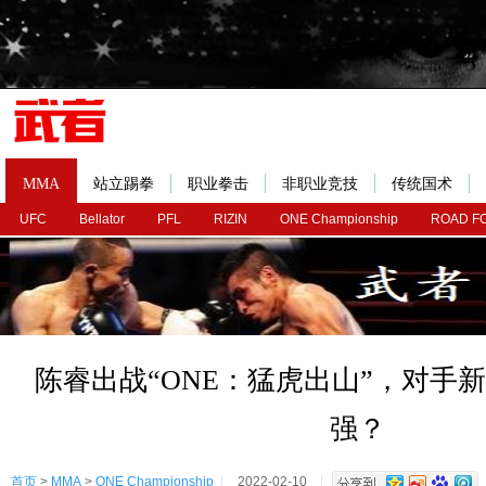
MMA
站立踢拳
职业拳击
非职业竞技
传统国术
UFC
Bellator
PFL
RIZIN
ONE Championship
ROAD F
陈睿出战“ONE：猛虎出山”，对手新
强？
首页
>
MMA
>
ONE Championship
2022-02-10