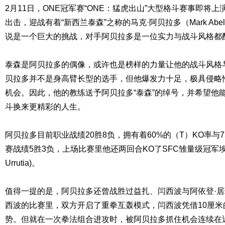
2月11日，ONE冠军赛“ONE：猛虎出山”大型格斗赛事即将
出击，迎战有着“新西兰泰森”之称的马克·阿贝拉多（Mark Abe
说是一个巨大的挑战，对手阿贝拉多是一位实力与战斗风格都配
泰森是阿贝拉多的偶像，或许也是榜样的力量让他的战斗风格
贝拉多并不是身高臂长型的选手，但他爆发力十足，极具侵略
机会。因此，他的教练送予阿贝拉多“泰森”的绰号，并希望他
斗换来更精彩的人生。
阿贝拉多目前职业战绩20胜8负，拥有着60%的（T）KO率与
赛战绩5胜3负，上场比赛里他还两回合KO了SFC雏量级冠军埃米利
Urrutia)。
值得一提的是，阿贝拉多还曾战胜过益扎、闫西波与阿依登·
西波的比赛里，双方开启了重拳互轰模式，闫西波凭借10厘
势。但就在一次拳法组合进攻时，被阿贝拉多抓住机会连续在