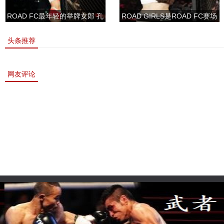
ROAD FC最年轻的举牌女郎 孔
ROAD GIRLS是ROAD FC赛场
敏书美腿性感眼神清纯
上的一道靓丽的风景
头条推荐
网友评论