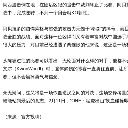
闫西波击倒在地，在随后凶狠的追击中裁判终止了比赛。阿贝
战中，完成逆转，不到一个回合就KO获胜。
阿贝拉多的凶悍风格与超强的攻击力无愧于“泰森”的绰号，而
战全胜的战绩。面对这样一位凶悍而又有着丰富对战中国选手
很大的压力，对目前已经遭遇了两连败的他来说，这还是一场
从陈睿过往的比赛可以看出，无论面对什么样的对手，他都不
文尔（KwonWon Il）时，遍体鳞伤的陈睿一直勇往直前。
赛，但不会输掉勇气与信念。
毫无疑问，这又将是一场铁血硬汉之间的对决，这场交锋考量
谁能站到最后的意志。2月11日，“ONE：猛虎出山”铁血碰撞
（来源：官方投稿）