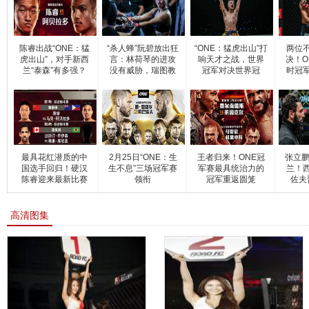
陈睿出战“ONE：猛
“杀人蜂”阮碧放出狂
“ONE：猛虎出山”打
两位
虎出山”，对手新西
言：林荷琴的进攻
响天才之战，世界
决！O
兰“泰森”有多强？
没有威胁，瑞图教
冠军对决世界冠
时冠
军！
最具花红潜质的中
2月25日“ONE：生
王者归来！ONE冠
张立鹏
国选手回归！硬汉
生不息”三场冠军赛
军赛最具统治力的
兰！
陈睿迎来最新比赛
领衔
冠军重返圆笼
佐夫
高清图集