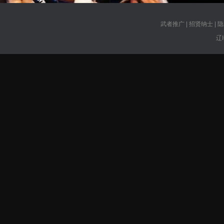
武者推广
|
招贤纳士
|
隐
辽I