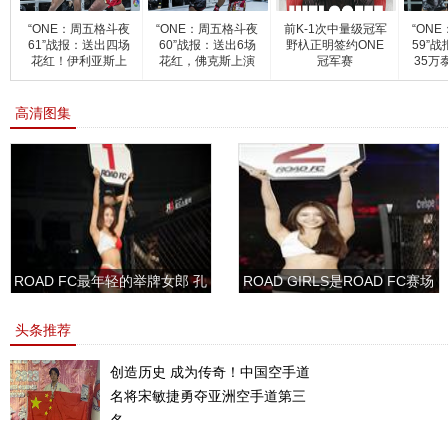
“ONE：周五格斗夜
“ONE：周五格斗夜
前K-1次中量级冠军
“ON
61”战报：送出四场
60”战报：送出6场
野杁正明签约ONE
59”
花红！伊利亚斯上
花红，佛克斯上演
冠军赛
35万
演
爆肝
高清图集
ROAD FC最年轻的举牌女郎 孔
ROAD GIRLS是ROAD FC赛场
敏书美腿性感眼神清纯
上的一道靓丽的风景
头条推荐
创造历史 成为传奇！中国空手道
名将宋敏捷勇夺亚洲空手道第三
名。