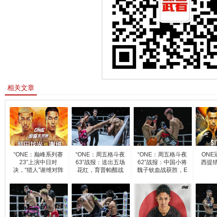
相关文章
“ONE：巅峰系列赛
“ONE：周五格斗夜
“ONE：周五格斗夜
ONE
23”上演中日对
63”战报：送出五场
62”战报：中国小将
西提猜
决，“猎人”谢维对阵
花红，育普帕酣战
魏子钦血战获胜，E
三
T-