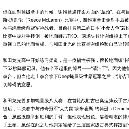
但在面对顶级拳手的时候，谢维遭遇摔柔方面的“瓶颈”。在与目
斯-迈凯伦（Reece McLaren）比赛中，谢维重拳击倒对
在与蝇量级前冠军挑战者、目前排名第二的日本“小食人鱼”若松佑弥（
比赛中被对手摔倒，被地面砸击TKO。两场失败让谢维掉出了
重视自己的地面短板。与和田龙光的比赛是谢维检验自己这段
和田龙光高中开始练习柔道，是一位韧性极强，擅长地面缠斗的
下52秒降服记录。他有个不起眼的绰号——“清洁工”。因为
拳台，但当他走上拳台拿下Deep蝇量级世界冠军之后，“清洁
切障碍的意思。
和田龙光曾参加蝇量级八人赛，在首轮战胜古巴奥运摔跤手古斯塔沃（G
级后，半决赛中与传奇冠军“大力鼠”狄米崔斯-约翰逊（Demetrio
合，虽然没能举起胜利的手臂，但他表现出色。靠着精湛的摔
手王硕。虽然在此之后他判定输给了三届国家级古典式摔跤冠军凯拉