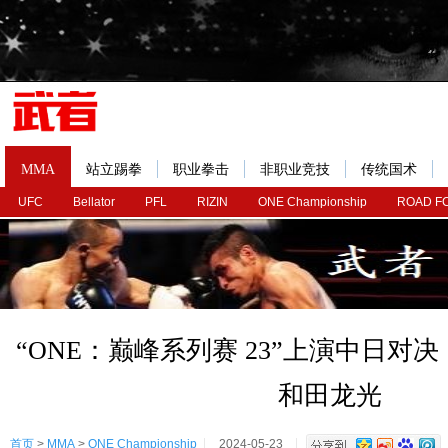
MMA
站立踢拳
职业拳击
非职业竞技
传统国术
UFC
Bellator
PFL
RIZIN
ONE Championship
ROAD F
“ONE：巅峰系列赛 23”上演中日对
和田龙光
首页
>
MMA
>
ONE Championship
2024-05-23