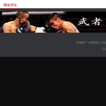
网友评论
武者推广
|
招贤纳士
|
隐
辽I