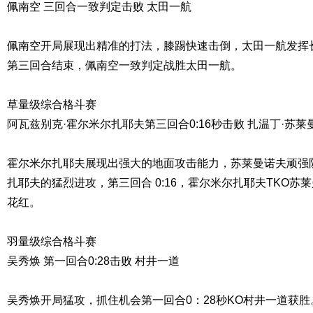
佩南空 三回合一致判定击败 太田一航
佩南空开局展现出精准的打法，膝踢快速击倒，太田一航发挥
第三回合结束，佩南空一致判定战胜太田一航。
草量级综合格斗赛
阿瓦兹别克·霍尔米尔扎耶夫第三回合0:16秒击败 扎温丁·苏莱
霍尔米尔扎耶夫展现出强大的地面攻击能力，苏莱曼诺夫顽强
扎耶夫的猛烈进攻，第三回合 0:16，霍尔米尔扎耶夫TKO苏
花红。
羽量级综合格斗赛
吴秀焕 第一回合0:28击败 村井一道
吴秀焕开局猛攻，抓住机会第一回合0：28秒KO村井一道获胜