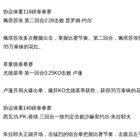
协议体重118磅泰拳赛
佩塔苏埃 第二回合2:28击败 普罗姆-约尔
佩塔苏埃多次鞭腿出击，掌握比赛节奏。第二回合，佩塔苏埃
35万泰铢的花红。
草量级泰拳赛
尤德基蒂 第一回合0:25KO击败 卢蓬
卢蓬开局火爆出拳，爆肝KO尤德基蒂获胜，获得35万泰铢的
协议体重140磅泰拳赛
西瓦功-PK-善猜 三回合一致判定击败沙赫里约尔-朱拉耶夫
朱拉耶夫正踢开场，击猛烈的组合拳把握比赛节奏，击腹后左