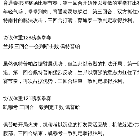
育通泰把控整场比赛节奏，第一回合开始便以灵敏的重拳打出
年轻气盛，拳拳到肉，育通泰灵敏躲过。第三回合，双方抓住
特南甘的腿法攻击，三回合打满，育通泰一致判定取得胜利。
协议体重128磅泰拳赛
兰邦 三回合一会判断击败 佩特普帕
虽然佩特普帕占据臂展优势，但兰邦以激烈的打法开局，第一
退。第二回合佩特普帕猛烈反攻，兰邦以顽强的意志力扛住了
赛节奏，再次占据优势，三回合结束一致判定取得胜利。
协议体重121磅泰拳赛
凯穆考 三回合一致判定击败 佩普哈
佩普哈开局火拼，凯穆考以沉稳的打发灵活应战，机敏躲避对
腹部。三回合结束，凯穆考一致判定取得胜利。