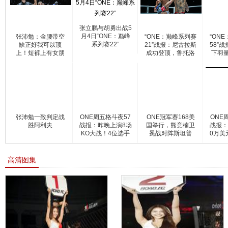
张立鹏与胡勇出战5
月4日“ONE：巅峰
张沛勉：金腰带空
“ONE：巅峰系列赛
“ON
系列赛22”
缺正好我可以顶
21”战报：尼古拉斯
58”
上！短裤上有女朋
成功登顶，鲁托洛
下羽
友的名
兄
张沛勉一致判定战
ONE周五格斗夜57
ONE冠军赛168美
ONE
胜阿利夫
战报：昨晚上演8场
国举行，熊竞楠卫
战报：
KO大战！4位选手
冕战对阵斯坦普
0万美
拿到3
高清图集