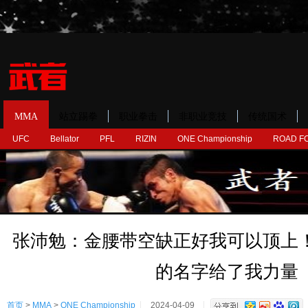
MMA
站立踢拳
职业拳击
非职业竞技
传统国术
UFC
Bellator
PFL
RIZIN
ONE Championship
ROAD F
张沛勉：金腰带空缺正好我可以顶上
的名字给了我力量
首页
>
MMA
>
ONE Championship
2024-04-09