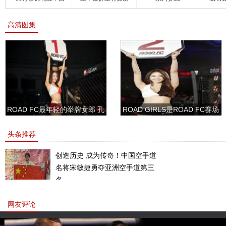
场
友的名
高清图集
ROAD FC最年轻的举牌女郎 孔
ROAD GIRLS是ROAD FC赛场
敏书美腿性感眼神清纯
上的一道靓丽的风景
头条推荐
创造历史 成为传奇！中国空手道
名将宋敏捷勇夺亚洲空手道第三
名。
网友评论