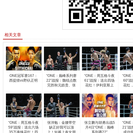
相关文章
ONE冠军赛167：
“ONE：巅峰系列赛
“ONE：周五格斗夜
“ON
西提猜vs野杁正明
22”战报：魏锐点数
61”战报：送出四场
60”
完胜秋元皓贵、张
花红！伊利亚斯上
花红
演
“ONE：周五格斗夜
张沛勉：金腰带空
张立鹏与胡勇出战5
“ON
59”战报：送出六场
缺正好我可以顶
月4日“ONE：巅峰
21”
35万泰铢花红！四
上！短裤上有女朋
系列赛22”
成功