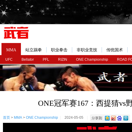
MMA
站立踢拳
职业拳击
非职业竞技
传统国术
UFC
Bellator
PFL
RIZIN
ONE Championship
ROAD F
ONE冠军赛167：西提猜vs
首页
>
MMA
>
ONE Championship
2024-05-05