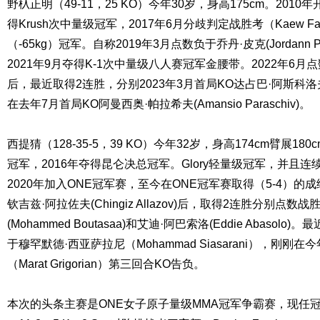
野杁正明（49-11，25 KO）今年30岁，身高175cm。201
得Krush次中量级冠军，2017年6月分歧判定战胜考（Kaew Fai
（-65kg）冠军。自称2019年3月点数负于乔丹·皮克(Jordann 
2021年9月夺得K-1次中量级八人赛冠军金腰带。2022年6月点数负
后，最近取得2连胜，分别2023年3月首局KO达占巴·阿斯科洛夫(Dzh
在去年7月首局KO阿曼西奥·帕拉希夫(Amansio Paraschiv)。
西提猜（128-35-5，39 KO）今年32岁，身高174cm臂展18
冠军，2016年夺得昆仑决总冠军。Glory轻量级冠军，并且连续
2020年加入ONE冠军赛，至今在ONE冠军赛取得（5-4）的成
钦吉兹·阿拉佐夫(Chingiz Allazov)后，取得2连胜分别点数
(Mohammed Boutasaa)和艾迪·阿巴索洛(Eddie Abaso
于穆罕默德·西亚萨拉尼（Mohammad Siasarani），刚刚
（Marat Grigorian）第三回合KO告负。
本次的头条主赛是ONE女子原子量级MMA冠军争霸赛，现任冠军斯坦普