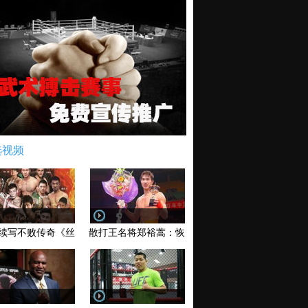
选视频
续写不败传奇《丝路英雄》太原站全场视频
散打王名将郑裕蒿：恢复训练 有望回归擂台