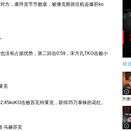
对方，康拜克节节败退，被佛克斯抓住机会爆肝ko
孔
没有占据优势，第二回合0:59，宋方孔TKO击败小
。
精
莱克
方便
:45koKO击败苏瓦特莱克，获得35万泰铢的花红。
败 马赫苏安