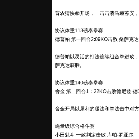
育农猜快拳开场，一击击溃马赫苏安，
协议体重113磅泰拳赛
德普帕 第一回合2:09KO击败 桑萨克达
德普帕以灵活的打法连续组合拳进攻，桑
萨克达获胜。
协议体重140磅泰拳赛
舍金 第二回合1：22KO击败德尼兹·
舍金开局以犀利的腿法和拳法击中对方，
蝇量级综合格斗赛
小田魁斗 一致判定击败 库帕-罗亚尔