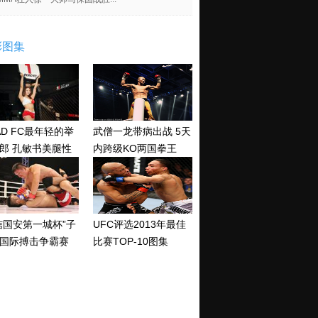
彩图集
AD FC最年轻的举
武僧一龙带病出战 5天
郎 孔敏书美腿性
内跨级KO两国拳王
神清纯
信国安第一城杯”子
UFC评选2013年最佳
国际搏击争霸赛
比赛TOP-10图集