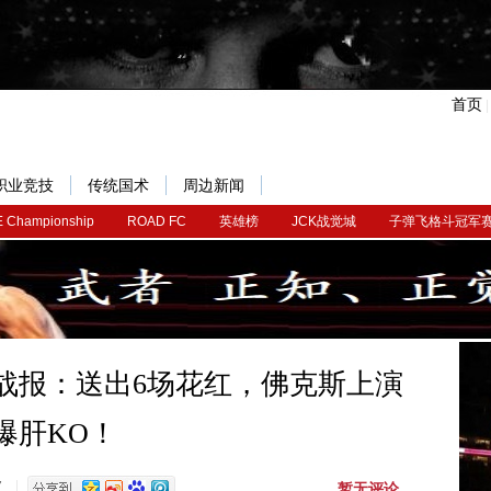
首页
职业竞技
传统国术
周边新闻
 Championship
ROAD FC
英雄榜
JCK战觉城
子弹飞格斗冠军
0”战报：送出6场花红，佛克斯上演
爆肝KO！
暂无评论
7