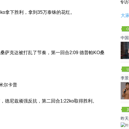
专访
ko拿下胜利，拿到35万泰铢的花红。
大
O
Cha
中国
萨克达被打乱了节奏，第一回合2:09 德普帕KO桑
U
李景
德米尔卡普
赛
德尼兹顽强反抗，第二回合1:22ko取得胜利。
昨天
咏春