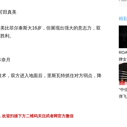
町田真美
精
美比菲尔泰斯大16岁，但展现出强大的意志力，双
得胜利。
RO
牌女
本奈月
感眼
技术，双方进入地面后，里斯瓦特抓住对方弱点，降
“中
弹飞
，欢迎扫描下方二维码关注武者网官方微信