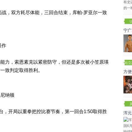
面战，双方耗尽体能，三回合结束，库帕-罗亚尔一致
U
宁广
瑛作
斗能力，索恩素克以紧密防守，但还是多次被小笠原瑛
站立
赛
作一致判定取得胜利。
方便
-尼纳顿
台，开局以重拳把控比赛节奏，第一回合1:50取得胜
浑元
冬