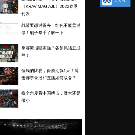
人人网
《KRAV MAG AJL》2022春季
刊发
战绩要想过得去，红色不能盖过
绿！刷子拳手了解一下
拳赛海报哪家强？各领风骚丑成
翔！
值钱的比赛，保质期就1天！搏
击赛事录播和直播如何取舍？
换个角度看中国搏击，做大还是
做小