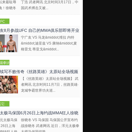
丁浩 武者网讯 北京时间3月17日，中
国武术搏击又被...
FC
友8月参战UFC 自己的MMA俱乐部即将开业
宁广友 VS 马龙&middot;维拉 内特
&middot;迪亚兹 VS 康纳&middot;麦
格雷戈 蒂亚戈&middot...
踢拳比
视频
续写不败传奇《丝路英雄》太原站全场视频
【《丝路英雄》太原站全场视频】 武
者网讯 北京时间11月7日，丝路英雄·
龙城争霸世界功夫巡...
其它
太极马保国6月26日上海约战MMA狂人徐晓
徐晓冬 VS 马保国 马保国公开宣布约
战徐晓冬 武者网讯 近日，浑元太极拳
大师马保国战胜...