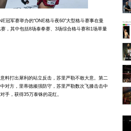
-ONE冠军赛举办的“ONE格斗夜60”大型格斗赛事在曼
比赛，其中包括8场泰拳赛、3场综合格斗赛和1场草量
人意料打出犀利的站立反击，苏里严勒不敢大意。第二
击中对方，里蒂德顽强防守，苏里严勒数次飞膝击击中
对手，获得35万泰铢的花红。