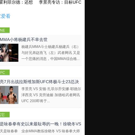
霍利菲尔德：还想再和泰森干一架！
李景亮专访：目标UFC金腰带 不做打酱油
家爱看
NE
mpions
MMA小将杨建兵不幸去世
hip
杨建兵MMA斗士杨建兵杨建兵（右）
与好兄弟赵燕飞（左）武者网讯 又是
一个悲痛的消息，中国MMA综合格...
FC
亮7月出战拉斯维加斯UFC终极斗士23总决
李景亮 VS 安顿·扎菲尔乔安娜·耶德尔
泽西克 VS 克劳迪娅·加德哈武者网讯
UFC 200即将于...
其它
是咏春拳有史以来最耻辱的一晚！徐晓冬VS
业余MMA教练徐晓冬 VS 咏春拳大师
拳大师