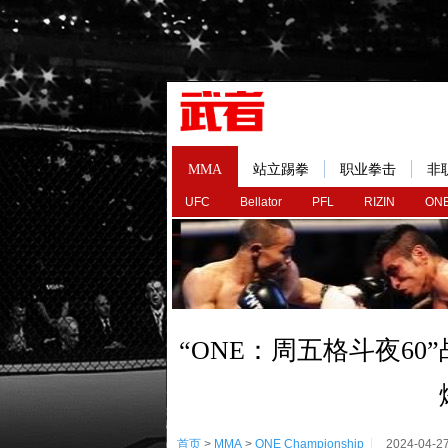
MMA
站立踢拳
职业拳击
非
UFC
Bellator
PFL
RIZIN
ONE
“ONE：周五格斗夜6
首页
>
MMA
>
ONE Championship
2024-04-2