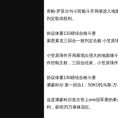
库帕-罗亚尔与小田魁斗开局便进入地
判定取得胜利。
协议体重132磅综合格斗赛
索恩素克三回合一致判定击败 小笠原
小笠原瑛作开局展现出强大的地面缠
作控制主权，三回合结束，小笠原瑛
协议体重130磅综合格斗赛
潘蒙科尔 第一回合1：50KO托马斯-万
这是潘蒙科尔首次登上one冠军赛的拳
利，获得35万泰铢花红。