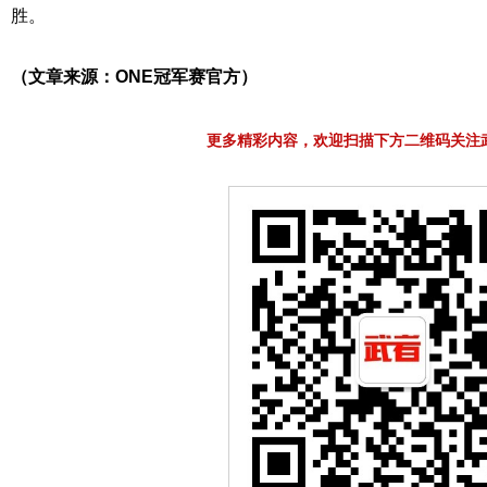
胜。
（文章来源：ONE冠军赛官方）
更多精彩内容，欢迎扫描下方二维码关注