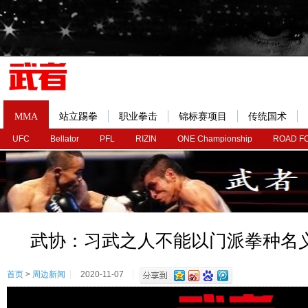
MMA
站立踢拳
职业拳击
锦标赛项目
传统国术
UFC
Bellator
PFL
RIZIN
ONE Championship
ROAD F
武协：习武之人不能以门派拳种名
首页
>
周边新闻
2020-11-07