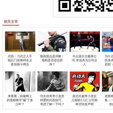
相关文章
武协：习武之人不
猫叔观点及详解：
马云退出太极禅公
为什
能以门派拳种名义
甩棍是否适合防
司 李连杰为公司法
防身
参加格斗搏击
身？
人
原因
来看看，你被网上
功夫传奇李小龙所
真功夫被李小龙女
老蔡
的甩棍教学“骗”了多
钟爱的武器技巧，
儿索赔2.1亿 公司称
集：
少年？
考虑了解一下吗？
将尽快发声明
伤