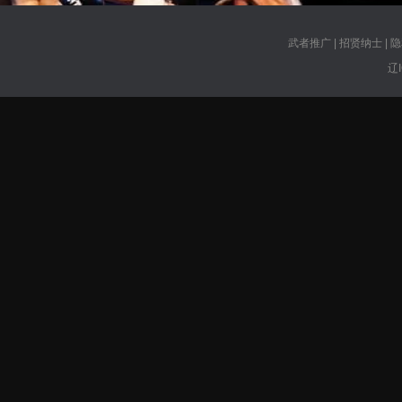
武者推广
|
招贤纳士
|
隐
辽I