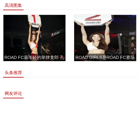
高清图集
ROAD FC最年轻的举牌女郎 孔
ROAD GIRLS是ROAD FC赛场
敏书美腿性感眼神清纯
上的一道靓丽的风景
头条推荐
网友评论