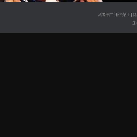
武者推广
|
招贤纳士
|
隐
辽I