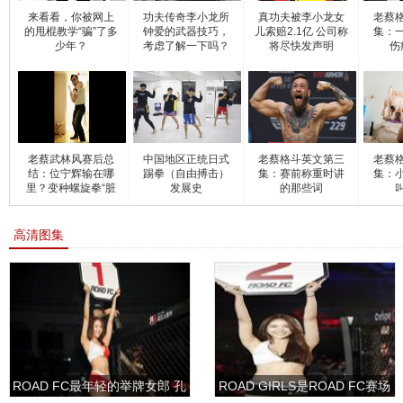
来看看，你被网上
功夫传奇李小龙所
真功夫被李小龙女
老蔡
的甩棍教学“骗”了多
钟爱的武器技巧，
儿索赔2.1亿 公司称
集：
少年？
考虑了解一下吗？
将尽快发声明
伤
老蔡武林风赛后总
中国地区正统日式
老蔡格斗英文第三
老蔡
结：位宁辉输在哪
踢拳（自由搏击）
集：赛前称重时讲
集：
里？变种螺旋拳“脏
发展史
的那些词
招
高清图集
ROAD FC最年轻的举牌女郎 孔
ROAD GIRLS是ROAD FC赛场