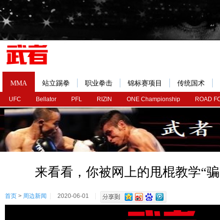
MMA
站立踢拳
职业拳击
锦标赛项目
传统国术
UFC
Bellator
PFL
RIZIN
ONE Championship
ROAD F
来看看，你被网上的甩棍教学“骗
首页
>
周边新闻
2020-06-01