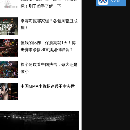
人人网
绿！刷子拳手了解一下
拳赛海报哪家强？各领风骚丑成
翔！
值钱的比赛，保质期就1天！搏
击赛事录播和直播如何取舍？
换个角度看中国搏击，做大还是
做小
中国MMA小将杨建兵不幸去世