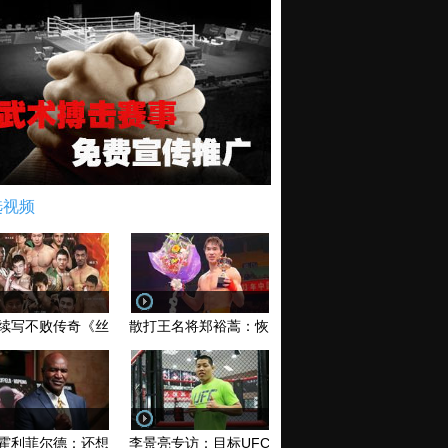
选视频
续写不败传奇《丝路英雄》太原站全场视频
散打王名将郑裕蒿：恢复训练 有望回归擂台
霍利菲尔德：还想再和泰森干一架！
李景亮专访：目标UFC金腰带 不做打酱油