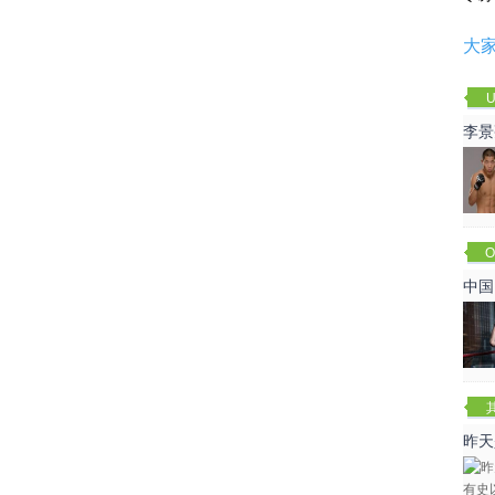
大
U
李景
赛
O
Cha
中国
昨天
咏春