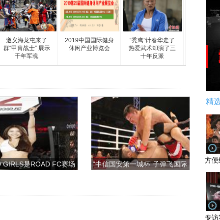
遵义海龙屯来了
2019中国国际健身
“秃鹰”计春华走了
群“甲胄战士” 展示
休闲产业博览会
热爱武术却演了三
千年军魂
十年反派
精
方便
 GIRLS是ROAD FC赛场
“中信国安第一城杯”子弹飞国际
上的一道靓丽的风景
搏击争霸赛
专访