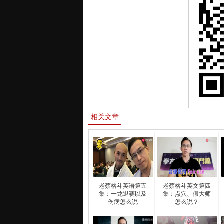
相关文章
老蔡格斗英语第五
老蔡格斗英文第四
集：一龙退赛以及
集：点穴、假大师
伤病怎么说
怎么说？