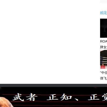
精
RO
牌女
感眼
“中
弹飞