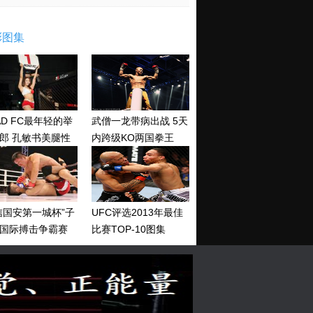
彩图集
AD FC最年轻的举
武僧一龙带病出战 5天
郎 孔敏书美腿性
内跨级KO两国拳王
神清纯
信国安第一城杯”子
UFC评选2013年最佳
国际搏击争霸赛
比赛TOP-10图集