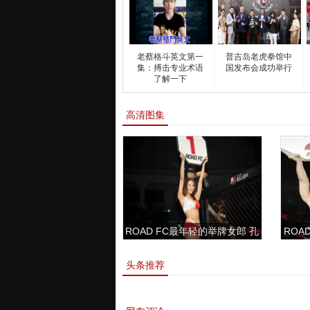
老蔡格斗英文第一
普吉岛老虎拳馆中
集：搏击专业术语
国发布会成功举行
了解一下
高清图集
ROAD FC最年轻的举牌女郎 孔
ROAD
敏书美腿性感眼神清纯
头条推荐