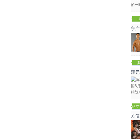
U
宁广
浑元
冬
站立
赛
方便