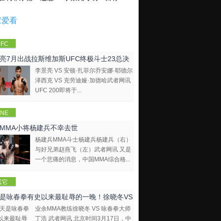
家爱看
FC
亮7月出战拉斯维加斯UFC终极斗士23总决
李景亮 VS 安顿·扎菲尔乔安娜·耶德尔
泽西克 VS 克劳迪娅·加德哈武者网讯
UFC 200即将于...
NE
mpions
MMA小将杨建兵不幸去世
hip
杨建兵MMA斗士杨建兵杨建兵（右）
与好兄弟赵燕飞（左）武者网讯 又是
一个悲痛的消息，中国MMA综合格...
其它
是咏春拳有史以来最耻辱的一晚！徐晓冬VS
业余MMA教练徐晓冬 VS 咏春拳大师
拳大师
丁浩 武者网讯 北京时间3月17日，中