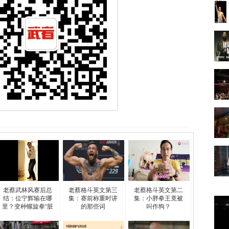
老蔡武林风赛后总
老蔡格斗英文第三
老蔡格斗英文第二
结：位宁辉输在哪
集：赛前称重时讲
集：小胖拳王竟被
里？变种螺旋拳“脏
的那些词
叫作狗？
招