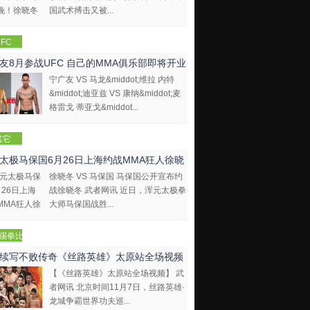
国武术搏击又被...
FC
友8月参战UFC 自己的MMA俱乐部即将开业
宁广友 VS 马龙&middot;维拉 内特
&middot;迪亚兹 VS 康纳&middot;麦
格雷戈 蒂亚戈&middot...
其它
太极马保国6月26日上海约战MMA狂人徐晓
徐晓冬 VS 马保国 马保国公开宣布约
战徐晓冬 武者网讯 近日，浑元太极拳
大师马保国战胜...
踢拳比
视频
续写不败传奇《丝路英雄》太原站全场视频
【《丝路英雄》太原站全场视频】 武
者网讯 北京时间11月7日，丝路英雄·
龙城争霸世界功夫巡...