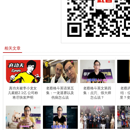
相关文章
真功夫被李小龙女
老蔡格斗英语第五
老蔡格斗英文第四
老蔡
儿索赔2.1亿 公司称
集：一龙退赛以及
集：点穴、假大师
结：
将尽快发声明
伤病怎么说
怎么说？
里？变