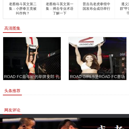
老蔡格斗英文第二
老蔡格斗英文第一
普吉岛老虎拳馆中
遵义
集：小胖拳王竟被
集：搏击专业术语
国发布会成功举行
群“甲
叫作狗？
了解一下
高清图集
ROAD FC最年轻的举牌女郎 孔
ROAD GIRLS是ROAD FC赛场
敏书美腿性感眼神清纯
上的一道靓丽的风景
头条推荐
网友评论