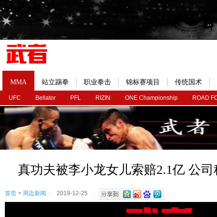
MMA
站立踢拳
职业拳击
锦标赛项目
传统国术
UFC
Bellator
PFL
RIZIN
ONE Championship
ROAD F
真功夫被李小龙女儿索赔2.1亿 公
首页
>
周边新闻
2019-12-25