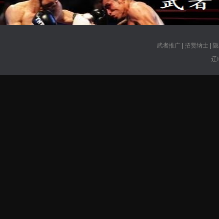
武者推广
|
招贤纳士
|
隐
辽I