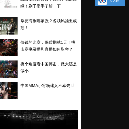
人人网
绿！刷子拳手了解一下
拳赛海报哪家强？各领风骚丑成
翔！
值钱的比赛，保质期就1天！搏
击赛事录播和直播如何取舍？
换个角度看中国搏击，做大还是
做小
中国MMA小将杨建兵不幸去世