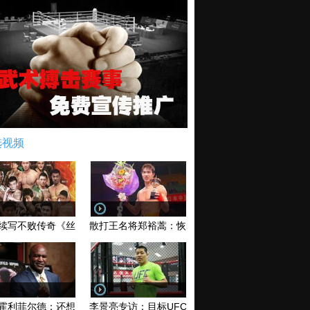
选视频
续写不败传奇《丝路英雄》太原站全场视频
散打王名将郑裕蒿：恢复训练 有望回归擂台
霍利菲尔德：还想再和泰森干一架！
李景亮专访：目标UFC金腰带 不做打酱油