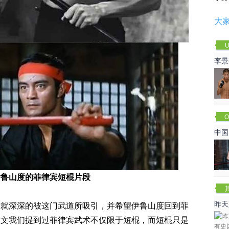
大
U
李景
赛
O
Cha
中国
伊鲁山度的菲律宾短棍片段
昨天
时就深深的被这门武道所吸引，并希望伊鲁山度回到菲
咏春
上文我们提到过菲律宾武术不仅限于短棍，而短棍只是