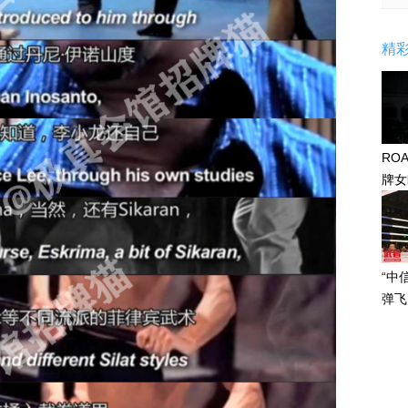
精
RO
牌女
感眼
“中
弹飞