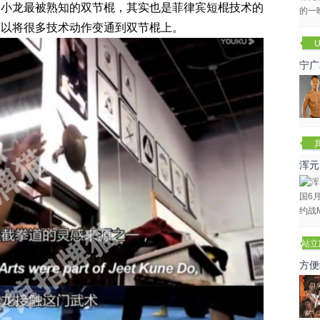
李小龙最被熟知的双节棍，其实也是菲律宾短棍技术的
可以将很多技术动作变通到双节棍上。
U
宁广
浑元
冬
站立
赛
方便