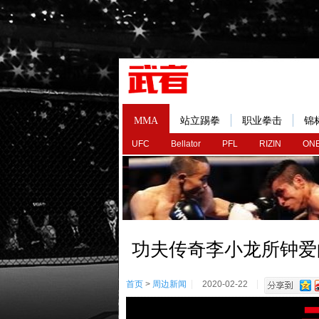
MMA
站立踢拳
职业拳击
锦
UFC
Bellator
PFL
RIZIN
ONE
功夫传奇李小龙所钟爱
首页
>
周边新闻
2020-02-22