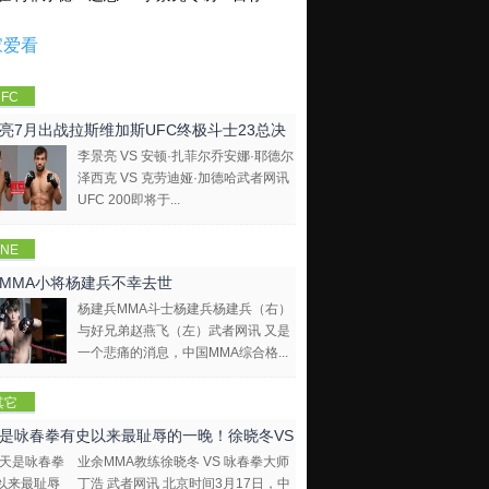
家爱看
FC
亮7月出战拉斯维加斯UFC终极斗士23总决
李景亮 VS 安顿·扎菲尔乔安娜·耶德尔
泽西克 VS 克劳迪娅·加德哈武者网讯
UFC 200即将于...
NE
mpions
MMA小将杨建兵不幸去世
hip
杨建兵MMA斗士杨建兵杨建兵（右）
与好兄弟赵燕飞（左）武者网讯 又是
一个悲痛的消息，中国MMA综合格...
其它
是咏春拳有史以来最耻辱的一晚！徐晓冬VS
业余MMA教练徐晓冬 VS 咏春拳大师
拳大师
丁浩 武者网讯 北京时间3月17日，中