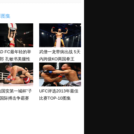
彩图集
AD FC最年轻的举
武僧一龙带病出战 5天
郎 孔敏书美腿性
内跨级KO两国拳王
神清纯
信国安第一城杯”子
UFC评选2013年最佳
国际搏击争霸赛
比赛TOP-10图集