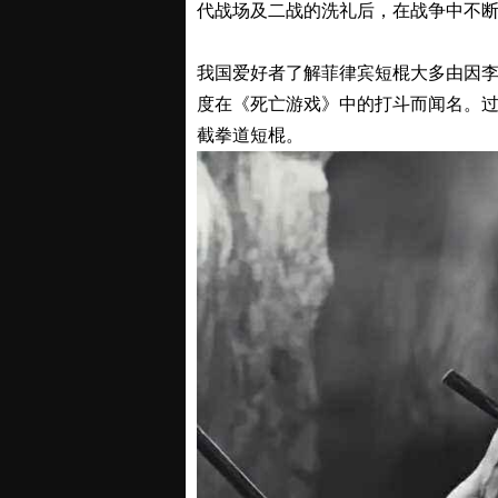
代战场及二战的洗礼后，在战争中不
我国爱好者了解菲律宾短棍大多由因
度在《死亡游戏》中的打斗而闻名。
截拳道短棍。