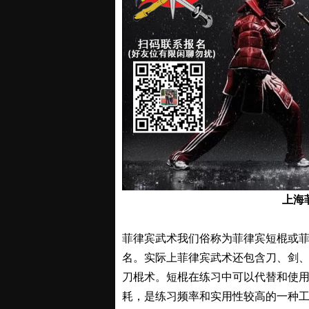
上海
菲律宾武术我们俗称为菲律宾短棍或
名。实际上菲律宾武术还包含刀、剑
刀棍术。短棍在练习中可以代替和使
耗，是练习频率和实用性较高的一种