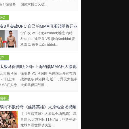
国武术搏击又被...
FC
友8月参战UFC 自己的MMA俱乐部即将开业
宁广友 VS 马龙&middot;维拉 内特
&middot;迪亚兹 VS 康纳&middot;麦
格雷戈 蒂亚戈&middot...
其它
太极马保国6月26日上海约战MMA狂人徐晓
徐晓冬 VS 马保国 马保国公开宣布约
战徐晓冬 武者网讯 近日，浑元太极拳
大师马保国战胜...
踢拳比
视频
续写不败传奇《丝路英雄》太原站全场视频
【《丝路英雄》太原站全场视频】 武
者网讯 北京时间11月7日，丝路英雄·
龙城争霸世界功夫巡...