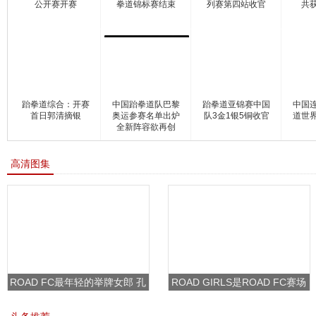
公开赛开赛
拳道锦标赛结束
列赛第四站收官
共
跆拳道综合：开赛
中国跆拳道队巴黎
跆拳道亚锦赛中国
中国
首日郭清摘银
奥运参赛名单出炉
队3金1银5铜收官
道世
全新阵容欲再创
高清图集
ROAD FC最年轻的举牌女郎 孔
ROAD GIRLS是ROAD FC赛场
敏书美腿性感眼神清纯
上的一道靓丽的风景