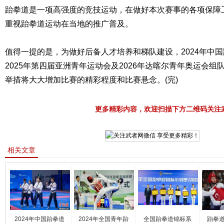
跆拳道是一项高强度的竞技运动，在做好本次赛事的各项保障
重视跆拳道运动在当地的推广普及。
值得一提的是，为做好后备人才培养和梯队建设，2024年中
2025年第四届亚洲青年运动会及2026年达喀尔青年奥运会
举措将大大增加比赛的精彩程度和比赛悬念。(完)
更多精彩内容，欢迎扫描下方二维码关注
相关文章
2024年中国跆拳道
2024年全国青年跆
全国跆拳道锦标系
跆拳道