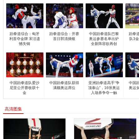
跆拳道综合：匈牙
跆拳道综合：开赛
中国跆拳道队巴黎
跆拳
利首夺金牌 宋洁遗
首日郭清摘银
奥运参赛名单出炉
队3金
憾失铜
全新阵容欲再创
中国跆拳道队爱沙
中国跆拳道队获得
亚洲跆拳道高手“争
中国
尼亚公开赛收获十
满额奥运席位
顶泰山”，16张奥运
奥运
金
入场券争夺一触
高清图集