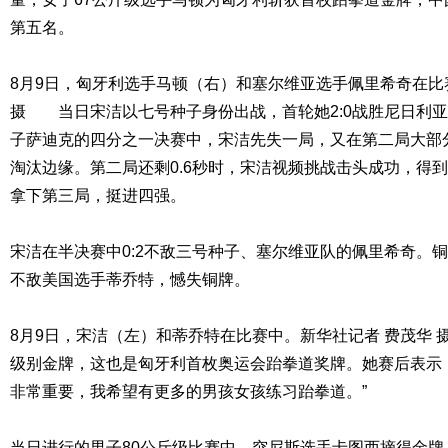
第五名。
8月9日，匈牙利选手马顿（右）和塞尔维亚选手佩里希奇在比
摄 当日宋洁以七号种子身份出战，首轮她2:0战胜尼日利
子萨迪克的四分之一决赛中，宋洁先失一局，又在第二局大部分
淘汰边缘。第二局还剩0.6秒时，宋洁视频挑战击头成功，得
拿下第三局，挺进四强。
宋洁在半决赛中0:2不敌三号种子、塞尔维亚队的佩里希奇。铜
不敌美国选手蒂乔特，憾失铜牌。
8月9日，宋洁（左）和蒂乔特在比赛中。新华社记者 费茂华
级别金牌，这也是匈牙利首枚奥运会跆拳道奖牌。她赛后表示
非常重要，我希望有更多的男孩女孩练习跆拳道。”
当日进行的男子80公斤级比赛中，突尼斯选手卡图西摘得金牌