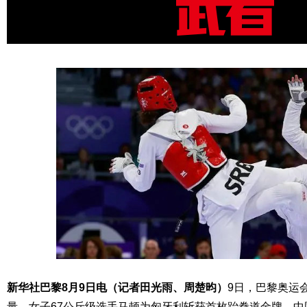
新华社巴黎8月9日电（记者田光雨、周楚昀）
9日，巴黎奥运
量，女子67公斤级选手马顿为匈牙利斩获首枚跆拳道金牌，