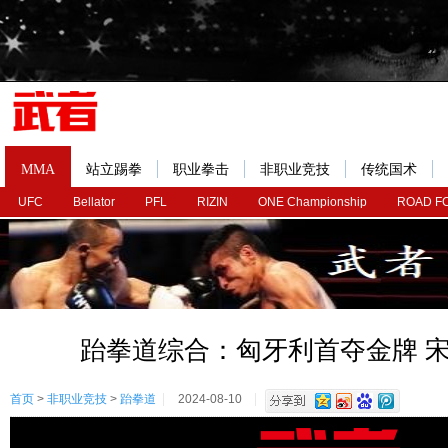
MMA
站立踢拳
职业拳击
非职业竞技
传统国术
UFC
Bellator
PFL
RIZIN
ONE Championship
ROAD F
跆拳道综合：匈牙利首夺金牌 
首页
>
非职业竞技
>
跆拳道
2024-08-10