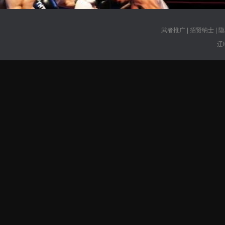
武者推广
|
招贤纳士
|
隐
辽I