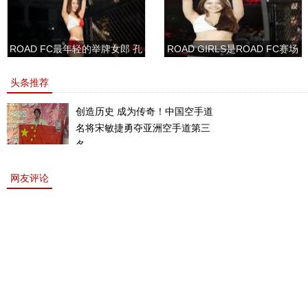
ROAD FC最年轻的举牌女郎 孔
ROAD GIRLS是ROAD FC赛场
敏书美腿性感眼神清纯
上的一道靓丽的风景
头条推荐
创造历史 成为传奇！中国空手道
名将宋敏捷勇夺亚洲空手道第三
名。
网友评论