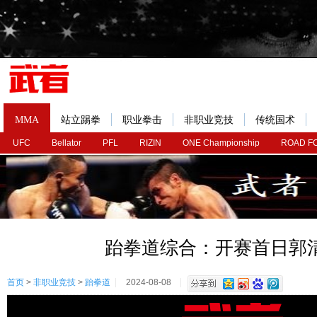
MMA
站立踢拳
职业拳击
非职业竞技
传统国术
UFC
Bellator
PFL
RIZIN
ONE Championship
ROAD F
跆拳道综合：开赛首日郭
首页
>
非职业竞技
>
跆拳道
2024-08-08