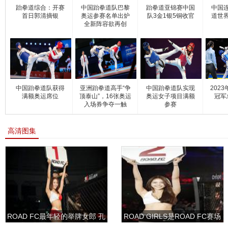
跆拳道综合：开赛
中国跆拳道队巴黎
跆拳道亚锦赛中国
中国
首日郭清摘银
奥运参赛名单出炉
队3金1银5铜收官
道世
全新阵容欲再创
中国跆拳道队获得
亚洲跆拳道高手“争
中国跆拳道队实现
202
满额奥运席位
顶泰山”，16张奥运
奥运女子项目满额
冠军
入场券争夺一触
参赛
高清图集
ROAD FC最年轻的举牌女郎 孔
ROAD GIRLS是ROAD FC赛场