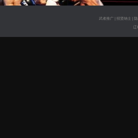
武者推广
|
招贤纳士
|
隐
辽I