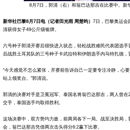
8月7日，郭清（右）和翁巴达那吉在比赛中。新华
新华社巴黎8月7日电（记者田光雨 周楚昀）
7日，巴黎奥运会
清获得女子49公斤级银牌。
六号种子郭清开赛后很快进入状态，轻松战胜难民代表团选手
后战胜土耳其队的三号种子卡武拉特和伊朗选手内马特扎德，
“今天感觉不怎么紧张，开赛前告诉自己一定要专注冷静，心
站上领奖台。”郭清说。
郭清的决赛对手是卫冕冠军、泰国名将翁巴达那吉，两人曾在20
交手，泰国选手均取得胜利。
这场决赛中，双方势均力敌，前两局各下一局。战至决胜局，
会，翁巴达那吉凭借两次击头得分6:2赢下比赛。