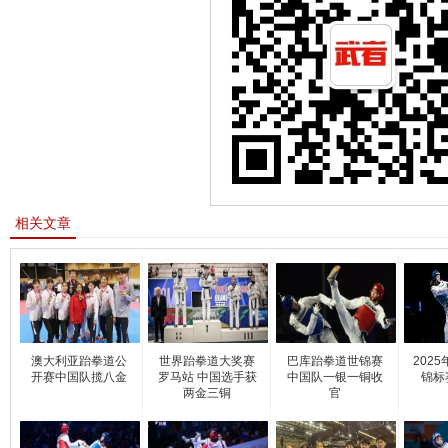
相关文章
澳大利亚跆拳道公
世界跆拳道大奖赛
巴库跆拳道世锦赛
202
开赛中国队揽八金
罗马站 中国选手获
中国队一银一铜收
锦标
两金三铜
官