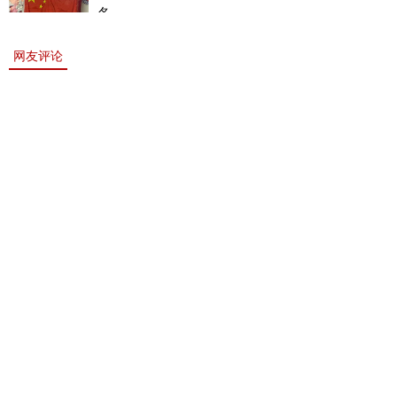
名。
网友评论