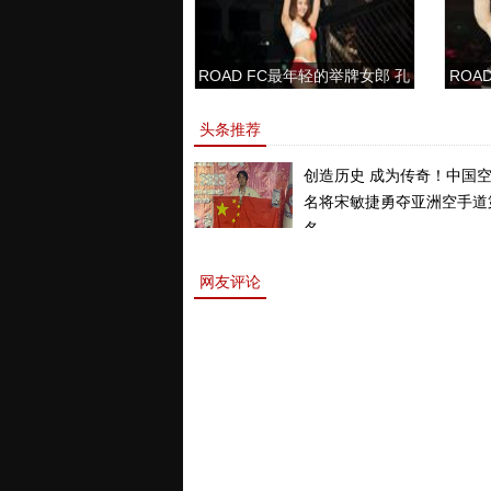
ROAD FC最年轻的举牌女郎 孔
ROAD
敏书美腿性感眼神清纯
头条推荐
创造历史 成为传奇！中国
名将宋敏捷勇夺亚洲空手道
名。
网友评论