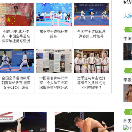
专访
大
O
创造历史 成为传
东亚空手道锦标赛
全国空手道锦标系
Cha
奇！中国空手道名
落幕
列赛第二站落幕
中国
将宋敏捷勇夺亚洲
空
U
全国空手道锦标系
中国著名青年武术
空手道与拳击散打
李景
列赛首站收官 龚莉
家、个人防卫专家
等项目的共通点与
女子61公斤级摘
宋敏捷荣登国际武
区别在哪里？
赛
昨天
咏春