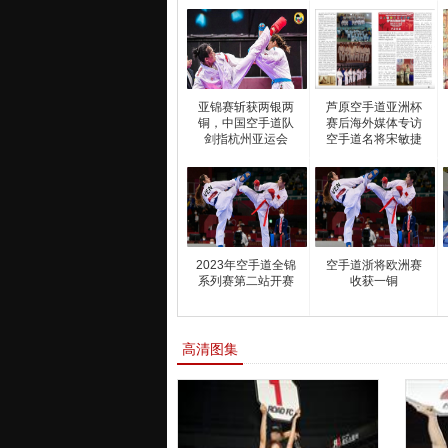
亚锦赛斩获两银两
芦原空手道亚洲杯
铜，中国空手道队
赛后海外媒体专访
剑指杭州亚运会
空手道名将宋敏捷
2023年空手道全锦
空手道浙将欧洲赛
系列赛第二站开赛
收获一铜
高清图集