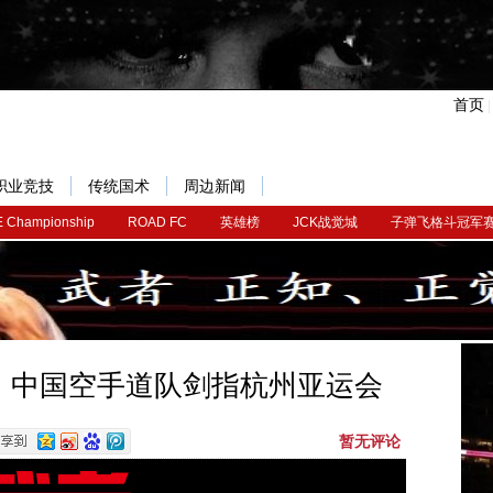
首页
职业竞技
传统国术
周边新闻
 Championship
ROAD FC
英雄榜
JCK战觉城
子弹飞格斗冠军
，中国空手道队剑指杭州亚运会
暂无评论