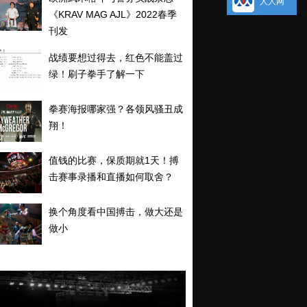
人人网
《KRAV MAG AJL》2022春季
刊发
战绩要想过得去，红色不能盖过
绿！刷子拳手了解一下
拳赛海报哪家强？各领风骚丑成
翔！
值钱的比赛，保质期就1天！搏
击赛事录播和直播如何取舍？
换个角度看中国搏击，做大还是
做小