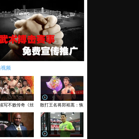
选视频
续写不败传奇《丝路英雄》太原站全场视频
散打王名将郑裕蒿：恢复训练 有望回归擂台