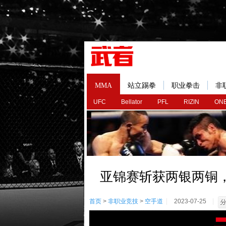
MMA
站立踢拳
职业拳击
非
UFC
Bellator
PFL
RIZIN
ONE
亚锦赛斩获两银两铜
首页
>
非职业竞技
>
空手道
2023-07-25