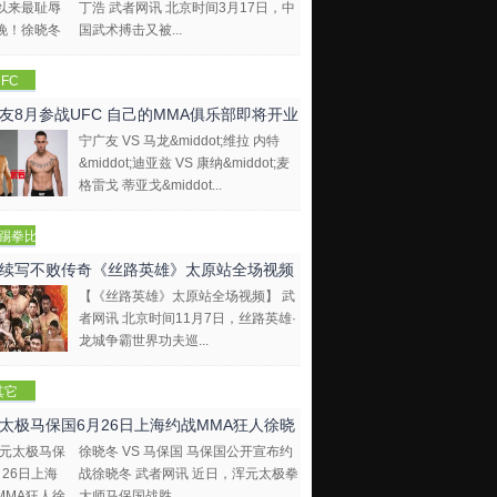
丁浩 武者网讯 北京时间3月17日，中
国武术搏击又被...
FC
友8月参战UFC 自己的MMA俱乐部即将开业
宁广友 VS 马龙&middot;维拉 内特
&middot;迪亚兹 VS 康纳&middot;麦
格雷戈 蒂亚戈&middot...
踢拳比
视频
续写不败传奇《丝路英雄》太原站全场视频
【《丝路英雄》太原站全场视频】 武
者网讯 北京时间11月7日，丝路英雄·
龙城争霸世界功夫巡...
其它
太极马保国6月26日上海约战MMA狂人徐晓
徐晓冬 VS 马保国 马保国公开宣布约
战徐晓冬 武者网讯 近日，浑元太极拳
大师马保国战胜...