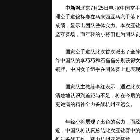
中新网
北京7月25日电 据中国空
洲空手道锦标赛在马来西亚马六甲落
成绩，显示出团队整体实力。本次亚
坚守赛场，而年轻的小将们也为团队
国家空手道队此次首次派出了全阵容
终中国队的李巧巧和石磊磊分别获得女子-6
铜牌。中国女子组手在团体赛上也表
国家队主教练李红表示，通过此次亚
清楚地认识到差距与不足，将在今后
更饱满的精神全力备战杭州亚运会。
年轻小将展现了出色的实力，而经验
近，中国队将认真总结此次亚锦赛中
推进备战工作，蓄力杭州亚运征途。