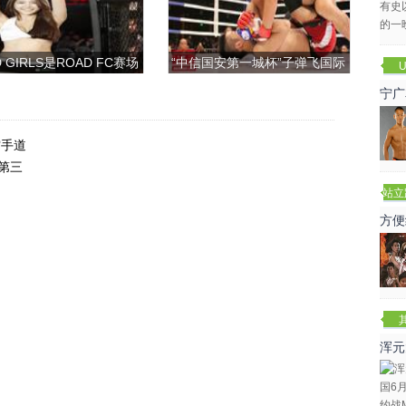
 GIRLS是ROAD FC赛场
“中信国安第一城杯”子弹飞国际
U
上的一道靓丽的风景
搏击争霸赛
宁广
空手道
第三
站立
赛
方便
浑元
冬