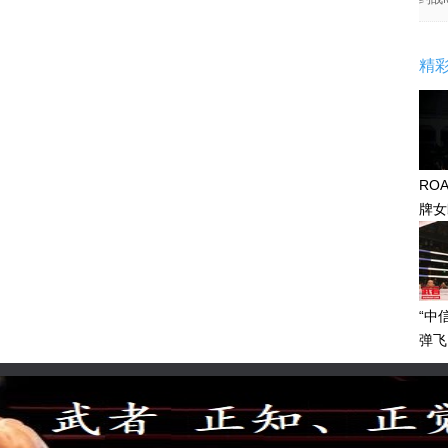
精
RO
牌女
感眼
“中
弹飞