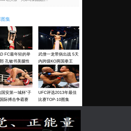
彩图集
AD FC最年轻的举
武僧一龙带病出战 5天
郎 孔敏书美腿性
内跨级KO两国拳王
神清纯
信国安第一城杯”子
UFC评选2013年最佳
国际搏击争霸赛
比赛TOP-10图集