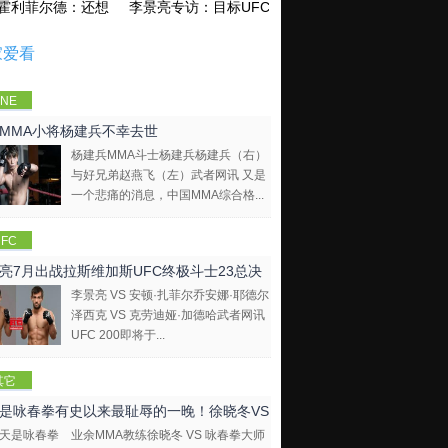
霍利菲尔德：还想再和泰森干一架！
李景亮专访：目标UFC金腰带 不做打酱油
家爱看
NE
mpions
MMA小将杨建兵不幸去世
hip
杨建兵MMA斗士杨建兵杨建兵（右）
与好兄弟赵燕飞（左）武者网讯 又是
一个悲痛的消息，中国MMA综合格...
FC
亮7月出战拉斯维加斯UFC终极斗士23总决
李景亮 VS 安顿·扎菲尔乔安娜·耶德尔
泽西克 VS 克劳迪娅·加德哈武者网讯
UFC 200即将于...
其它
是咏春拳有史以来最耻辱的一晚！徐晓冬VS
业余MMA教练徐晓冬 VS 咏春拳大师
拳大师