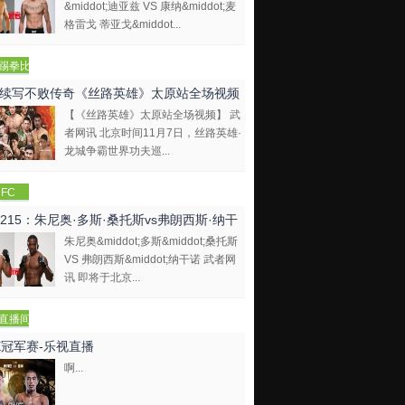
&middot;迪亚兹 VS 康纳&middot;麦
格雷戈 蒂亚戈&middot...
踢拳比
视频
续写不败传奇《丝路英雄》太原站全场视频
【《丝路英雄》太原站全场视频】 武
者网讯 北京时间11月7日，丝路英雄·
龙城争霸世界功夫巡...
FC
C215：朱尼奥·多斯·桑托斯vs弗朗西斯·纳干
朱尼奥&middot;多斯&middot;桑托斯
VS 弗朗西斯&middot;纳干诺 武者网
讯 即将于北京...
直播间
E冠军赛-乐视直播
啊...