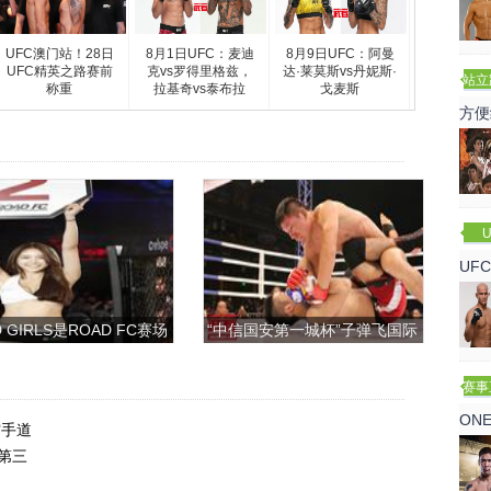
UFC澳门站！28日
8月1日UFC：麦迪
8月9日UFC：阿曼
UFC精英之路赛前
克vs罗得里格兹，
达·莱莫斯vs丹妮斯·
站立
称重
拉基奇vs泰布拉
戈麦斯
赛
方便
U
UF
诺
 GIRLS是ROAD FC赛场
“中信国安第一城杯”子弹飞国际
上的一道靓丽的风景
搏击争霸赛
赛事
ON
空手道
第三