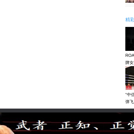
精
RO
牌女
感眼
“中
弹飞