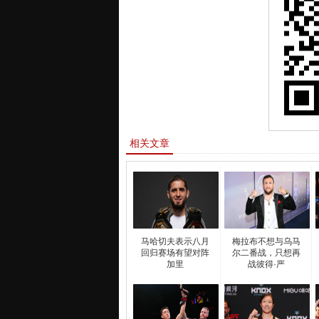
相关文章
马哈切夫表示八月
梅拉布不想与乌马
回归赛场有望对阵
尔二番战，只想再
加里
战彼得·严