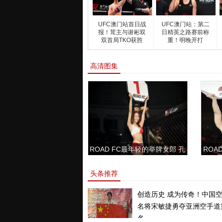
UFC澳门站首日战
UFC澳门站：第二
报！茸主与谢彬双
日精英之路赛前称
双首局TKO获胜
重！明晚开打
高清图集
ROAD FC最年轻的举牌女郎 孔
ROAD
敏书美腿性感眼神清纯
头条推荐
创造历史 成为传奇！中国
名将宋敏捷勇夺亚洲空手道
名。