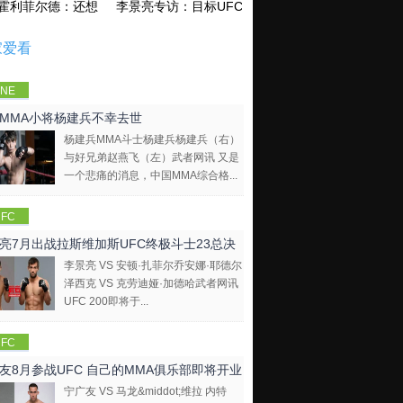
霍利菲尔德：还想再和泰森干一架！
李景亮专访：目标UFC金腰带 不做打酱油
家爱看
NE
mpions
MMA小将杨建兵不幸去世
hip
杨建兵MMA斗士杨建兵杨建兵（右）
与好兄弟赵燕飞（左）武者网讯 又是
一个悲痛的消息，中国MMA综合格...
FC
亮7月出战拉斯维加斯UFC终极斗士23总决
李景亮 VS 安顿·扎菲尔乔安娜·耶德尔
泽西克 VS 克劳迪娅·加德哈武者网讯
UFC 200即将于...
FC
友8月参战UFC 自己的MMA俱乐部即将开业
宁广友 VS 马龙&middot;维拉 内特