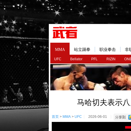
MMA
站立踢拳
职业拳击
非
UFC
Bellator
PFL
RIZIN
ONE
马哈切夫表示八
首页
>
MMA
>
UFC
2026-06-01