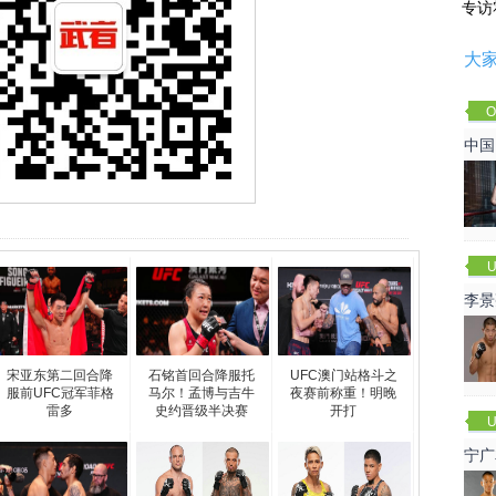
专访
大
O
Cha
中国
U
李景
赛
宋亚东第二回合降
石铭首回合降服托
UFC澳门站格斗之
服前UFC冠军菲格
马尔！孟博与吉牛
夜赛前称重！明晚
雷多
史约晋级半决赛
开打
U
宁广