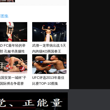
彩图集
AD FC最年轻的举
武僧一龙带病出战 5天
郎 孔敏书美腿性
内跨级KO两国拳王
神清纯
信国安第一城杯”子
UFC评选2013年最佳
国际搏击争霸赛
比赛TOP-10图集