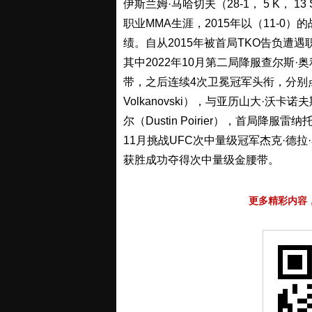
伊斯兰姆·马哈切夫（28-1， 5 K， 13
职业MMA生涯，2015年以（11-0）
绩。自从2015年被首局TKO告负遭遇
其中2022年10月第二局降服查尔斯·奥利维
带，之后连续4次卫冕冠军头衔，分别点数
Volkanovski），与亚历山大·沃
尔（Dustin Poirier），首局降服雷纳
11月挑战UFC次中量级冠军杰克·德拉·马达
获胜成功夺得次中量级金腰带。
更多精彩内容