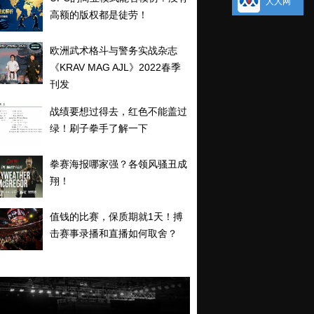
人人网
高额的版权都是徒劳！
欧洲武术格斗与警务实战杂志
《KRAV MAG AJL》2022春季
刊发
战绩要想过得去，红色不能盖过
绿！刷子拳手了解一下
拳赛海报哪家强？各领风骚丑成
翔！
值钱的比赛，保质期就1天！搏
击赛事录播和直播如何取舍？