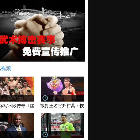
选视频
续写不败传奇《丝路英雄》太原站全场视频
散打王名将郑裕蒿：恢复训练 有望回归擂台