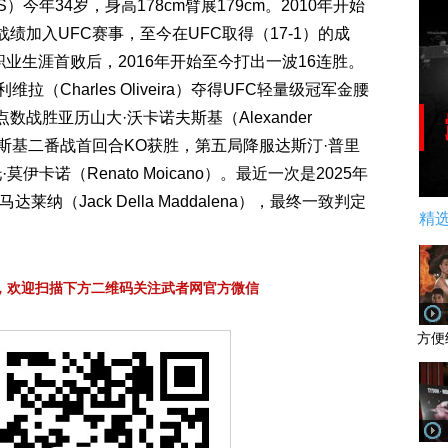
 S）今年34岁，身高178cm臂展179cm。2010年开始
的战绩加入UFC赛事，至今在UFC取得（17-1）的成
职业生涯首败后，2016年开始至今打出一波16连胜。
拉（Charles Oliveira）夺得UFC轻量级冠军金腰
战胜亚历山大·沃卡诺夫斯基（Alexander
卡诺夫斯基二番战首回合KO获胜，第五局降服达斯汀·普里
托·莫伊卡诺（Renato Moicano）。最近一次是2025年
莱纳（Jack Della Maddalena），最终一致判定
精
，欢迎扫描下方二维码关注武者网官方微信
方便