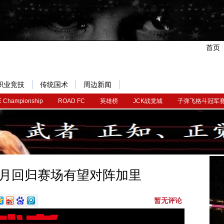
首页
职业竞技
传统国术
周边新闻
 Championship
ROAD FC
英雄榜
JCK战觉城
子弹飞格斗冠军
月回归赛场有望对阵加里
暂无评论