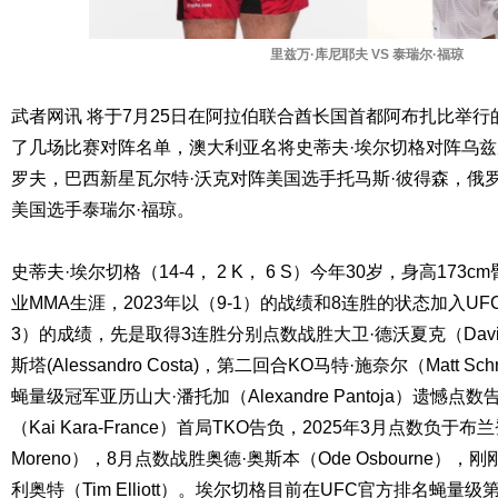
里兹万·库尼耶夫 VS 泰瑞尔·福琼
武者网讯 将于7月25日在阿拉伯联合酋长国首都阿布扎比举行
了几场比赛对阵名单，澳大利亚名将史蒂夫·埃尔切格对阵乌兹
罗夫，巴西新星瓦尔特·沃克对阵美国选手托马斯·彼得森，俄
美国选手泰瑞尔·福琼。
史蒂夫·埃尔切格（14-4， 2 K， 6 S）今年30岁，身高173cm
业MMA生涯，2023年以（9-1）的战绩和8连胜的状态加入UF
3）的成绩，先是取得3连胜分别点数战胜大卫·德沃夏克（David 
斯塔(Alessandro Costa)，第二回合KO马特·施奈尔（Matt Sc
蝇量级冠军亚历山大·潘托加（Alexandre Pantoja）遗憾点
（Kai Kara-France）首局TKO告负，2025年3月点数负于布兰
Moreno），8月点数战胜奥德·奥斯本（Ode Osbourne）
利奥特（Tim Elliott）。埃尔切格目前在UFC官方排名蝇量级