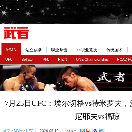
MMA
站立踢拳
职业拳击
非职业竞技
传统国术
UFC
Bellator
PFL
RIZIN
ONE Championship
ROAD F
7月25日UFC：埃尔切格vs特米罗夫
尼耶夫vs福琼
首页
>
MMA
>
UFC
2026-05-19