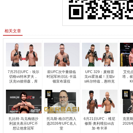
相关文章
7月25日UFC：埃尔
前UFC次中量级临
UFC 329：麦格雷
艾伦
切格vs特米罗夫，
时冠军科尔比·卡温
戈vs霍洛威！王聪v
塔，崔
沃克vs彼得森，库
顿宣布退役
s科尔特兹，惠特克
K
尼耶夫
vs克
扎比特·马戈梅德沙
托马斯-格尔巴西入
6月21日UFC：维尼
克里斯
利波夫表示UFC不
选2026年UFC名人
修斯·奥利维拉vs吉
202
想让他拿冠军
堂
加·奇卡泽