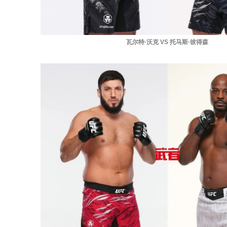
瓦尔特·沃克 VS 托马斯·彼得森