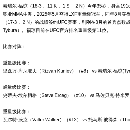
泰瑞尔·福琼（18-3， 11 K， 1 S， 2 N）今年35岁，身高19
职业MMA生涯，2025年5月夺得LXF重量级冠军，同年8月夺
（17-3， 2 N）的战绩签约UFC赛事，刚刚在3月的首秀点数战胜
Tybura）。福琼目前在UFC官方排名重量级第11位。
比赛对阵：
重量级比赛：
里兹万·库尼耶夫（Rizvan Kuniev）（#8） vs 泰瑞尔·福琼(Tyrel
蝇量级比赛：
史蒂夫·埃尔切格（Steve Erceg）（#10） vs 马佐贝克·特米罗夫（
重量级比赛：
瓦尔特·沃克（Valter Walker）（#13） vs 托马斯·彼得森（Thom