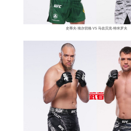
史蒂夫·埃尔切格 VS 马佐贝克·特米罗夫