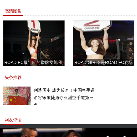
高清图集
ROAD FC最年轻的举牌女郎 孔
ROAD GIRLS是ROAD FC赛场
敏书美腿性感眼神清纯
上的一道靓丽的风景
头条推荐
创造历史 成为传奇！中国空手道
名将宋敏捷勇夺亚洲空手道第三
名。
网友评论