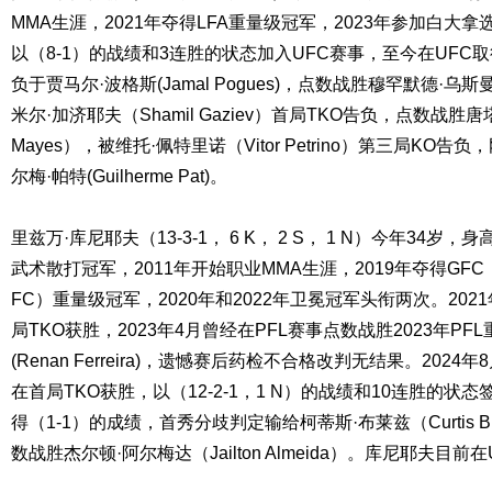
MMA生涯，2021年夺得LFA重量级冠军，2023年参加白大
以（8-1）的战绩和3连胜的状态加入UFC赛事，至今在UFC取
负于贾马尔·波格斯(Jamal Pogues)，点数战胜穆罕默德·乌斯曼(
米尔·加济耶夫（Shamil Gaziev）首局TKO告负，点数战胜唐塔
Mayes），被维托·佩特里诺（Vitor Petrino）第三局KO
尔梅·帕特(Guilherme Pat)。
里兹万·库尼耶夫（13-3-1， 6 K， 2 S， 1 N）今年34岁，
武术散打冠军，2011年开始职业MMA生涯，2019年夺得GFC
FC）重量级冠军，2020年和2022年卫冕冠军头衔两次。20
局TKO获胜，2023年4月曾经在PFL赛事点数战胜2023年P
(Renan Ferreira)，遗憾赛后药检不合格改判无结果。20
在首局TKO获胜，以（12-2-1，1 N）的战绩和10连胜的状
得（1-1）的成绩，首秀分歧判定输给柯蒂斯·布莱兹（Curtis B
数战胜杰尔顿·阿尔梅达（Jailton Almeida）。库尼耶夫目