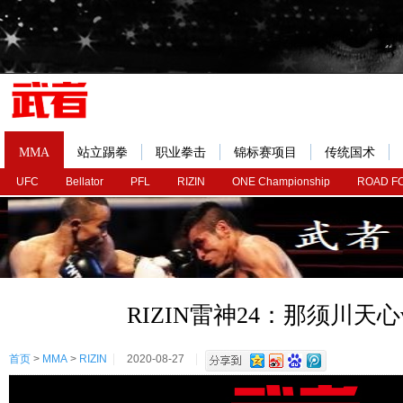
MMA
站立踢拳
职业拳击
锦标赛项目
传统国术
UFC
Bellator
PFL
RIZIN
ONE Championship
ROAD F
RIZIN雷神24：那须川天心
首页
>
MMA
>
RIZIN
2020-08-27