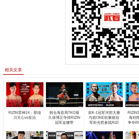
相关文章
RIZIN雷神24：那须
朝仓海首局TKO扇
前K-1冠军河部大雅
RIZI
川天心vs皇治
久保博正夺得RIZIN
与前ONE轻量级冠
海对
冠军金腰带
军朴光哲参战RIZI
争夺R