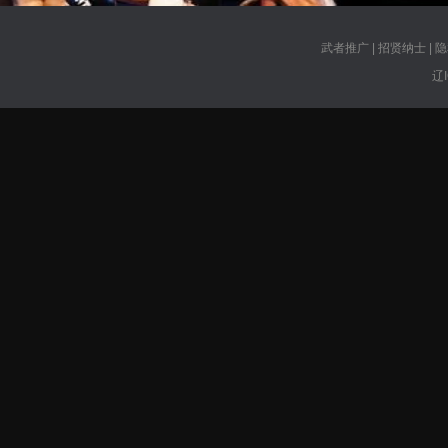
武者推广
|
招贤纳士
|
隐
辽I