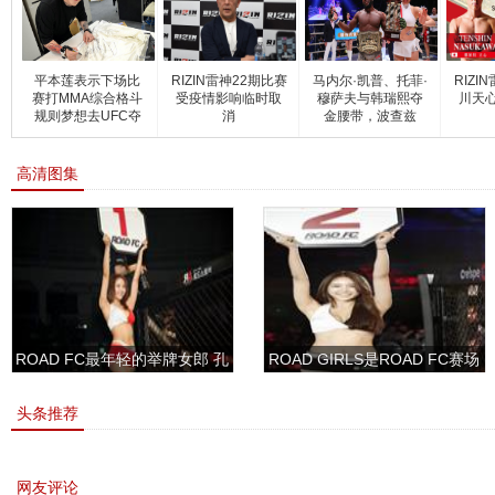
平本莲表示下场比
RIZIN雷神22期比赛
马内尔·凯普、托菲·
RIZI
赛打MMA综合格斗
受疫情影响临时取
穆萨夫与韩瑞熙夺
川天
规则梦想去UFC夺
消
金腰带，波查兹
冠
高清图集
ROAD FC最年轻的举牌女郎 孔
ROAD GIRLS是ROAD FC赛场
敏书美腿性感眼神清纯
上的一道靓丽的风景
头条推荐
网友评论