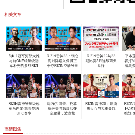
相关文章
前K-1冠军河部大雅
RIZIN雷神23：朝仓
RIZIN雷神22与23
平本
与前ONE轻量级冠
海对阵扇久保博正
期比赛8月连续两天
赛打M
军朴光哲参战RIZI
争夺RIZIN空缺雏量
举行
规则梦
RIZIN雷神雏量级冠
马内尔·凯普、托菲·
RIZIN雷神20：那须
RIZI
军马内尔·凯普签约
穆萨夫与韩瑞熙夺
川天心与大雅参战
FC名
UFC赛事
金腰带，波查兹
挑战R
高清图集