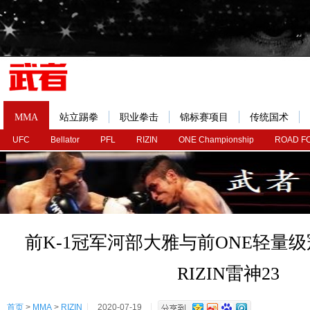
MMA
站立踢拳
职业拳击
锦标赛项目
传统国术
UFC
Bellator
PFL
RIZIN
ONE Championship
ROAD F
前K-1冠军河部大雅与前ONE轻量
RIZIN雷神23
首页
>
MMA
>
RIZIN
2020-07-19