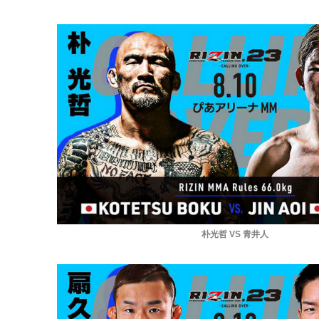
朴光哲 VS 青井人