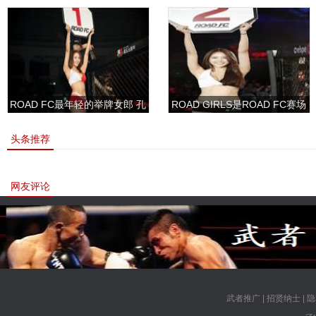
ROAD FC最年轻的举牌女郎 孔
ROAD GIRLS是ROAD FC赛场
敏书美腿性感眼神清纯
上的一道靓丽的风景
头条推荐
网友评论
武者推广
|
招贤纳士
|
隐