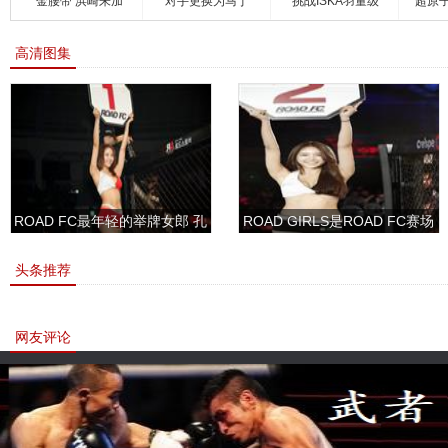
金腰带 浜崎朱加
对手更换为马丁
挑战ISKA羽量级
超原
高清图集
ROAD FC最年轻的举牌女郎 孔
ROAD GIRLS是ROAD FC赛场
敏书美腿性感眼神清纯
上的一道靓丽的风景
头条推荐
网友评论