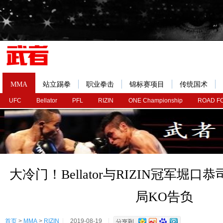
MMA
站立踢拳
职业拳击
锦标赛项目
传统国术
UFC
Bellator
PFL
RIZIN
ONE Championship
ROAD F
大冷门！Bellator与RIZIN冠军堀
局KO告负
首页
>
MMA
>
RIZIN
2019-08-19