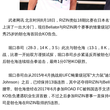
武者网讯 北京时间8月18日，RIZIN类似18期比赛在日本
上演了一出大冷门，现任Bellator与RIZIN两个赛事的雏量
秀25岁的朝仓海首回合KO告负。
堀口恭司（28-3，14 K，3 S）此次与朝仓海（13-1，8 
战，比赛一开始双方谨慎试探，堀口恭司步步紧逼反而被朝仓
后朝仓海连续组合拳追击，最终1分07秒KO获胜。
堀口恭司自从2015年4月挑战前UFC蝇量级冠军“大力鼠”迪米崔斯
Johnson）之后，已经保持13场连胜，其中还夺得RIZIN与Be
腰带。朝仓海曾经在2017年6月参加ROAD FC被韩国选手文济焄(J
KO告负遭遇职业生涯首败，不过之后参加RIZIN赛事一直保
司是朝仓海在RIZIN取得的5连胜。