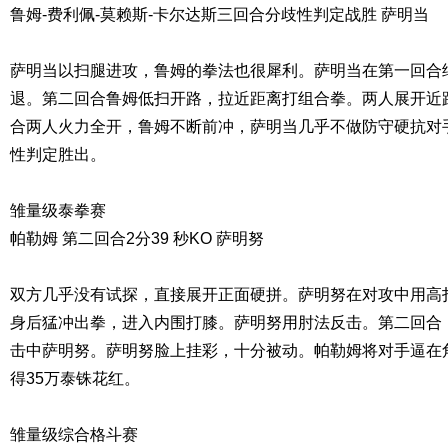
鲁姆-费利佩-莫赖斯-卡尔达斯三回合分歧性判定战胜 萨明当
萨明当以扫腿进攻，鲁姆的拳法也很犀利。萨明当在第一回合
退。第二回合鲁姆低扫开路，拉近距离打组合拳。两人展开近
合两人火力全开，鲁姆不断前冲，萨明当几乎不做防守硬抗对
性判定胜出。
雏量级泰拳赛
帕勒姆 第二回合2分39 秒KO 萨明努
双方几乎没有试探，直接展开正面硬拼。萨明努在对攻中用高
身后猛冲出拳，进入内围打膝。萨明努用肘法反击。第二回合
击中萨明努。萨明努脸上挂彩，十分被动。帕勒姆将对手逼在
得35万泰铢花红。
雏量级综合格斗赛