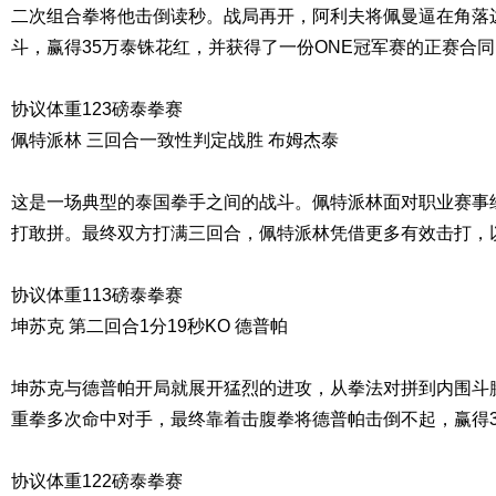
二次组合拳将他击倒读秒。战局再开，阿利夫将佩曼逼在角落
斗，赢得35万泰铢花红，并获得了一份ONE冠军赛的正赛合同
协议体重123磅泰拳赛
佩特派林 三回合一致性判定战胜 布姆杰泰
这是一场典型的泰国拳手之间的战斗。佩特派林面对职业赛事
打敢拼。最终双方打满三回合，佩特派林凭借更多有效击打，
协议体重113磅泰拳赛
坤苏克 第二回合1分19秒KO 德普帕
坤苏克与德普帕开局就展开猛烈的进攻，从拳法对拼到内围斗
重拳多次命中对手，最终靠着击腹拳将德普帕击倒不起，赢得3
协议体重122磅泰拳赛