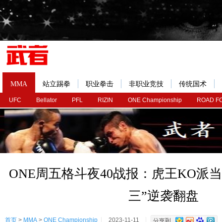
MMA
站立踢拳
职业拳击
非职业竞技
传统国术
UFC
Bellator
PFL
RIZIN
ONE Championship
ROAD F
ONE周五格斗夜40战报：虎王KO派
三”逆袭翻盘
首页
>
MMA
>
ONE Championship
2023-11-11