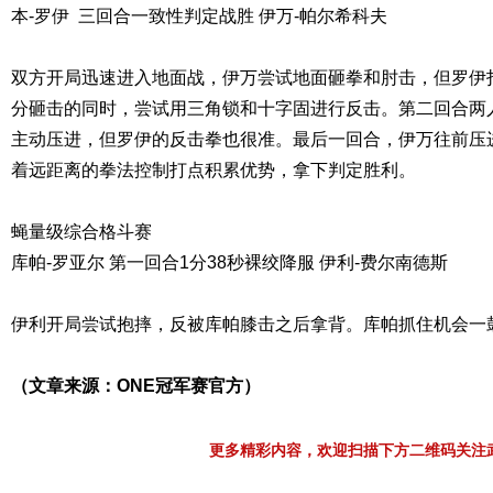
本-罗伊 三回合一致性判定战胜 伊万-帕尔希科夫
双方开局迅速进入地面战，伊万尝试地面砸拳和肘击，但罗伊
分砸击的同时，尝试用三角锁和十字固进行反击。第二回合两
主动压进，但罗伊的反击拳也很准。最后一回合，伊万往前压
着远距离的拳法控制打点积累优势，拿下判定胜利。
蝇量级综合格斗赛
库帕-罗亚尔 第一回合1分38秒裸绞降服 伊利-费尔南德斯
伊利开局尝试抱摔，反被库帕膝击之后拿背。库帕抓住机会一
（文章来源：ONE冠军赛官方）
更多精彩内容，欢迎扫描下方二维码关注