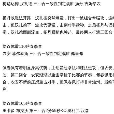
梅赫达德-汉扎德 三回合一致性判定战胜 扬丹-吉姆昂农
扬丹以腿法开路，汉扎德突然爆发，打出一波组合拳猛攻，连
击，但汉扎德下一波攻势更猛，击倒对手读秒。之后杨丹与汉扎
拳，汉扎德面部流血，杨丹眼睛也肿起。最终两人打满三回合
协议体重110磅泰拳赛
农安-菲尔泰斯 三回合一致性判定战胜 佩春佩
佩春佩有着明显身高优势，主动发起拳法和膝法进攻，但农安
胁。第二回合，农安渐渐以重击掌控了比赛的节奏，佩春佩用
合，农安不断前压想重击对手，但佩春佩打得非常油滑。最终
利。
协议体重165磅泰拳赛
里卡多-布拉沃 第三回合2分59秒KO 奥利弗-汉森