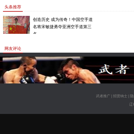
头条推荐
创造历史 成为传奇！中国空手道
名将宋敏捷勇夺亚洲空手道第三
名。
网友评论
武者推广
|
招贤纳士
|
隐
辽I