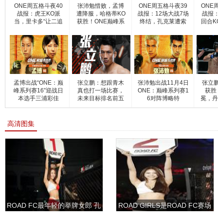
ONE周五格斗夜40
张沛勉惜败，孟博
ONE周五格斗夜39
ONE
战报：虎王KO派
遭降服，哈格蒂KO
战报：12场大战7场
战报
当，里卡多“让二追
获胜！ONE巅峰系
终结，孔克莱遭索
回合K
三”
列赛16
纳KO
孟博出战“ONE：巅
张立鹏：想跟青木
张沛勉出战11月4日
张立鹏
峰系列赛16”迎战日
真也打一场比赛，
ONE：巅峰系列赛1
获胜
本选手三浦彩佳
未来目标排名前五
6对阵博略特
冕，丹
选手
高清图集
ROAD FC最年轻的举牌女郎 孔
ROAD GIRLS是ROAD FC赛场
敏书美腿性感眼神清纯
上的一道靓丽的风景