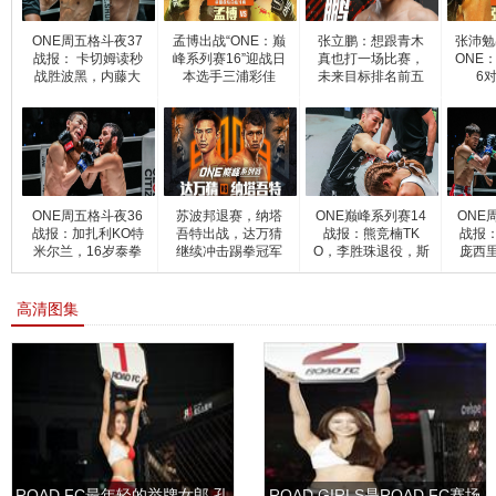
ONE周五格斗夜37
孟博出战“ONE：巅
张立鹏：想跟青木
张沛勉
战报： 卡切姆读秒
峰系列赛16”迎战日
真也打一场比赛，
ONE
战胜波黑，内藤大
本选手三浦彩佳
未来目标排名前五
6
树不
选手
ONE周五格斗夜36
苏波邦退赛，纳塔
ONE巅峰系列赛14
ONE
战报：加扎利KO特
吾特出战，达万猜
战报：熊竞楠TK
战报
米尔兰，16岁泰拳
继续冲击踢拳冠军
O，李胜珠退役，斯
庞西
新星
梦想
坦普登顶
高清图集
ROAD FC最年轻的举牌女郎 孔
ROAD GIRLS是ROAD FC赛场