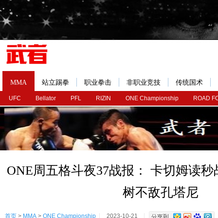
MMA
站立踢拳
职业拳击
非职业竞技
传统国术
UFC
Bellator
PFL
RIZIN
ONE Championship
ROAD F
ONE周五格斗夜37战报： 卡切姆读
树不敌孔塔尼
首页
>
MMA
>
ONE Championship
2023-10-21