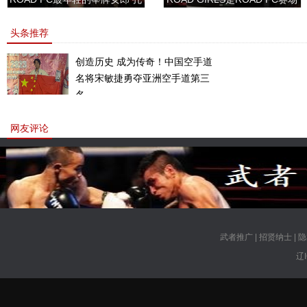
敏书美腿性感眼神清纯
上的一道靓丽的风景
头条推荐
创造历史 成为传奇！中国空手道
名将宋敏捷勇夺亚洲空手道第三
名。
网友评论
武者推广
|
招贤纳士
|
隐
辽I