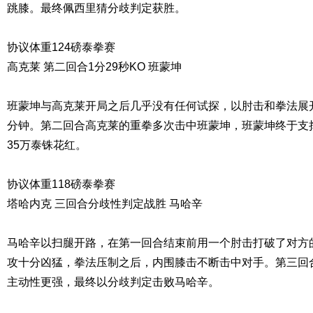
跳膝。最终佩西里猜分歧判定获胜。
协议体重124磅泰拳赛
高克莱 第二回合1分29秒KO 班蒙坤
班蒙坤与高克莱开局之后几乎没有任何试探，以肘击和拳法展
分钟。第二回合高克莱的重拳多次击中班蒙坤，班蒙坤终于支
35万泰铢花红。
协议体重118磅泰拳赛
塔哈内克 三回合分歧性判定战胜 马哈辛
马哈辛以扫腿开路，在第一回合结束前用一个肘击打破了对方
攻十分凶猛，拳法压制之后，内围膝击不断击中对手。第三回
主动性更强，最终以分歧判定击败马哈辛。