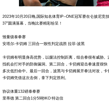
2023年10月20日晚,国际知名体育IP--ONE冠军赛在仑披尼
37”圆满落幕，当晚比赛精彩纷呈！
雏量级泰拳赛
安塔尔-卡切姆 三回合一致性判定战胜 拉菲-波黑
卡切姆有明显身高优势，以腿法控制距离，组合拳很有威胁。
找机会打对手的防御漏洞。第二回合，卡切姆迎击拳速度很快
多次低扫命中。最后一回合，波黑与卡切姆展开拳法对攻，卡
卡切姆凭借这次击倒，拿下判定胜利。
协议体重132磅泰拳赛
里蒂德 第二回合1分59秒KO 特达信