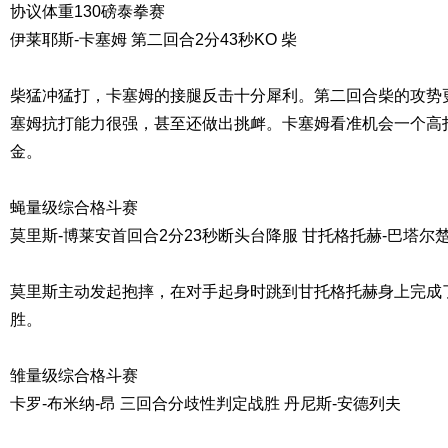
协议体重130磅泰拳赛
伊莱耶斯-卡塞姆 第二回合2分43秒KO 柴
柴猛冲猛打，卡塞姆的接腿反击十分犀利。第二回合柴的攻势
塞姆抗打能力很强，甚至还做出挑衅。卡塞姆看准机会一个高扫
金。
蝇量级综合格斗赛
莫里斯-博莱安首回合2分23秒断头台降服 甘托格托赫-巴塔尔
莫里斯主动发起抱摔，在对手起身时跳到甘托格托赫身上完成
胜。
雏量级综合格斗赛
卡罗-布米纳-昂 三回合分歧性判定战胜 丹尼斯-安德列夫