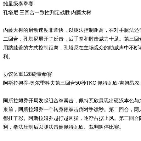
雏量级泰拳赛
孔塔尼 三回合一致性判定战胜 内藤大树
内藤大树的启动速度非常快，以腿法控制距离，在对手腿法还
二回合，孔塔尼展开了反击，后手拳和肘击威力十足。第三回
用踹膝盖的方式控制距离，孔塔尼在主场观众的助威声中不断
利。
协议体重128磅泰拳赛
阿斯拉姆乔-奥尔季科夫第三回合50秒TKO 佩特瓦欣-吉姆昂农
阿斯拉姆乔开局发起组合拳暴击，佩特瓦欣展现出硬汉本色与
束前，阿斯拉姆乔一个转身鞭拳击倒对手读秒。第二回合，两
都挂了彩。阿斯拉姆乔越打越凶猛，逐渐占据上风。第三回合
利，拳法压制后以腿法击倒佩特瓦欣。裁判叫停比赛。