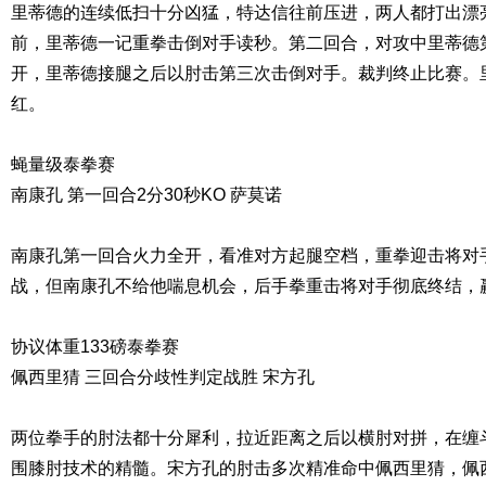
里蒂德的连续低扫十分凶猛，特达信往前压进，两人都打出漂
前，里蒂德一记重拳击倒对手读秒。第二回合，对攻中里蒂德
开，里蒂德接腿之后以肘击第三次击倒对手。裁判终止比赛。里
红。
蝇量级泰拳赛
南康孔 第一回合2分30秒KO 萨莫诺
南康孔第一回合火力全开，看准对方起腿空档，重拳迎击将对
战，但南康孔不给他喘息机会，后手拳重击将对手彻底终结，赢
协议体重133磅泰拳赛
佩西里猜 三回合分歧性判定战胜 宋方孔
两位拳手的肘法都十分犀利，拉近距离之后以横肘对拼，在缠
围膝肘技术的精髓。宋方孔的肘击多次精准命中佩西里猜，佩