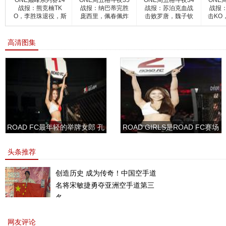
ONE巅峰系列赛14
ONE周五格斗夜35
ONE周五格斗夜34
ONE
战报：熊竞楠TK
战报：纳巴蒂完胜
战报：苏泊克血战
战报
O，李胜珠退役，斯
庞西里，佩春佩炸
击败罗唐，魏子钦
击KO
坦普登顶
裂KO
获胜，
高清图集
ROAD FC最年轻的举牌女郎 孔
ROAD GIRLS是ROAD FC赛场
敏书美腿性感眼神清纯
上的一道靓丽的风景
头条推荐
创造历史 成为传奇！中国空手道
名将宋敏捷勇夺亚洲空手道第三
名。
网友评论