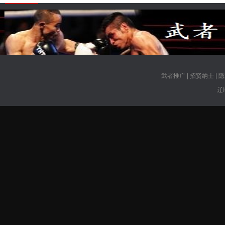
武者推广
|
招贤纳士
|
隐
辽I