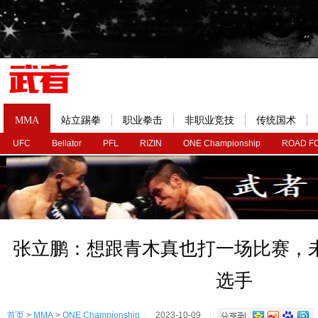
MMA
站立踢拳
职业拳击
非职业竞技
传统国术
UFC
Bellator
PFL
RIZIN
ONE Championship
ROAD F
张立鹏：想跟青木真也打一场比赛，
选手
首页
>
MMA
>
ONE Championship
2023-10-09