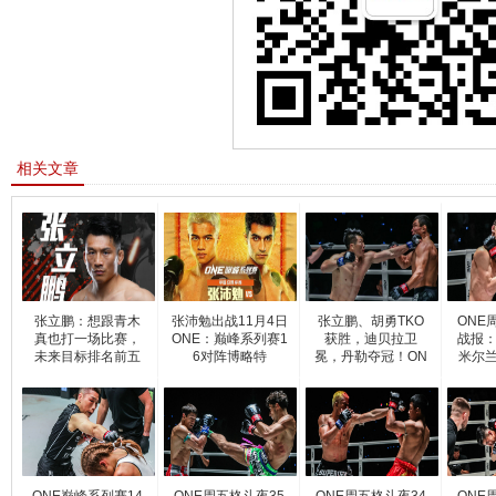
相关文章
张立鹏：想跟青木
张沛勉出战11月4日
张立鹏、胡勇TKO
ONE
真也打一场比赛，
ONE：巅峰系列赛1
获胜，迪贝拉卫
战报：
未来目标排名前五
6对阵博略特
冕，丹勒夺冠！ON
米尔兰
选手
E巅峰系