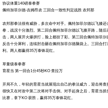
协议体重140磅泰拳赛
佩特加菲尔德-吉姆昂农 三回合一致性判定战胜 农邦那
农邦那拳法很有威胁，多次命中对手。佩特加菲尔德以飞膝还
拳，战况十分激烈。第二回合佩特加菲尔德以飞膝开路，随后
击，两人展开火爆拼打，脸上都挂了彩。第三回合佩特加菲尔
反击十分犀利，连续肘击砸在佩特加菲尔德脑袋上。三回合打
利。两人都赢得35万泰铢花红。
草量级泰拳赛
育星当 第一回合1分45秒KO 查拉万
开局不久，年轻的育星当就展现出自己的拳法威力，迎击将查
很快又在对攻中第二次将对手击倒。对手起身之后，育星当抓
比赛，拿下KO 获胜，赢得35万泰铢花红。