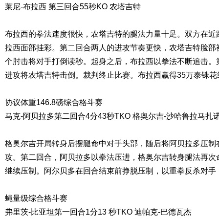
莱尼-布拉西 第三回合55秒KO 农塔吉特
布拉西的拳法速度很快，农塔吉特的腿法力量十足。双方在近
拉西面部挂彩。第二回合两人的进攻节奏更快，农塔吉特脸部
个肘击将对手打倒读秒。起身之后，布拉西以拳法不断追击。
进攻将农塔吉特击倒。裁判终止比赛。布拉西赢得35万泰铢花
协议体重146.8磅综合格斗赛
马克-阿贝拉多第二回合4分43秒TKO 格奥尔吉-沙哈鲁拉马扎
格奥尔吉开局转身后摆腿命中对手头部，随后将阿贝拉多压制
攻。第二回合，阿贝拉多以拳法压进，格奥尔吉转身腿法再次
继续压制。阿尔贝多在回合结束前挣脱压制，以重拳反杀对手
蝇量级综合格斗赛
弗里茨-比亚坦第一回合1分13 秒TKO 迪帕克-巴德瓦杰