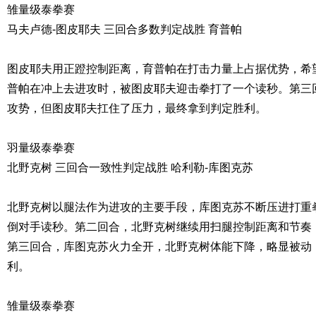
雏量级泰拳赛
马夫卢德-图皮耶夫 三回合多数判定战胜 育普帕
图皮耶夫用正蹬控制距离，育普帕在打击力量上占据优势，希
普帕在冲上去进攻时，被图皮耶夫迎击拳打了一个读秒。第三
攻势，但图皮耶夫扛住了压力，最终拿到判定胜利。
羽量级泰拳赛
北野克树 三回合一致性判定战胜 哈利勒-库图克苏
北野克树以腿法作为进攻的主要手段，库图克苏不断压进打重
倒对手读秒。第二回合，北野克树继续用扫腿控制距离和节奏
第三回合，库图克苏火力全开，北野克树体能下降，略显被动
利。
雏量级泰拳赛