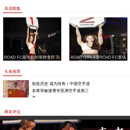
高清图集
ROAD FC最年轻的举牌女郎 孔
ROAD GIRLS是ROAD FC赛场
敏书美腿性感眼神清纯
上的一道靓丽的风景
头条推荐
创造历史 成为传奇！中国空手道
名将宋敏捷勇夺亚洲空手道第三
名。
网友评论