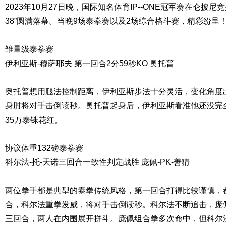
2023年10月27日晚，国际知名体育IP--ONE冠军赛在仑披尼
38”圆满落幕。当晚9场泰拳赛以及2场综合格斗赛，精彩纷呈
雏量级泰拳赛
伊利亚斯-穆萨耶夫 第一回合2分59秒KO 奥托普
奥托普想用腿法控制距离，伊利亚斯步法十分灵活，变化角度
身肘将对手击倒读秒。奥托普起身后，伊利亚斯看准他还没完
35万泰铢花红。
协议体重132磅泰拳赛
科尔法-托-天诺三回合一致性判定战胜 庞佩-PK-善猜
两位拳手都是典型的泰拳传统风格，第一回合打得比较谨慎，
合，科尔法重拳发威，将对手击倒读秒。科尔法不断追击，庞
三回合，两人在内围展开拼斗。庞佩组合拳多次命中，但科尔