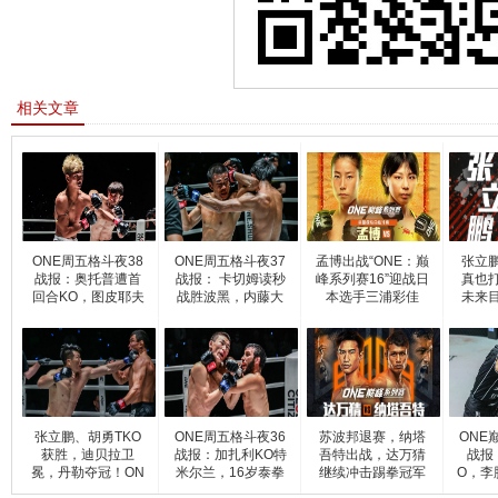
相关文章
ONE周五格斗夜38
ONE周五格斗夜37
孟博出战“ONE：巅
张立
战报：奥托普遭首
战报： 卡切姆读秒
峰系列赛16”迎战日
真也
回合KO，图皮耶夫
战胜波黑，内藤大
本选手三浦彩佳
未来
战胜
树不
张立鹏、胡勇TKO
ONE周五格斗夜36
苏波邦退赛，纳塔
ONE
获胜，迪贝拉卫
战报：加扎利KO特
吾特出战，达万猜
战报
冕，丹勒夺冠！ON
米尔兰，16岁泰拳
继续冲击踢拳冠军
O，李
E巅峰系
新星
梦想