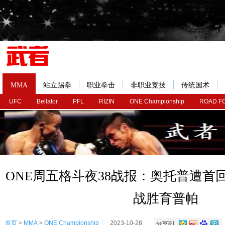
MMA
站立踢拳
职业拳击
非职业竞技
传统国术
UFC
Bellator
PFL
RIZIN
ONE Championship
ROAD F
ONE周五格斗夜38战报：奥托普遭首
战胜育普帕
首页
>
MMA
>
ONE Championship
2023-10-28