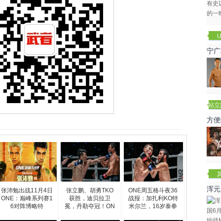
U
宁广
站立
赛
方便
浑元
张沛勉出战11月4日
张立鹏、胡勇TKO
ONE周五格斗夜36
ONE：巅峰系列赛1
获胜，迪贝拉卫
战报：加扎利KO特
冬
6对阵博略特
冕，丹勒夺冠！ON
米尔兰，16岁泰拳
E巅峰系
新星