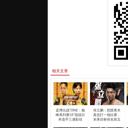
相关文章
孟博出战“ONE：巅
张立鹏：想跟青木
峰系列赛16”迎战日
真也打一场比赛，
本选手三浦彩佳
未来目标排名前五
选手