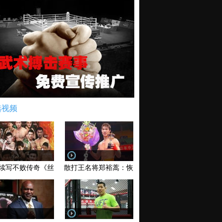
选视频
续写不败传奇《丝路英雄》太原站全场视频
散打王名将郑裕蒿：恢复训练 有望回归擂台