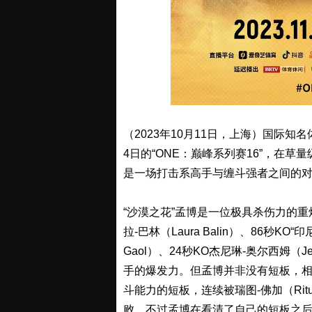
（2023年10月11日，上海）国际知名
4日的“ONE：巅峰系列赛16”，在草
是一场打击系高手与缠斗强者之间的
“沙漠之花”孟博是一位极具杀伤力的重
拉-巴林（Laura Balin）、86秒KO“印尼一
Gaol）、24秒KO杰尼琳-奥尔西姆（J
手的爆发力。但孟博并非没有短板，
斗能力的短板，连续被瑞图-佛加（Ritu P
败。不过孟博在看清了自己的短板之后