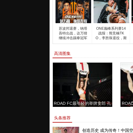
苏波邦退赛，纳塔
ONE巅峰系列赛14
吾特出战，达万猜
战报：熊竞楠TK
继续冲击踢拳冠军
O，李胜珠退役，斯
梦想
坦普登顶
高清图集
ROAD FC最年轻的举牌女郎 孔
ROAD
敏书美腿性感眼神清纯
头条推荐
创造历史 成为传奇！中国