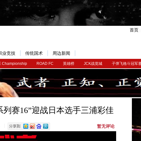
首页
职业竞技
传统国术
周边新闻
 Championship
ROAD FC
英雄榜
JCK战觉城
子弹飞格斗冠军
系列赛16”迎战日本选手三浦彩佳
暂无评论
1