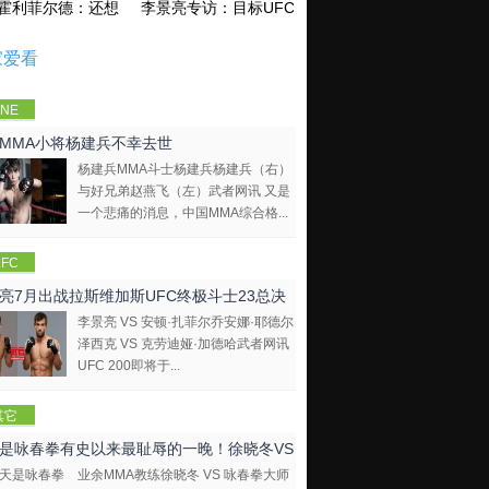
霍利菲尔德：还想再和泰森干一架！
李景亮专访：目标UFC金腰带 不做打酱油
家爱看
NE
mpions
MMA小将杨建兵不幸去世
hip
杨建兵MMA斗士杨建兵杨建兵（右）
与好兄弟赵燕飞（左）武者网讯 又是
一个悲痛的消息，中国MMA综合格...
FC
亮7月出战拉斯维加斯UFC终极斗士23总决
李景亮 VS 安顿·扎菲尔乔安娜·耶德尔
泽西克 VS 克劳迪娅·加德哈武者网讯
UFC 200即将于...
其它
是咏春拳有史以来最耻辱的一晚！徐晓冬VS
业余MMA教练徐晓冬 VS 咏春拳大师
拳大师