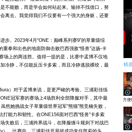
不是不能败，而是学会如何站起来。输掉不找借口，努
不会离去。我觉得我们不仅要有一个强大的身躯，还要
。2023年4月“ONE：巅峰系列赛9”的草量级综
的重拳和出色的地面防御击败巴西强敌“怪兽”达扬-卡
下ONE赛场上的两连胜。值得一提的是，比赛中孟博不仅地
精
更加冷静，不仅能反压卡多索，而且冷静逃脱裸绞，最
a Miura）对于孟博来说，是更严峻的考验。三浦彩佳练
ONE冠军赛的赛场上4场胜利全部降服对手，其中最
方便
。虽然她挑战女子草量级世界冠军“熊猫”熊竞楠失败，
打能力和韧性。在ONE156面对巴西“怪兽”卡多索
两场失败后，三浦跨界战斗，在降服缠斗规则下对战巴
 Kelly）。比赛中，三浦彩佳开局就成功夹住凯莉的头