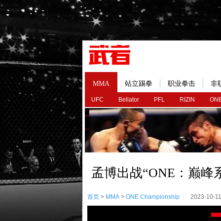
MMA
站立踢拳
职业拳击
非
UFC
Bellator
PFL
RIZIN
ONE
孟博出战“ONE：巅峰
首页
>
MMA
>
ONE Championship
2023-10-1