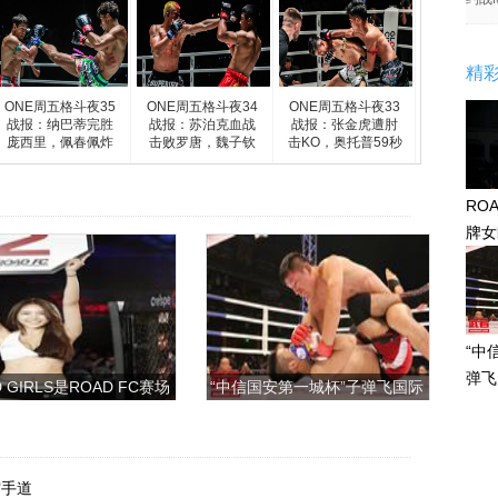
精
ONE周五格斗夜35
ONE周五格斗夜34
ONE周五格斗夜33
战报：纳巴蒂完胜
战报：苏泊克血战
战报：张金虎遭肘
庞西里，佩春佩炸
击败罗唐，魏子钦
击KO，奥托普59秒
裂KO
获胜，
TKO
RO
牌女
感眼
“中
弹飞
 GIRLS是ROAD FC赛场
“中信国安第一城杯”子弹飞国际
上的一道靓丽的风景
搏击争霸赛
空手道