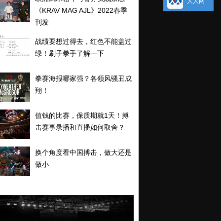
人人网
《KRAV MAG AJL》2022春季
刊发
战绩要想过得去，红色不能盖过
绿！刷子拳手了解一下
拳赛海报哪家强？各领风骚丑成
翔！
值钱的比赛，保质期就1天！搏
击赛事录播和直播如何取舍？
换个角度看中国搏击，做大还是
做小