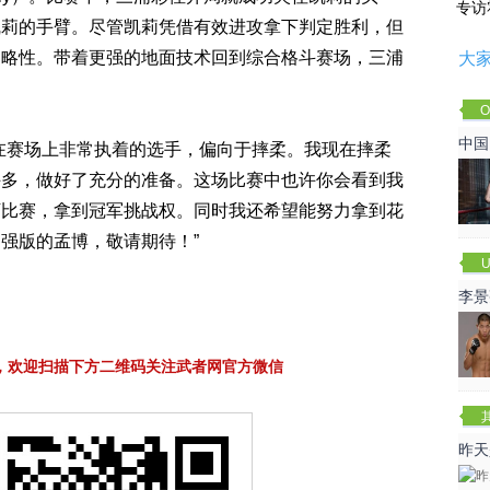
专访
凯莉的手臂。尽管凯莉凭借有效进攻拿下判定胜利，但
侵略性。带着更强的地面技术回到综合格斗赛场，三浦
大
。
O
Cha
中国
在赛场上非常执着的选手，偏向于摔柔。我现在摔柔
许多，做好了充分的准备。这场比赛中也许你会看到我
下比赛，拿到冠军挑战权。同时我还希望能努力拿到花
强版的孟博，敬请期待！”
U
李景
赛
，欢迎扫描下方二维码关注武者网官方微信
昨天
咏春