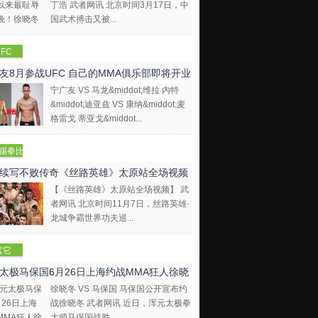
丁浩 武者网讯 北京时间3月17日，中
国武术搏击又被...
FC
友8月参战UFC 自己的MMA俱乐部即将开业
宁广友 VS 马龙&middot;维拉 内特
&middot;迪亚兹 VS 康纳&middot;麦
格雷戈 蒂亚戈&middot...
踢拳比
视频
续写不败传奇《丝路英雄》太原站全场视频
【《丝路英雄》太原站全场视频】 武
者网讯 北京时间11月7日，丝路英雄·
龙城争霸世界功夫巡...
其它
太极马保国6月26日上海约战MMA狂人徐晓
徐晓冬 VS 马保国 马保国公开宣布约
战徐晓冬 武者网讯 近日，浑元太极拳
大师马保国战胜...