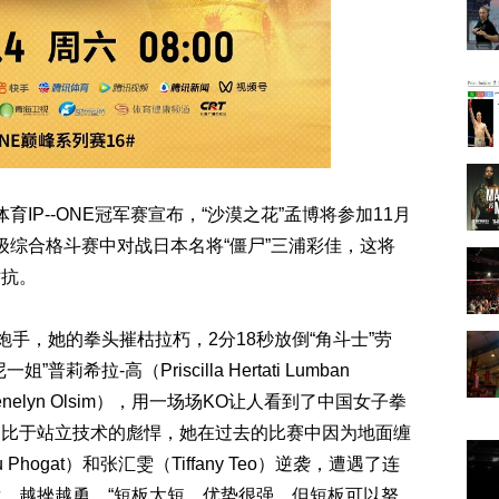
体育IP--ONE冠军赛宣布，“沙漠之花”孟博将参加11月
量级综合格斗赛中对战日本名将“僵尸”三浦彩佳，这将
对抗。
炮手，她的拳头摧枯拉朽，2分18秒放倒“角斗士”劳
姐”普莉希拉-高（Priscilla Hertati Lumban
enelyn Olsim），用一场场KO让人看到了中国女子拳
相比于站立技术的彪悍，她在过去的比赛中因为地面缠
hogat）和张汇雯（Tiffany Teo）逆袭，遭遇了连
，越挫越勇。“短板太短，优势很强。但短板可以努