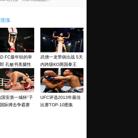
彩图集
AD FC最年轻的举
武僧一龙带病出战 5天
郎 孔敏书美腿性
内跨级KO两国拳王
神清纯
信国安第一城杯”子
UFC评选2013年最佳
国际搏击争霸赛
比赛TOP-10图集