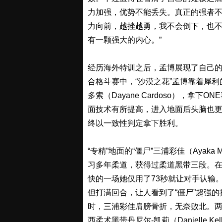
力加强，优势不能丢失。真正的强者
力向前，越挫越勇，我不会倒下，也
有一颗强大的内心。”
经历海外特训之后，孟博展现了自己的进步
合格斗赛中，“沙漠之花”孟博靠着犀利
多索（Dayane Cardoso），拿
面技术有所提高，进入地面后头脑也
终以一致性判定拿下胜利。
“专精”地面的“僵尸”三浦彩佳（Ayak
习多年柔道，获得过柔道黑带三段。在
快的一场她仅用了73秒就让对手认输
但打满回合，让人看到了“僵尸”超强的抗
时，三浦彩佳肩膀骨折，无奈败北。
西柔术黑带丹尼尔-凯莉（Danielle