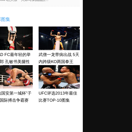
彩图集
AD FC最年轻的举
武僧一龙带病出战 5天
郎 孔敏书美腿性
内跨级KO两国拳王
神清纯
信国安第一城杯”子
UFC评选2013年最佳
国际搏击争霸赛
比赛TOP-10图集