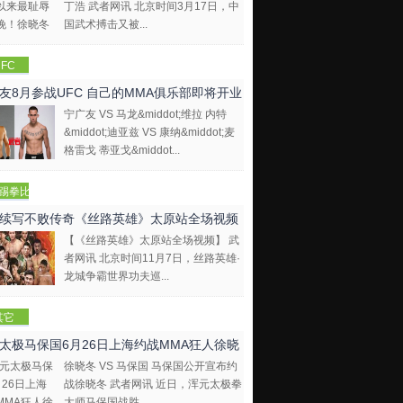
丁浩 武者网讯 北京时间3月17日，中
国武术搏击又被...
FC
友8月参战UFC 自己的MMA俱乐部即将开业
宁广友 VS 马龙&middot;维拉 内特
&middot;迪亚兹 VS 康纳&middot;麦
格雷戈 蒂亚戈&middot...
踢拳比
视频
续写不败传奇《丝路英雄》太原站全场视频
【《丝路英雄》太原站全场视频】 武
者网讯 北京时间11月7日，丝路英雄·
龙城争霸世界功夫巡...
其它
太极马保国6月26日上海约战MMA狂人徐晓
徐晓冬 VS 马保国 马保国公开宣布约
战徐晓冬 武者网讯 近日，浑元太极拳
大师马保国战胜...