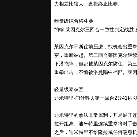
力相差比较大，直接终止比赛。
雏量级综合格斗赛
约翰-莱因克尔三回合一致性判定战胜 
莱因克尔不断往前压进，找机会出重
密，重新站起。第二回合莱因克尔继
下潜抱摔，但都被莱因克尔防住。第
重拳出击，不慎被洛曼踢中裆部。莱
轻量级泰拳赛
迪米特里-门什科夫第一回合2分41秒K
迪米特里的拳法非常犀利，开局展开
拉开距离。迪米特里连续重拳将对手
之后，迪米特里不给隆拉威任何喘息