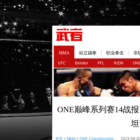
MMA
站立踢拳
职业拳击
非
UFC
Bellator
PFL
RIZIN
ONE
ONE巅峰系列赛14战
坦
首页
>
MMA
>
ONE Championship
2023-09-3