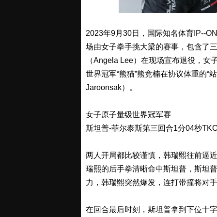
2023年9月30日，国际知名体育IP-
场由女子拳手挑大梁的赛事，包含了三
（Angela Lee）在现场宣布退役
世界冠军“熊猫”熊竞楠在协议体重的“站立
Jaroonsak）。
女子原子量级世界冠军赛
斯坦普-菲尔泰斯第三回合1分04秒TKO
两人开局都比较谨慎，韩瑞熙往前逼
瑞熙的后手拳清晰命中斯坦普，斯坦
力，韩瑞熙突然爆发，连打带撞将对
在回合最后时刻，斯坦普拿到下位十