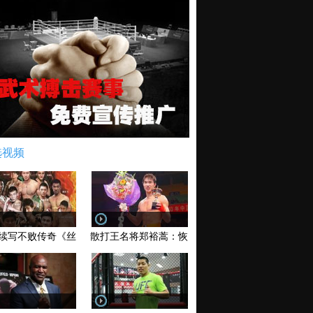
选视频
续写不败传奇《丝路英雄》太原站全场视频
散打王名将郑裕蒿：恢复训练 有望回归擂台