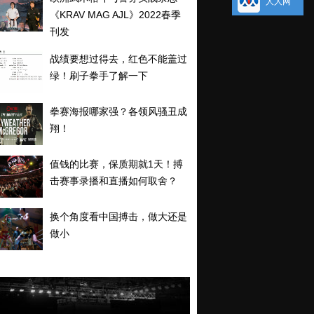
人人网
《KRAV MAG AJL》2022春季
刊发
战绩要想过得去，红色不能盖过
绿！刷子拳手了解一下
拳赛海报哪家强？各领风骚丑成
翔！
值钱的比赛，保质期就1天！搏
击赛事录播和直播如何取舍？
换个角度看中国搏击，做大还是
做小