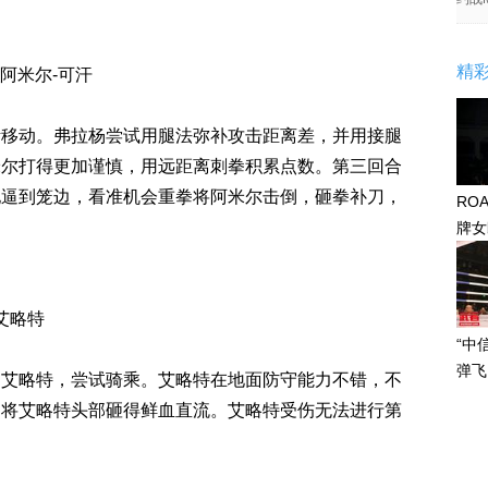
精
 阿米尔-可汗
活移动。弗拉杨尝试用腿法弥补攻击距离差，并用接腿
米尔打得更加谨慎，用远距离刺拳积累点数。第三回合
他逼到笼边，看准机会重拳将阿米尔击倒，砸拳补刀，
RO
牌女
感眼
-艾略特
“中
弹飞
倒艾略特，尝试骑乘。艾略特在地面防守能力不错，不
，将艾略特头部砸得鲜血直流。艾略特受伤无法进行第