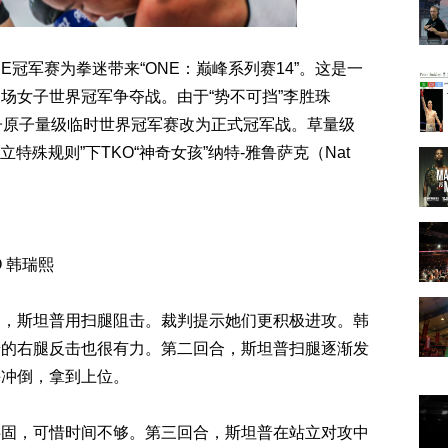
-ONE冠军赛为拳迷带来“ONE：巅峰系列赛14”。这是一
场女子世界冠军争夺战。由于“势不可挡”李胜珠
，女子原子量级临时世界冠军赛改为正式冠军战。草量级
特殊规则”下TKO“神奇女孩”纳特-雅鲁萨克（Nat
 韩瑞熙
近，斯坦普用扫腿阻击。裁判提示她们更积极进攻。韩
普的右腿反击也很有力。第二回合，斯坦普扫腿逐渐发
手冲倒，拿到上位。
字固，可惜时间不够。第三回合，斯坦普在站立对攻中