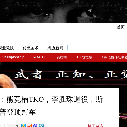
首页
职业竞技
传统国术
周边新闻
 Championship
ROAD FC
英雄榜
JCK战觉城
子弹飞格斗冠军
报：熊竞楠TKO，李胜珠退役，斯
普登顶冠军
暂无评论
0