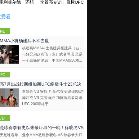
霍利菲尔德：还想再和泰森干一架！
李景亮专访：目标UFC金腰带 不做打酱油
家爱看
NE
mpions
MMA小将杨建兵不幸去世
hip
杨建兵MMA斗士杨建兵杨建兵（右）
与好兄弟赵燕飞（左）武者网讯 又是
一个悲痛的消息，中国MMA综合格...
FC
亮7月出战拉斯维加斯UFC终极斗士23总决
李景亮 VS 安顿·扎菲尔乔安娜·耶德尔
泽西克 VS 克劳迪娅·加德哈武者网讯
UFC 200即将于...
其它
是咏春拳有史以来最耻辱的一晚！徐晓冬VS
业余MMA教练徐晓冬 VS 咏春拳大师
拳大师