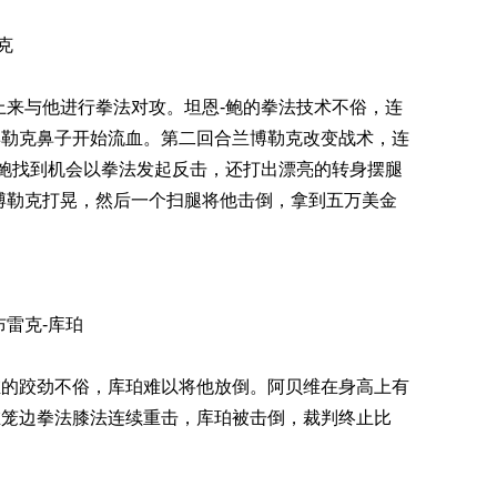
克
上来与他进行拳法对攻。坦恩-鲍的拳法技术不俗，连
博勒克鼻子开始流血。第二回合兰博勒克改变战术，连
-鲍找到机会以拳法发起反击，还打出漂亮的转身摆腿
博勒克打晃，然后一个扫腿将他击倒，拿到五万美金
布雷克-库珀
维的跤劲不俗，库珀难以将他放倒。阿贝维在身高上有
在笼边拳法膝法连续重击，库珀被击倒，裁判终止比