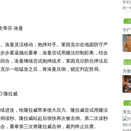
U
史蒂芬-洛曼
宁广
拳。洛曼灵活移动，抱摔对手。莱因克尔在地面防守严
续步步紧逼抛出重拳，洛曼尝试用腿法控制距离，结合
三回合，洛曼继续尝试抱摔战术，莱因克尔防住摔法后
站立
赛
因克尔一组猛攻之后，将洛曼压倒，锁定判定胜局。
方便
O 隆拉威
连续进攻，给隆拉威带来很大压力。隆拉威尝试用腿法
浑元
击倒读秒。隆拉威站起后很快再次被击倒。第二次读秒
冬
机会，重拳第三次将隆拉威击倒，裁判终止比赛。