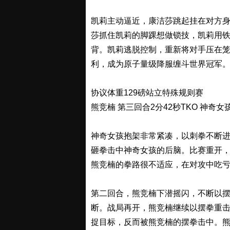
凯莉主动逼近，康洁莎跳起挂在对方
莎抓住凯莉的脚踝想做锁技，凯莉用
背。凯莉逃脱控制，重新将对手压在
利，成为原子量级降服缠斗世界冠军
协议体重129磅站立特殊规则赛
熊竞楠 第三回合2分42秒TKO 神奇女
神奇女孩抱架非常紧凑，以刺拳不断
砸拳击中神奇女孩的后脑。比赛重开
熊竞楠的拳路很不适应，在对攻中吃
第二回合，熊竞楠下潜摇闪，不断以
断。战局再开，熊竞楠继续以摆拳重
捉目标，反而被熊竞楠的摆拳击中。