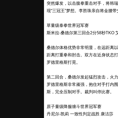
突然爆发，以击腹拳重击对手，将韩
现“三冠王”梦想。李胜珠亲自将金腰
草量级泰拳世界冠军赛
斯米拉-桑德尔第三回合2分58秒TKO 
桑德尔体格优势非常明显，在远距离
距离打重拳和肘击。双方在近身状态
罗德里格斯打晃。
第二回合，桑德尔发起猛烈攻击，火
罗德里格斯非常顽强，抱住对手打内
斯，完全压制对手。裁判叫停比赛。
原子量级降服缠斗世界冠军赛
丹尼尔-凯莉 一致性判定战胜 康洁莎