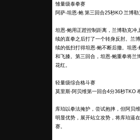
雏量级泰拳赛
阿萨-坦恩-鲍 第三回合25秒KO 兰博勒
坦恩-鲍用正蹬控制距离，兰博勒克冲
续的直拳之后打了一个转身反肘。兰
续的低扫打得坦恩-鲍不断后撤。坦恩
和飞膝。第三回合，坦恩-鲍重拳将兰
花红。
轻量级综合格斗赛
莫里斯-阿贝维第一回合4分36秒TKO 
库珀以拳法掩护，尝试抱摔，但阿贝
明显优势，展开站立攻势，将库珀逼
赛。