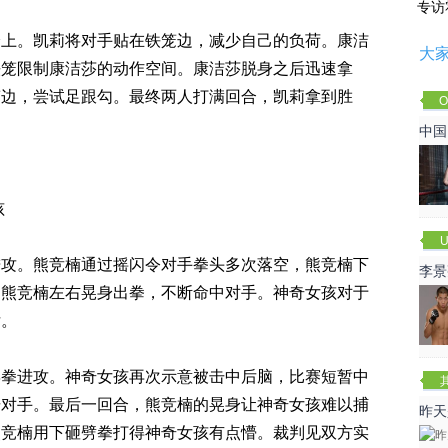
专访
身上。凯莉将对手贴在铁笼边，减少自己的负荷。康洁
大
铁笼限制康洁莎的动作空间。康洁莎脱身之后迅速拿
笼边，尝试足跟勾。最终两人打满回合，凯莉拿到胜
O
Cha
。
中国
孩
U
进攻。熊竞楠通过摇闪令对手拳头多次落空，熊竞楠下
李景
，熊竞楠左右晃身出拳，不断命中对手。神奇女孩对于
赛
亏。
摆拳进攻。神奇女孩再次示意被击中后脑，比赛短暂中
击对手。最后一回合，熊竞楠的晃身让神奇女孩难以捕
昨天
熊竞楠用下砸劈拳打得神奇女孩有点懵。裁判见双方实
咏春