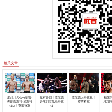
相关文章
那须川天心vs胡安·
互有击倒！维尔德
维尔德vs奇索拉！
德米特
弗朗西斯科·埃斯特
分歧判定战胜奇索
赛前称重
月对阵
拉达！赛前称重
拉