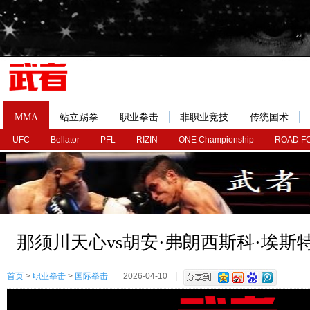
MMA
站立踢拳
职业拳击
非职业竞技
传统国术
UFC
Bellator
PFL
RIZIN
ONE Championship
ROAD F
那须川天心vs胡安·弗朗西斯科·埃斯
首页
>
职业拳击
>
国际拳击
2026-04-10