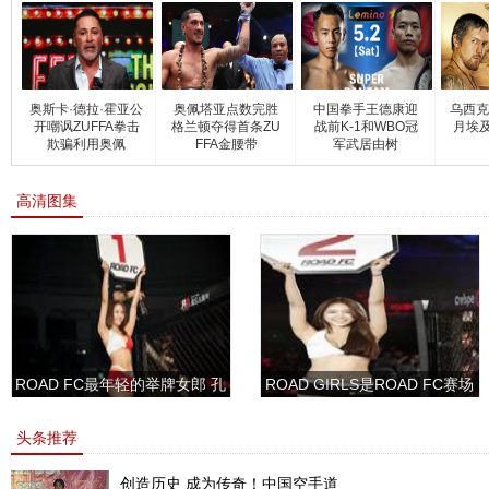
奥斯卡·德拉·霍亚公
奥佩塔亚点数完胜
中国拳手王德康迎
乌西克
开嘲讽ZUFFA拳击
格兰顿夺得首条ZU
战前K-1和WBO冠
月埃
欺骗利用奥佩
FFA金腰带
军武居由树
高清图集
ROAD FC最年轻的举牌女郎 孔
ROAD GIRLS是ROAD FC赛场
敏书美腿性感眼神清纯
上的一道靓丽的风景
头条推荐
创造历史 成为传奇！中国空手道