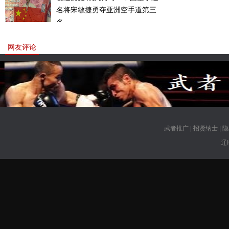
名将宋敏捷勇夺亚洲空手道第三
名。
网友评论
武者推广
|
招贤纳士
|
隐
辽I