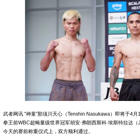
武者网讯 “神童”那须川天心（Tenshin Nasukawa）即将于
拳王前WBC超蝇量级世界冠军胡安·弗朗西斯科·埃斯特拉达（Juan Fr
今天的赛前称重仪式上，双方顺利通过。