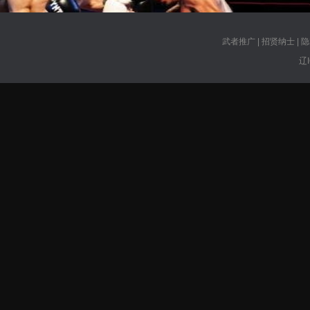
武者推广
|
招贤纳士
|
隐
辽I