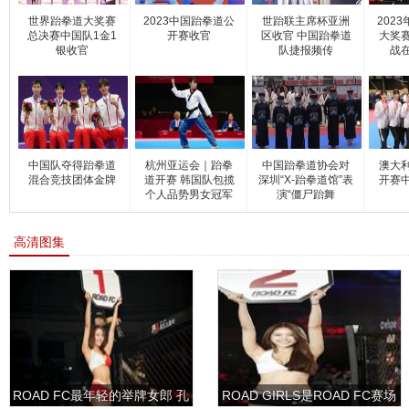
世界跆拳道大奖赛
2023中国跆拳道公
世跆联主席杯亚洲
202
总决赛中国队1金1
开赛收官
区收官 中国跆拳道
大奖
银收官
队捷报频传
战
中国队夺得跆拳道
杭州亚运会｜跆拳
中国跆拳道协会对
澳大
混合竞技团体金牌
道开赛 韩国队包揽
深圳“X-跆拳道馆”表
开赛
个人品势男女冠军
演“僵尸跆舞
高清图集
ROAD FC最年轻的举牌女郎 孔
ROAD GIRLS是ROAD FC赛场