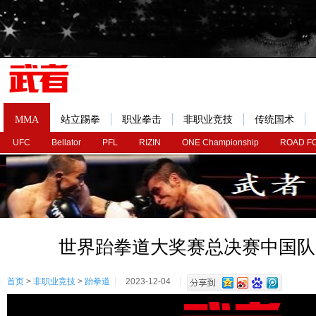
MMA
站立踢拳
职业拳击
非职业竞技
传统国术
UFC
Bellator
PFL
RIZIN
ONE Championship
ROAD F
世界跆拳道大奖赛总决赛中国队
首页
>
非职业竞技
>
跆拳道
2023-12-04