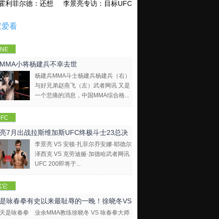
霍利菲尔德：还想再和泰森干一架！
李景亮专访：目标UFC金腰带 不做打酱油
家爱看
NE
mpions
MMA小将杨建兵不幸去世
hip
杨建兵MMA斗士杨建兵杨建兵（右）
与好兄弟赵燕飞（左）武者网讯 又是
一个悲痛的消息，中国MMA综合格...
FC
亮7月出战拉斯维加斯UFC终极斗士23总决
李景亮 VS 安顿·扎菲尔乔安娜·耶德尔
泽西克 VS 克劳迪娅·加德哈武者网讯
UFC 200即将于...
其它
是咏春拳有史以来最耻辱的一晚！徐晓冬VS
业余MMA教练徐晓冬 VS 咏春拳大师
拳大师