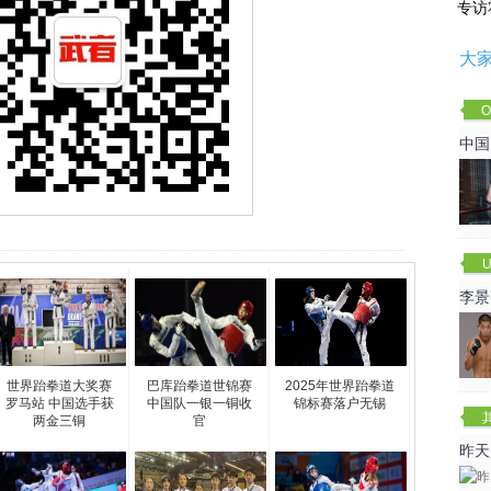
专访
大
O
Cha
中国
U
李景
赛
世界跆拳道大奖赛
巴库跆拳道世锦赛
2025年世界跆拳道
罗马站 中国选手获
中国队一银一铜收
锦标赛落户无锡
两金三铜
官
昨天
咏春