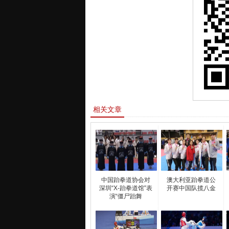
相关文章
中国跆拳道协会对
澳大利亚跆拳道公
深圳“X-跆拳道馆”表
开赛中国队揽八金
演“僵尸跆舞