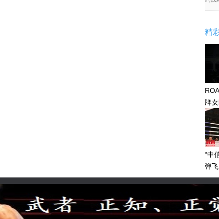
精
RO
牌女
感眼
“中
弹飞