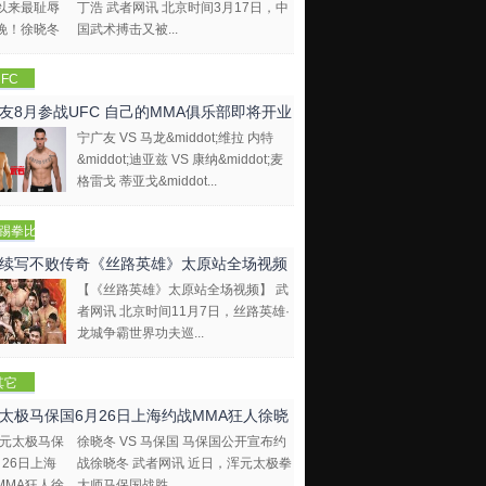
丁浩 武者网讯 北京时间3月17日，中
国武术搏击又被...
FC
友8月参战UFC 自己的MMA俱乐部即将开业
宁广友 VS 马龙&middot;维拉 内特
&middot;迪亚兹 VS 康纳&middot;麦
格雷戈 蒂亚戈&middot...
踢拳比
视频
续写不败传奇《丝路英雄》太原站全场视频
【《丝路英雄》太原站全场视频】 武
者网讯 北京时间11月7日，丝路英雄·
龙城争霸世界功夫巡...
其它
太极马保国6月26日上海约战MMA狂人徐晓
徐晓冬 VS 马保国 马保国公开宣布约
战徐晓冬 武者网讯 近日，浑元太极拳
大师马保国战胜...