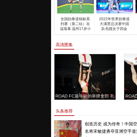
全国跆拳道锦标系
2022年世界跆拳道
列赛（第二站）在
大满贯总决赛中国
温落幕 温州17岁小
队包揽女子四金
将
高清图集
ROAD FC最年轻的举牌女郎 孔
ROAD
敏书美腿性感眼神清纯
头条推荐
创造历史 成为传奇！中国
名将宋敏捷勇夺亚洲空手道