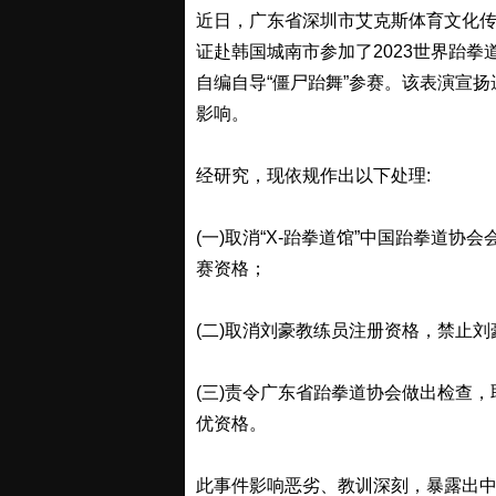
近日，广东省深圳市艾克斯体育文化传
证赴韩国城南市参加了2023世界跆拳道
自编自导“僵尸跆舞”参赛。该表演宣
影响。
经研究，现依规作出以下处理:
(一)取消“X-跆拳道馆”中国跆拳道
赛资格；
(二)取消刘豪教练员注册资格，禁止
(三)责令广东省跆拳道协会做出检查
优资格。
此事件影响恶劣、教训深刻，暴露出