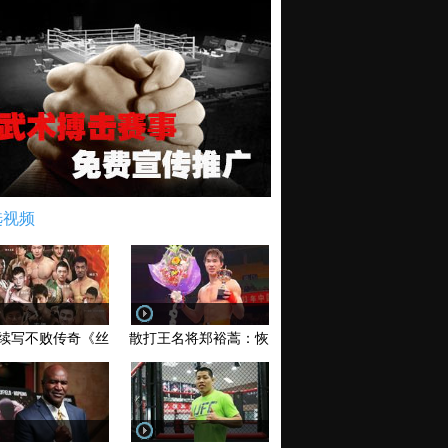
选视频
续写不败传奇《丝路英雄》太原站全场视频
散打王名将郑裕蒿：恢复训练 有望回归擂台