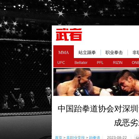
MMA
站立踢拳
职业拳击
非
UFC
Bellator
PFL
RIZIN
ONE
中国跆拳道协会对深圳“
成恶劣
首页
>
非职业竞技
>
跆拳道
2023-08-22