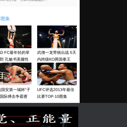
彩图集
AD FC最年轻的举
武僧一龙带病出战 5天
郎 孔敏书美腿性
内跨级KO两国拳王
神清纯
信国安第一城杯”子
UFC评选2013年最佳
国际搏击争霸赛
比赛TOP-10图集