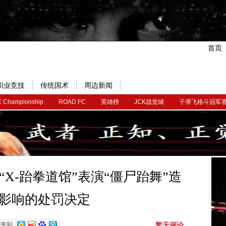
首页
职业竞技
传统国术
周边新闻
 Championship
ROAD FC
英雄榜
JCK战觉城
子弹飞格斗冠军
X-跆拳道馆”表演“僵尸跆舞”造
影响的处罚决定
暂无评论