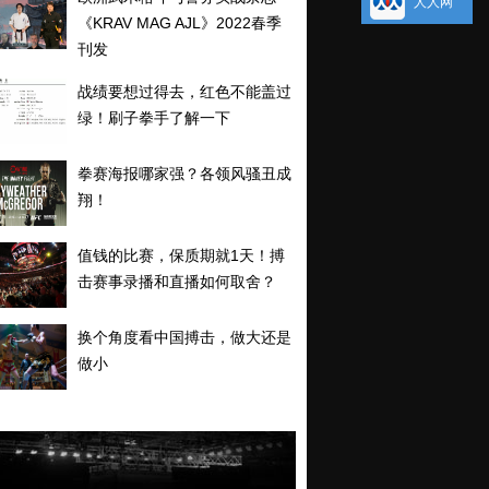
人人网
《KRAV MAG AJL》2022春季
刊发
战绩要想过得去，红色不能盖过
绿！刷子拳手了解一下
拳赛海报哪家强？各领风骚丑成
翔！
值钱的比赛，保质期就1天！搏
击赛事录播和直播如何取舍？
换个角度看中国搏击，做大还是
做小