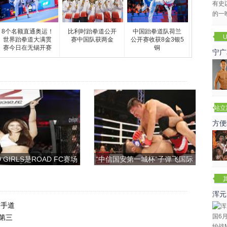
8个名额直通奥运！
比利时跆拳道公开
中国跆拳道队荷兰
U
世界跆拳道大满贯
赛中国队获两金
公开赛收获8金3银5
赛今日在无锡开赛
铜
宁广
站立
赛
方便
 GIRLS是ROAD FC赛场
“中信国安第一城杯”子弹飞国际
上的一道靓丽的风景
搏击争霸赛
浑元
空手道
冬
第三