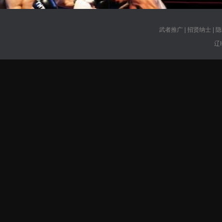
武者推广
|
招贤纳士
|
隐
辽I