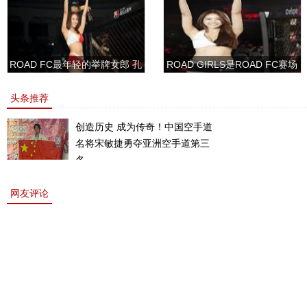
ROAD FC最年轻的举牌女郎 孔
ROAD GIRLS是ROAD FC赛场
敏书美腿性感眼神清纯
上的一道靓丽的风景
头条推荐
创造历史 成为传奇！中国空手道
名将宋敏捷勇夺亚洲空手道第三
名。
网友评论