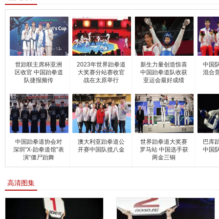
世跆联主席杯亚洲
2023年世界跆拳道
新生力量创造惊喜
中国
区收官 中国跆拳道
大奖赛分站赛收官
中国跆拳道队收获
混合
队捷报频传
战在太原举行
亚运会最好成绩
中国跆拳道协会对
澳大利亚跆拳道公
世界跆拳道大奖赛
巴库
深圳“X-跆拳道馆”表
开赛中国队揽八金
罗马站 中国选手获
中国
演“僵尸跆舞
两金三铜
高清图集