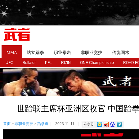
MMA
站立踢拳
职业拳击
非职业竞技
传统国术
UFC
Bellator
PFL
RIZIN
ONE Championship
ROAD F
世跆联主席杯亚洲区收官 中国跆
首页
>
非职业竞技
>
跆拳道
2023-11-11