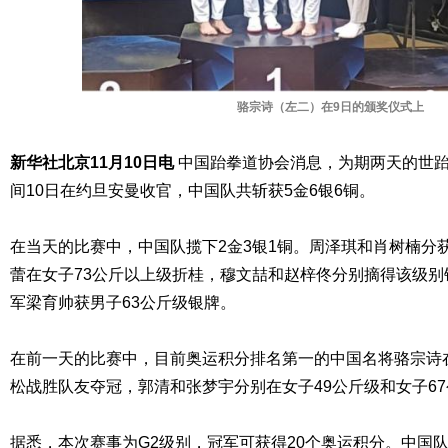
骆宗诗（左二）在9日的颁奖仪式上
新华社北京11月10日电
中国跆拳道协会消息，为期两天的世
间10日在约旦安曼收官，中国队共斩获5金6银6铜。
在当天的比赛中，中国队揽下2金3银1铜。周泽琪和肖树楠分
蕾在女子73公斤以上级折桂，穆文喆和赵梓佟分别摘得该级
军梁育帅获男子63公斤级银牌。
在前一天的比赛中，目前奥运积分排名第一的中国名将骆宗诗在女
松战胜队友夺冠，郭清和张梦宇分别在女子49公斤级和女子6
据悉，本次赛事为G2级别，冠军可获得20个奥运积分。中国队