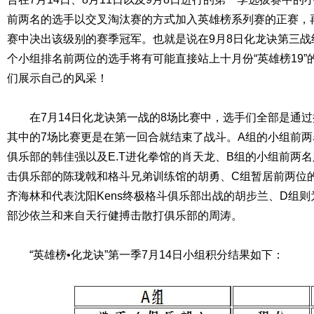
前两名的选手以交叉淘汰赛的方式加入英雄榜系列赛的正赛，
赛中决出该级别的赛季冠军。也就是说在9月8日化龙诀第三
个小组排名前两位的选手将有可能直接站上十月份“英雄榜19
们展示自己的风采！
在7月14日化龙诀第一战的8场比赛中，选手们全部是通过
其中的7场比赛更是在第一回合就结束了战斗。A组的小组前
俱乐部的韩佳强以及E.T进化拳馆的肖天龙、B组的小组前两
击俱乐部的陈珑戟和格斗兄弟训练馆的胡勇、C组暂居前两位
齐海林和代表沈阳Kens终极格斗俱乐部出战的胡步兰、D组
部沙依兰和来自天行健搏击散打俱乐部的周涛。
“英雄榜•化龙诀”第一季7月14日小组积分结果如下：