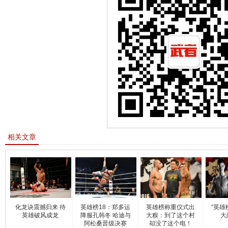
相关文章
化龙诀震撼归来 待
英雄榜18：郑多运
英雄榜称重仪式出
“英雄
英雄破风成龙
降服孔韩冬 哈迪与
大糗：到了这个村
大
阿松桑晋级决赛
却没了这个电！