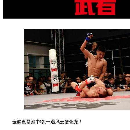
金麟岂是池中物,一遇风云便化龙！