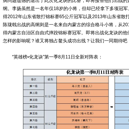
病问题遗憾的退出了此次化龙诀的比赛，即将接替他们出战的
纲。李扬虽然是一名年仅18岁的小将，但却已经拿下多项冠军
得2012年山东省散打锦标赛65公斤冠军以及2013年山东省
陈珑戟出战的高纲则是一名来自内蒙古的综合格斗小将，从2013
得内蒙古自治区自由式摔跤锦标赛冠军。即将出战化龙诀的他
怎样的影响呢？谁又将独占鳌头成功出线？让我们一同期待吧
“英雄榜•化龙诀”第一季8月11日全新对阵表：