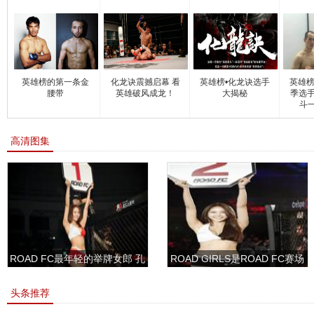
（视
英雄榜的第一条金
化龙诀震撼启幕 看
英雄榜•化龙诀选手
英雄榜
腰带
英雄破风成龙！
大揭秘
季选手
斗
高清图集
ROAD FC最年轻的举牌女郎 孔
ROAD GIRLS是ROAD FC赛场
敏书美腿性感眼神清纯
上的一道靓丽的风景
头条推荐