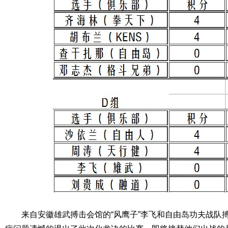
来自安徽雄武搏击会馆的“风鹰子”李飞和自由岛功夫战队