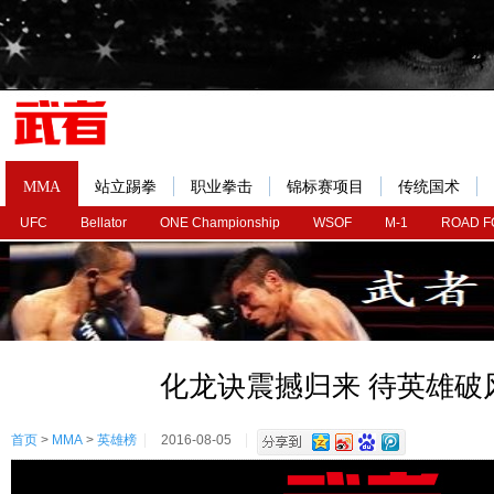
MMA
站立踢拳
职业拳击
锦标赛项目
传统国术
UFC
Bellator
ONE Championship
WSOF
M-1
ROAD F
化龙诀震撼归来 待英雄破
首页
>
MMA
>
英雄榜
2016-08-05