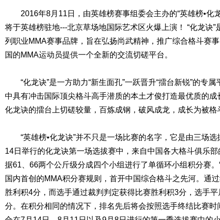
2016年8月11日，由英雄榜赛事组委会主办的“英雄榜•化
将于英雄榜驻地---北京草场地国际艺术区火爆上演！ “化龙诀
列职业MMA赛事品牌，旨在弘扬尚武精神，推广综合格斗赛
国的MMA运动员提供一个全新的交流切磋平台。
“化龙诀”是一方助力“新生面孔”一跃晋升“擂台新锐”的专
中具有冲击国际顶尖格斗高手潜质的本土才俊打造最优质的成
化龙诀的擂台上切磋较量，百炼成钢，破风成龙，成长为被格
“英雄榜•化龙诀”并不只是一场比赛的名字，它是由三场选
14日举行的化龙诀第一场选拔赛中，来自中国各大格斗俱乐
据61、66两个公斤级分成四个小组进行了单循环小组积分赛。
国内首创的MMA积分赛规则，首开中国综合格斗之先河。通过终
胜利积4分，而选手通过裁判判定获得比赛胜利积3分，选手平局
分。在积分相同的情况下，排名先后将会按照选手终结比赛时
合在7月14日、8月11日以及9月8日进行的第一季选拔赛中