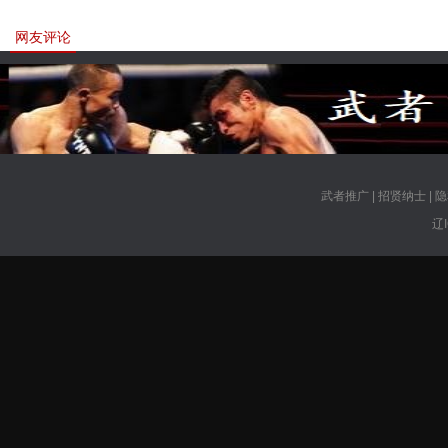
网友评论
武者推广
|
招贤纳士
|
隐
辽I