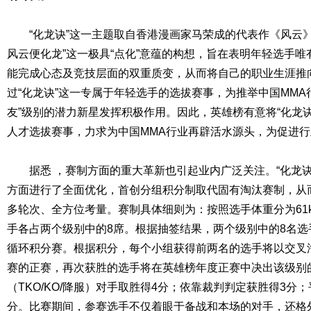
“化龙诀”这一主题取自香港漫画家马荣成的代表作《风云》
风云便化龙”这一极具“点化”意蕴的构想，旨在表明年轻选手
能完成心态及竞技层面的双重质变，从而将自己的职业生涯推
过“化龙诀”这一专属于年轻选手的选拔赛事，为推举中国MMA
友”级别的潜力新星发挥积极作用。因此，英雄榜有意将“化龙
人才选拔赛事，力求为中国MMA行业再辟活水源头，为促进
据悉 ，赛制方面的重大革新也引起业内广泛关注。“化龙诀
方面进行了全面优化，首创分组积分制取代固有淘汰赛制，从
多轮次、全方位考量。赛制具体细则为：按照选手体重分为61kg
手各占两个级别中的8席。根据抽签结果，两个级别中的8名选
循环积分赛。根据积分，每个小组获得前两名的选手将以交叉
赛的正赛，再次获胜的选手将在英雄榜年度正赛中决出该级别
（TKO/KO/降服）对手取胜得4分；依靠裁判判定获胜得3分；
分。比赛期间，参赛选手不仅着眼于备战和本场的对手，还格