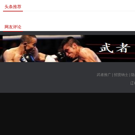
头条推荐
网友评论
武者推广
|
招贤纳士
|
隐
辽I