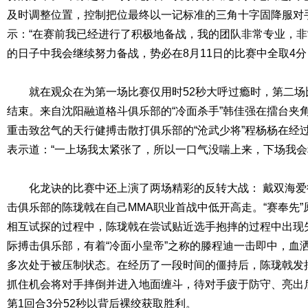
及时调整位置，控制把位最终以一记标准的三角十字固降服对
示：“在赛前我已经进行了积极地备战，我的团队非常专业，
的日子中我会继续努力备战，势必在8月11日的比赛中全取4分
就在观众在为第一场比赛仅用时52秒大呼过瘾时，第二场比
结束。来自沈阳融道格斗俱乐部的“冷面杀手”韩佳强在擂台夹
重击致岔气的天行健搏击散打俱乐部的“沧武少将”程杨杨在经
表示道：“一上场我太紧张了，所以一口气没喘上来，下场我会
化龙诀的比赛中还上演了两场精彩的反转大战： 戴双海爱
击俱乐部的陈珑戟在自己MMA职业首战中低开高走。“赛奉先
相互试探的过程中，陈珑戟在尝试贴近选手抱摔的过程中出现
际搏击俱乐部，有着“冷面小皇帝”之称的滕程迪一击即中，血
多次处于被压制状态。在经历了一段时间的僵持后，陈珑戟发
抓住机会将对手摔倒并进入地面缠斗，待对手疲于防守、亮出
第1回合3分52秒以背后裸绞获取胜利。