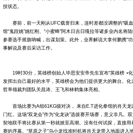
技状态。
赛前，前一天刚从UFC载誉归来，连时差都没调整的“吸血
馆“鬼跤姚”姚红刚、“小蜜蜂”阿木日吉日嘎拉等诸多业内名将
参赛选手摇旗呐喊，出谋划策。此外，业界解说大拿何鹏携“功
事解说及赛后采访工作。
19时30分，英雄榜创始人毕思安安帝先生宣布“英雄榜
•
发挥出自己最好的水平，英雄榜会为他们提供更大的舞台。化
哲率领裁判团队关昌涛、王飞和林鹤集体亮相。
首场比赛为A组61KG级对决， 来自E.T进化拳馆的肖天龙
门红。这场“双龙会”作为“化龙诀”选拔赛开场赛，意义非凡。
契地联手将比赛从第一秒就掀至高潮。没有任何试探，直接用
赛的序幕。“草原之子”乌小龙找准时机将肖天龙带入地面进入