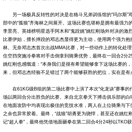
另一场极具反转性的对决是在格斗兄弟训练馆的“玛尔斯”
部中的“孤狼”齐海林之间展开。这场比赛也堪称是拥有最强力
李景亮、英雄榜明星选手阿木和“鬼跤姚”姚红刚场外对决的激
比赛伊始，擅长摔跤的邓志杰显得更为主动，使用两个强力抱
林。无奈邓志杰首次出战MMA比赛，对一些动作上的转化处
住空挡突施冷拳将对手击倒拿到骑乘优势，最终在一回合2分2
姚红刚也感慨道：“本身我们是很有希望能够拿下这场比赛的
来，但邓志杰经验不足错过了两个能够获胜的把位，实在是有
在61KG级B组的第二场比赛中上演了本次“化龙诀”赛事的
场以两回合分出胜负的比赛。来自北京拳天下搏击俱乐部的白
在地面攻防中均表现出极佳的竞技水准，两人在上位骑乘与下
之余也异常胶着。最终，“战狼”胡勇更为骁悍，甚至还在姚红
记“超人拳”，最终他凭借地面砸拳在第二回合4分24秒以TKO