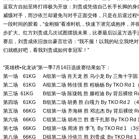
蓝双方自始至终打得极为开放：刘贵成凭借自己长手长脚的身
威慑对手，而沙依兰却避免与对手正面交锋，只是在后退过程
一段时间的胶着，“金刚狼”看准时机，快速下潜完成抱摔，并
步扩大。红方刘贵成几次试图摆脱未果，比赛最后以蓝方选手沙
赛后，刘贵成依旧放出豪言壮语：“我不服！以我的站立我绝对
们就瞧好吧，看我刘贵成如何拿冠军！”
“英雄榜•化龙诀”第一季7月14日选拔赛结果如下：
第一场
61KG
A组第一场 肖天龙 胜 乌小龙 By 三角十字固 
第二场
61KG
A组第二场 韩佳强 胜 程杨杨 By TKO Rd 1
第三场 61KG
B组第一场 陈珑戟 胜 滕程迪 By 背后裸绞 R
第四场
61KG
B组第二场 胡勇 胜 白嘎力 By TKO Rd 2 （
第五场
66KG
C组第一场 齐海林 胜 邓志杰 By 背后裸绞 R
第六场
66KG
C组第二场 胡布兰 胜 查干扎那 By TKO Rd
第七场
66KG
D组第一场 周涛 胜 李飞 By TKO Rd 1 （3
第八场
66KG
D组第二场 沙依兰 胜 刘贵成 By TKO Rd 1