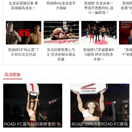
化龙诀震撼启幕 看
英雄榜•化龙诀选手
英雄榜·化龙诀第一
英雄
英雄破风成龙！
大揭秘
季选手悉数到位 战
拔赛“
斗一触即发！
英雄榜18“风云震” 7
东北狂蟒荣膺人气
英雄榜17罗威重拳K
“英
月30日北京开战
王 凭木村锁令观众
O获胜 阿木完胜清
下”称
叹服
水俊一
高清图集
ROAD FC最年轻的举牌女郎 孔
ROAD GIRLS是ROAD FC赛场
敏书美腿性感眼神清纯
上的一道靓丽的风景