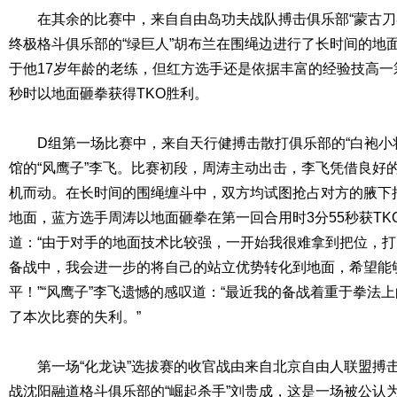
在其余的比赛中，来自自由岛功夫战队搏击俱乐部“蒙古刀客”
终极格斗俱乐部的“绿巨人”胡布兰在围绳边进行了长时间的地
于他17岁年龄的老练，但红方选手还是依据丰富的经验技高一
秒时以地面砸拳获得TKO胜利。
D组第一场比赛中，来自天行健搏击散打俱乐部的“白袍小将
馆的“风鹰子”李飞。比赛初段，周涛主动出击，李飞凭借良好
机而动。在长时间的围绳缠斗中，双方均试图抢占对方的腋下
地面，蓝方选手周涛以地面砸拳在第一回合用时3分55秒获TK
道：“由于对手的地面技术比较强，一开始我很难拿到把位，
备战中，我会进一步的将自己的站立优势转化到地面，希望能
平！”“风鹰子”李飞遗憾的感叹道：“最近我的备战着重于拳法
了本次比赛的失利。”
第一场“化龙诀”选拔赛的收官战由来自北京自由人联盟搏击俱
战沈阳融道格斗俱乐部的“崛起杀手”刘贵成，这是一场被公认