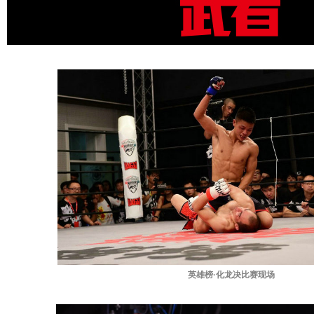
英雄榜·化龙决比赛现场