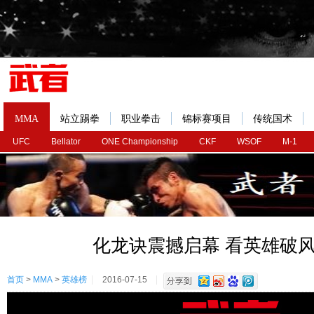
MMA
站立踢拳
职业拳击
锦标赛项目
传统国术
UFC
Bellator
ONE Championship
CKF
WSOF
M-1
化龙诀震撼启幕 看英雄破
首页
>
MMA
>
英雄榜
2016-07-15