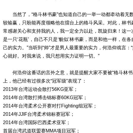
当然了，“格斗林书豪”也知道自己的一举一动都牵动着无数
较输赢，只盼能再度领略他在擂台上的格斗风采。对此，林书
常感谢关心和支持我的人，我一定全力以赴，凯旋归来！这一
是一只‘花瓶’，自己不只是‘貌似’林书豪，而是和他一样，在
己的实力。”当听到“帅”才是男人最重要的实力，何浩仰戏言：
心就好。对我来说，我只想用实力证明一切。”
何浩仰这番话的言外之意，就是提醒大家不要被“格斗林书豪
上，他已经有过很多次“冠军级”表现了：
2013年台湾运动会散打56KG亚军；
2014年台湾散打搏击锦标赛60KG冠军；
2014年台湾柔术公开赛对打Fighting组冠军；
2014年JJIF台湾柔术锦标赛冠军；
2014年台湾国际巴西柔术亚军；
首届台湾武道联盟赛MMA项目冠军；