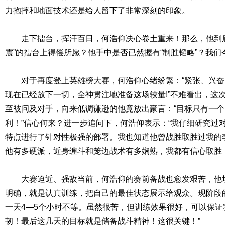
力抱摔和地面技术还是给人留下了非常深刻的印象。
走下擂台，挥汗百日，何浩仰决心卷土重来！那么，他到底能
震”的擂台上得偿所愿？他手中是否已然握有“制胜韬略”？我
对于再度登上英雄榜大赛，何浩仰心绪纷繁：“紧张、兴奋、焦虑
现在已经放下一切，全神贯注地准备这场较量!”不难看出，这次
至被问及对手，向来低调谦逊的他竟放出豪言：“目标只有一
利！”信心何来？进一步追问下，何浩仰表示：“我仔细研究过
特点进行了针对性极强的部署。我也知道他曾战胜取胜过我的
他有多硬派，近身缠斗和笼边战术有多娴熟，我都有信心取胜！
大赛迫近、强敌当前，何浩仰的赛前备战也愈发艰苦，他坦
明确，就是认真训练，把自己的最佳状态展示给观众。现阶段
一天4—5个小时不等。虽然很苦，但训练效果很好，可以保
韧！最后这几天的目标就是储备战斗精神！这很关键！”