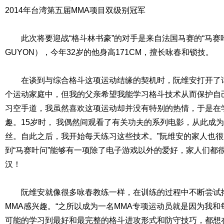
2014年台湾第五届MMA项目双级别冠军
此次将要迎战“格斗林书豪”的对手是来自法国马赛的“马赛叶
GUYON），今年32岁的他身高171CM，擅长咏春和锁技。
在谈到与综合格斗这项运动结缘的契机时，阮维安打开了话
个运动家庭中，但我的父亲希望我能学习格斗技术从而保护自
习空手道，我虽然喜欢这项运动却并没有特别的热情，于是在
趣。15岁时， 我偶然间观看了有关功夫的系列电影，从此成
丝。自此之后，我开始每天练习这些技术。”阮维安的家人也
到“马赛叶问”能够有一项除了电子游戏以外的爱好，家人们都
汉！
阮维安就像很多咏春教练一样，在训练的过程中不断尝试
MMA感兴趣。“之所以成为一名MMA专项运动员就是因为我
可能的学习到最好和最完整的格斗进攻形式和防守技巧，都想