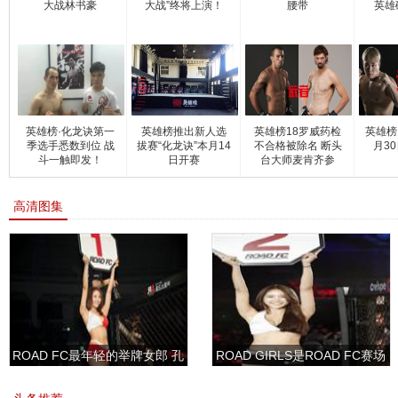
大战林书豪
大战”终将上演！
腰带
英雄
英雄榜·化龙诀第一
英雄榜推出新人选
英雄榜18罗威药检
英雄榜1
季选手悉数到位 战
拔赛“化龙诀”本月14
不合格被除名 断头
月3
斗一触即发！
日开赛
台大师麦肯齐参
高清图集
ROAD FC最年轻的举牌女郎 孔
ROAD GIRLS是ROAD FC赛场
敏书美腿性感眼神清纯
上的一道靓丽的风景