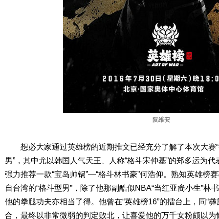
阮维安
想必大家通过英雄榜的近期推文已经充分了解了本次大赛“有
男”，其中尤以韩国人气天王、人称“格斗宋仲基”的郑多运为
强力推荐一款“宝岛帅锅”—“格斗林书豪”何浩仰。熟知英雄榜
自台湾的“格斗型男”，除了他那副酷似NBA“当红亚裔小生”
他的拳腿功夫亦相当了得。他曾在“英雄榜16”的擂台上，同“
合，最终以非常微弱的判定败北，让喜爱他的万千女粉颇以为