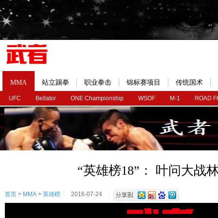
MMA
站立踢拳
职业拳击
锦标赛项目
传统国术
UFC
Bellator
ONE Championship
WSOF
M-1
ROAD F
“英雄榜18”： 叶问大战
首页
>
MMA
>
英雄榜
2016-07-24