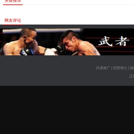
头条推荐
网友评论
武者推广
|
招贤纳士
|
隐
辽I