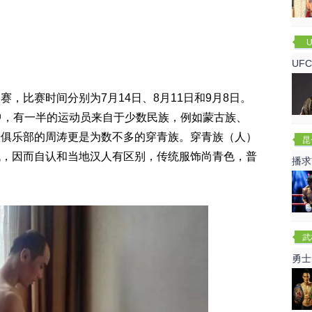
U
UF
势复
比赛时间分别为7月14日、8月11日和9月8日。
中，有一半的运动员来自于少数民族，例如蒙古族、
击俱乐部的周涛更是为数不多的穿青族。穿青族（人）
昆
代，因而自认和当地汉人有区别，传统服饰尚青色，普
播求
频）
武
勇士