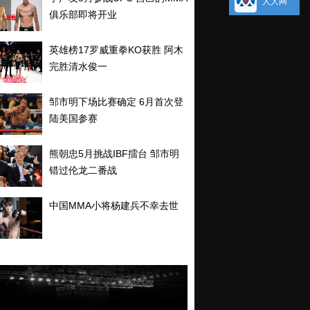
人人网
俱乐部即将开业
英雄榜17罗威重拳KO获胜 阿木
完胜清水俊一
邹市明下场比赛确定 6月首次登
陆美国参赛
熊朝忠5月挑战IBF擂台 邹市明
错过伦龙二番战
中国MMA小将杨建兵不幸去世