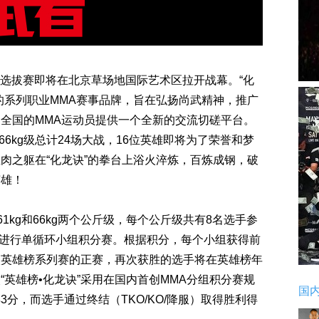
季选拔赛即将在北京草场地国际艺术区拉开战幕。“化
的系列职业MMA赛事品牌，旨在弘扬尚武精神，推广
全国的MMA运动员提供一个全新的交流切磋平台。
和66kg级总计24场大战，16位英雄即将为了荣誉和梦
肉之躯在“化龙诀”的拳台上浴火淬炼，百炼成钢，破
英雄！
kg和66kg两个公斤级，每个公斤级共有8名选手参
组进行单循环小组积分赛。根据积分，每个小组获得前
入英雄榜系列赛的正赛，再次获胜的选手将在英雄榜年
英雄榜•化龙诀”采用在国内首创MMA分组积分赛规
国
分，而选手通过终结（TKO/KO/降服）取得胜利得