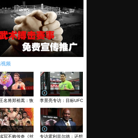
选视频
王名将郑裕蒿：恢复训练 有望回归擂台
李景亮专访：目标UFC金腰带 不做打酱油
续写不败传奇《丝路英雄》太原站全场视频
专访霍利菲尔德：还想再和泰森干一架！