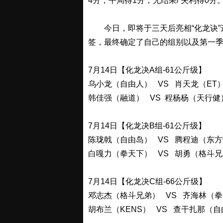
4分，平局得1分，无结果/ 失利得0分
今日，即将于三天后亮相“化龙诀”
签，最终确定了自己的组别以及第一
7月14日【化龙决A组-61公斤级】
乌小龙（自由人） VS 肖天龙（ET
韩佳强（融道） VS 程杨杨（天行健
7月14日【化龙决B组-61公斤级】
陈珑戟（自由岛） VS 腾程迪（东
白嘎力（拳天下） VS 胡勇（格斗
7月14日【化龙决C组-66公斤级】
邓志杰（格斗兄弟） VS 齐海林（
胡布兰（KENS） VS 查干扎那（