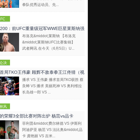
拳队优秀运动员、先...
FC
C200：前UFC重量级冠军WWE巨星莱斯纳强
布洛克&middot;莱斯纳 【布洛克
出（视频）
&middot;莱斯纳UFC比赛集锦】
武者网讯 在今天（6月5日）U...
仑决
首局TKO王伟豪 顾辉不敌泰拳王江佟猜（视
播求 VS 王伟豪 播求首局TKO获胜 蔡
良蝉 VS 播求 美丽死神 VS 奥利维拉
长岛雄一郎 VS ...
林风
的荣耀3全部比赛对阵出炉 杨茁vs品卡
菲利普&middot;费尔林德 VS 伊斯利
阿迪萨亚 杨茁 VS 法比奥&middot;品
卡 龚艳丽 VS 吉米...