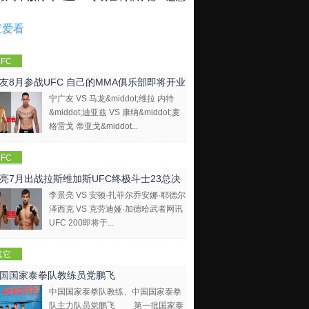
家爱看
FC
友8月参战UFC 自己的MMA俱乐部即将开业
宁广友 VS 马龙&middot;维拉 内特
&middot;迪亚兹 VS 康纳&middot;麦
格雷戈 蒂亚戈&middot...
FC
亮7月出战拉斯维加斯UFC终极斗士23总决
李景亮 VS 安顿·扎菲尔乔安娜·耶德尔
泽西克 VS 克劳迪娅·加德哈武者网讯
UFC 200即将于...
其它
国国家泰拳队教练员党鹏飞
中国国家泰拳队教练、中国国家泰拳
队主力队员党鹏飞 第一批国家泰