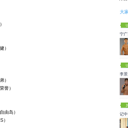
大
）
U
宁广
行健）
U
李景
兄弟）
赛
方荣誉）
（自由岛）
记中
S）