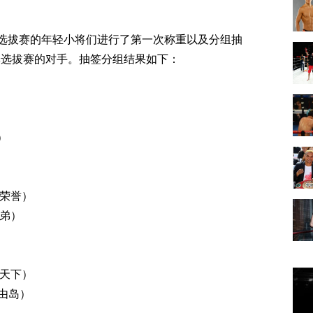
。
选拔赛的年轻小将们进行了第一次称重以及分组抽
季选拔赛的对手。抽签分组结果如下：
）
）
方荣誉）
兄弟）
拳天下）
自由岛）