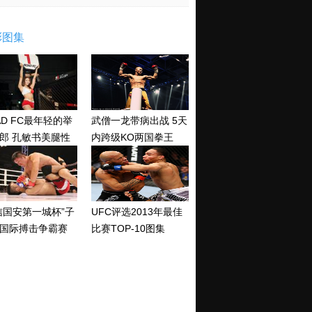
彩图集
AD FC最年轻的举
武僧一龙带病出战 5天
郎 孔敏书美腿性
内跨级KO两国拳王
神清纯
信国安第一城杯”子
UFC评选2013年最佳
国际搏击争霸赛
比赛TOP-10图集