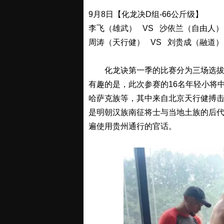
9月8日【化龙决D组-66公斤级】
李飞（雄武） VS 沙依兰（自由人）
周涛（天行健） VS 刘贵成（融道）
化龙诀第一季的比赛分为三场选拔赛，
有趣的是，此次参赛的16名年轻小将
哈萨克族等，其中来自北京天行健搏
是明朝汉族南征将士与当地土族的后
遍使用贵州通行的官话。