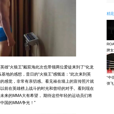
精
RO
牌女
感眼
雄“火狼王”戴双海此次也带领两位爱徒来到了“化龙
基地的感想，昔日的“火狼王”感慨道：“此次来到英
“中
家的感觉，非常有亲切感。看见裱在墙上的宣传照片就
弹飞
念以前在英雄榜上战斗的时光和曾经的对手。看到现在
未来的MMA大有希望， 期待这些年轻的运动员们将
中国的MMA争光！”