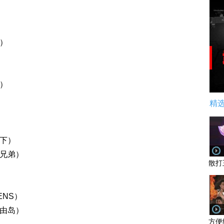
）
）
精
天下）
斗兄弟）
散打
ENS）
自由岛）
方便