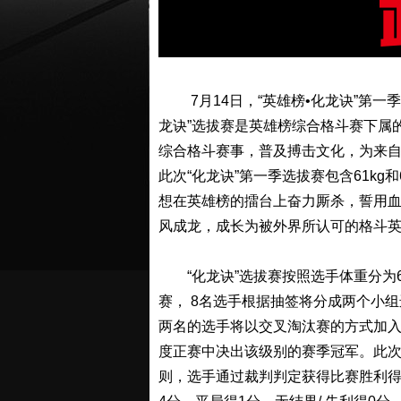
7月14日，“英雄榜•化龙诀”第一
龙诀”选拔赛是英雄榜综合格斗赛下属
综合格斗赛事，普及搏击文化，为来自
此次“化龙诀”第一季选拔赛包含61kg
想在英雄榜的擂台上奋力厮杀，誓用血
风成龙，成长为被外界所认可的格斗
“化龙诀”选拔赛按照选手体重分为61
赛， 8名选手根据抽签将分成两个小
两名的选手将以交叉淘汰赛的方式加
度正赛中决出该级别的赛季冠军。此次“
则，选手通过裁判判定获得比赛胜利得3