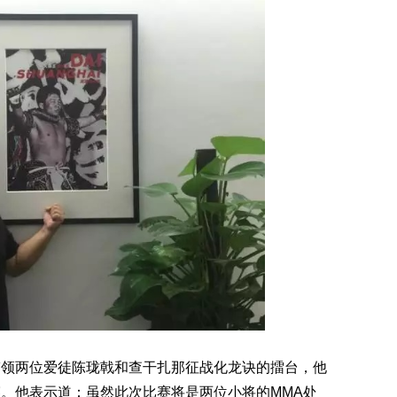
两位爱徒陈珑戟和查干扎那征战化龙诀的擂台，他
。他表示道：虽然此次比赛将是两位小将的MMA处