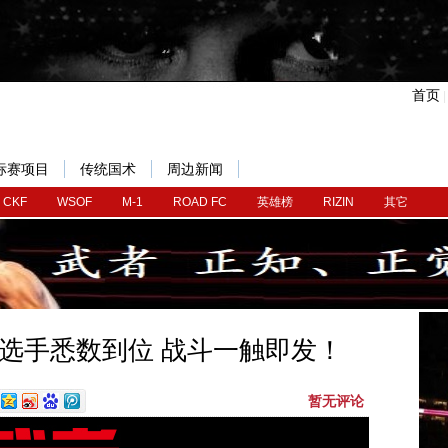
首页
标赛项目
传统国术
周边新闻
CKF
WSOF
M-1
ROAD FC
英雄榜
RIZIN
其它
选手悉数到位 战斗一触即发！
暂无评论