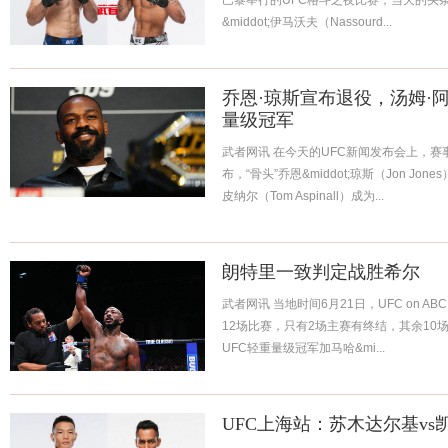
巴黎举行的UFC格斗之夜比赛，当天的头
&middot;伊马沃夫（Nassourd...
乔恩·琼斯宣布退役，汤姆·
量级冠军
武者网讯 在今天的UFC新闻发布会上，赛事C
布，“骨头”乔恩&middot;琼斯（Jon Jon
皮纳尔（Tom Aspinall）成为...
朗特里一致判定战胜希尔
武者网讯 当地时间6月21日，UFC on 
12场比赛，只有2场主赛有终结，其余10
UFC轻重量级冠军加马哈&mi...
UFC上海站：苏木达尔基vs