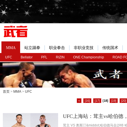
MMA
站立踢拳
职业拳击
非职业竞技
传统国术
UFC
Bellator
PFL
RIZIN
ONE Championship
ROAD F
首页
>
MMA
>
UFC
<
[16]
[17]
[18]
[19]
[20]
UFC上海站：茸主vs哈伯德
茸主 VS 奥斯汀&middot;哈伯德马合沙特 哈