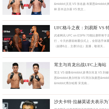
&middot;沃克 VS 张名扬 布莱恩&middot
林 苏木达尔基 VS 凯文...
UFC格斗之夜：刘易斯 VS
武者网讯 UFC on ESPN 70期比赛即
行，今天的赛前称重仪式上，全部选手体
（副赛6点，主赛10点）直播，敬请关...
茸主与肖龙出战UFC上海站
茸主 VS 德鲁&middot;多博尔肖龙 VS 刘修
恩&middot;奥尔特加 VS 阿尔加麦恩&mid
&middot;博尔哈斯 宋克南...
沙夫卡特·拉赫莫诺夫表示