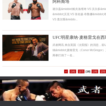
阿科斯塔
谢尔盖&middot;帕夫洛维奇 VS 沃尔多&mi
&middot;沃克 VS 张名扬 布鲁娜&middot
VS 查尔斯&middo...
UFC明星康纳·麦格雷戈在
武者网讯 来自英国《太阳报》的消息，前U
纳&middot;麦格雷戈（Conor McGr
两拳打倒了一名...
<
[16]
[17]
[18]
[19]
[20]