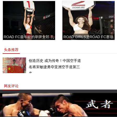
ROAD FC最年轻的举牌女郎 孔
ROAD GIRLS是ROAD FC赛场
敏书美腿性感眼神清纯
上的一道靓丽的风景
头条推荐
创造历史 成为传奇！中国空手道
名将宋敏捷勇夺亚洲空手道第三
名。
网友评论