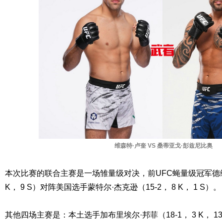
维森特·卢奎 VS 桑蒂亚戈·彭兹尼比奥
本次比赛的联合主赛是一场雏量级对决，前UFC蝇量级冠军德维森·
K， 9 S）对阵美国选手蒙特尔·杰克逊（15-2， 8 K， 1 S）。
其他四场主赛是：本土选手加布里埃尔·邦菲（18-1， 3 K， 1