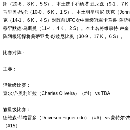
朗（20-6， 8 K， 5 S）。本土选手乔纳塔·迪尼兹（9-1， 7
马里奥·品托（10-0， 6 K， 1 S）。本土明星强尼·沃克（John
克（14-1， 6 K， 4 S）对阵前UFC次中量级冠军卡马鲁·乌斯曼
穆罕默德·乌斯曼（11-4， 4 K， 2 S）。本土名将维森特·卢奎（23
阵阿根廷悍将桑蒂亚戈·彭兹尼比奥（30-9， 17 K， 6 S）。
比赛对阵：
主赛：
轻量级比赛：
查尔斯·奥利维拉（Charles Oliveira）（#4） vs TBA
雏量级比赛：
德维森·菲格雷多（Deiveson Figueiredo）（#6） vs 蒙特尔·杰
（#15）