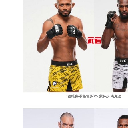
德维森·菲格雷多 VS 蒙特尔·杰克逊