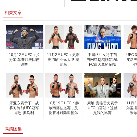
相关文章
10月12日UFC：拉
11月2日UFC：史蒂
中国格斗女将丁苗
UFC 
斐尔·菲齐耶夫因伤
夫·加西亚vs大卫·奥
与网红赵鸿刚签约U
皮洛夫
退赛
纳马
FC白大拿的扇嘴
罗
宋亚东表示下一战
10月19日UFC：赫
康纳·麦格雷戈表示
11月
将对阵前UFC冠军
尔南德兹退赛，艾
UFC白宫站：这就
尔盖·
肖恩·奥马利
伦替补对阵里德尔
是我的比赛
米尔
高清图集