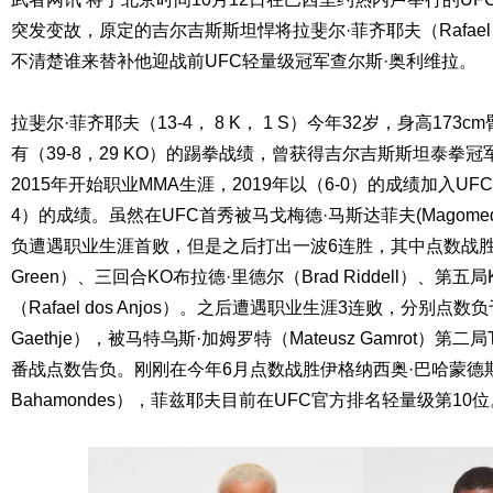
突发变故，原定的吉尔吉斯斯坦悍将拉斐尔·菲齐耶夫（Rafael 
不清楚谁来替补他迎战前UFC轻量级冠军查尔斯·奥利维拉。
拉斐尔·菲齐耶夫（13-4， 8 K， 1 S）今年32岁，身高173
有（39-8，29 KO）的踢拳战绩，曾获得吉尔吉斯斯坦泰拳冠
2015年开始职业MMA生涯，2019年以（6-0）的成绩加入UF
4）的成绩。虽然在UFC首秀被马戈梅德·马斯达菲夫(Magomed M
负遭遇职业生涯首败，但是之后打出一波6连胜，其中点数战胜鲍
Green）、三回合KO布拉德·里德尔（Brad Riddell）、第五
（Rafael dos Anjos）。之后遭遇职业生涯3连败，分别点数负
Gaethje），被马特乌斯·加姆罗特（Mateusz Gamrot）第
番战点数告负。刚刚在今年6月点数战胜伊格纳西奥·巴哈蒙德斯（I
Bahamondes），菲兹耶夫目前在UFC官方排名轻量级第10位