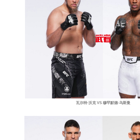
瓦尔特·沃克 VS 穆罕默德·乌斯曼