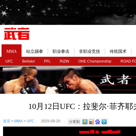
MMA
站立踢拳
职业拳击
非职业竞技
传统国术
UFC
Bellator
PFL
RIZIN
ONE Championship
ROAD F
10月12日UFC：拉斐尔·菲齐
首页
>
MMA
>
UFC
2025-09-20