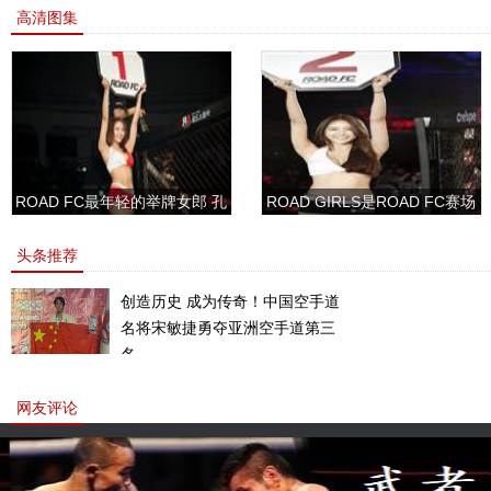
高清图集
ROAD FC最年轻的举牌女郎 孔
ROAD GIRLS是ROAD FC赛场
敏书美腿性感眼神清纯
上的一道靓丽的风景
头条推荐
创造历史 成为传奇！中国空手道
名将宋敏捷勇夺亚洲空手道第三
名。
网友评论