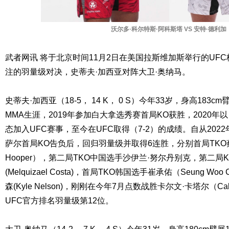
沃尔多·科尔特斯·阿科斯塔 VS 安特·德利加
武者网讯 将于北京时间11月2日在美国拉斯维加斯举行的UF
注的羽量级对决，史蒂夫·加西亚对阵大卫·奥纳马。
史蒂夫·加西亚（18-5， 14 K， 0 S）今年33岁，身高183cm
MMA生涯，2019年参加白大拿选秀赛首局KO获胜，2020年以
态加入UFC赛事，至今在UFC取得（7-2）的成绩。自从202
萨尔首局KO告负后，回归羽量级并取得6连胜，分别首局TKO蔡斯
Hooper），第二局TKO中国选手沙伊兰·努尔丹别克，第二局
(Melquizael Costa)，首局TKO韩国选手崔承佑（Seung Wo
森(Kyle Nelson)，刚刚在今年7月点数战胜卡尔文·卡塔尔（Cal
UFC官方排名羽量级第12位。