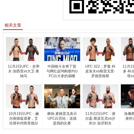
相关文章
11月2日UFC：史蒂
中国格斗女将丁苗
UFC 322：罗曼·科
11月
夫·加西亚vs大卫·奥
与网红赵鸿刚签约U
皮洛夫vs格雷戈里·
多·科
纳马
FC白大拿的扇嘴
罗德里格斯
塔v
10月19日UFC：赫
康纳·麦格雷戈表示
11月22日UFC：谢
洛佩
尔南德兹退赛，艾
UFC白宫站：这就
尔盖·斯皮瓦克vs沙
身肘
伦替补对阵里德尔
是我的比赛
米尔·加济耶夫