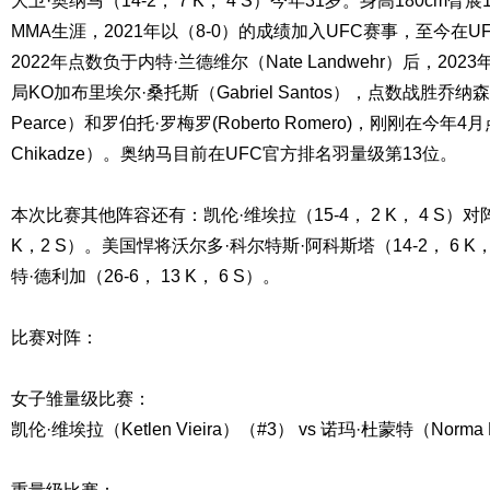
大卫·奥纳马（14-2， 7 K， 4 S）今年31岁。身高180cm臂展
MMA生涯，2021年以（8-0）的成绩加入UFC赛事，至今在U
2022年点数负于内特·兰德维尔（Nate Landwehr）后，2
局KO加布里埃尔·桑托斯（Gabriel Santos），点数战胜乔纳森·
Pearce）和罗伯托·罗梅罗(Roberto Romero)，刚刚在今年
Chikadze）。奥纳马目前在UFC官方排名羽量级第13位。
本次比赛其他阵容还有：凯伦·维埃拉（15-4， 2 K， 4 S）对
K，2 S）。美国悍将沃尔多·科尔特斯·阿科斯塔（14-2， 6 K
特·德利加（26-6， 13 K， 6 S）。
比赛对阵：
女子雏量级比赛：
凯伦·维埃拉（Ketlen Vieira）（#3） vs 诺玛·杜蒙特（Norma