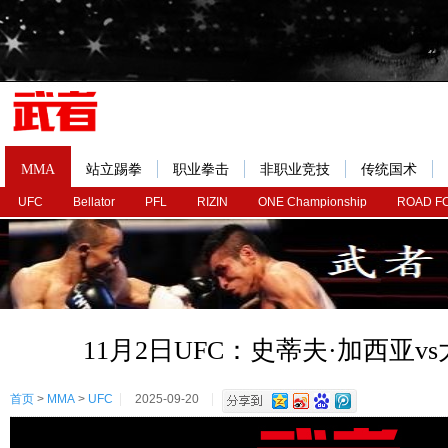
MMA
站立踢拳
职业拳击
非职业竞技
传统国术
UFC
Bellator
PFL
RIZIN
ONE Championship
ROAD F
11月2日UFC：史蒂夫·加西亚v
首页
>
MMA
>
UFC
2025-09-20