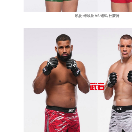
凯伦·维埃拉 VS 诺玛·杜蒙特