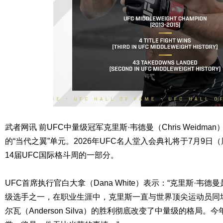
武者网讯 前UFC中量级冠军克里斯·韦德曼（Chris Weidman
的“当代之翼”单元。2026年UFC名人堂入会典礼将于7月9
14届UFC国际格斗周的一部分。
UFC首席执行官白大拿（Dana White）表示：“克里斯·韦
级选手之一，在职业生涯中，克里斯一直与世界顶尖运动员同
尔瓦（Anderson Silva）的胜利彻底改变了中量级的格局。