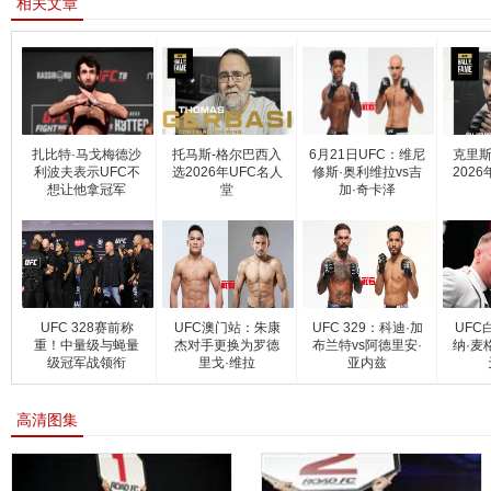
相关文章
扎比特·马戈梅德沙
托马斯-格尔巴西入
6月21日UFC：维尼
克里斯
利波夫表示UFC不
选2026年UFC名人
修斯·奥利维拉vs吉
202
想让他拿冠军
堂
加·奇卡泽
UFC 328赛前称
UFC澳门站：朱康
UFC 329：科迪·加
UFC
重！中量级与蝇量
杰对手更换为罗德
布兰特vs阿德里安·
纳·麦
级冠军战领衔
里戈·维拉
亚内兹
高清图集