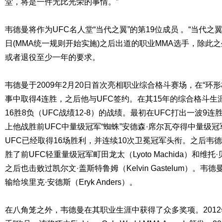
堂，将是一件无比光荣的事情。”
韦德曼将作为UFC名人堂“当代之翼”的第19位成员 。“当代之翼”
日(MMA统一规则开始实施)之后出道的职业MMA选手，除此
或者退役至少一年的要求。
韦德曼于2009年2月20日首次亮相职业综合格斗赛场，在“环形格斗”（
事中取得4连胜，之后他与UFC签约。在其15年的综合格斗生
16胜8负（UFC战绩12-8）的战绩。最初在UFC打出一波9连胜，
上他战胜前UFC中量级冠军“蜘蛛”安德森·席尔瓦夺得中量级
UFC已经取得16场胜利，并连续10次卫冕冠军头衔。之后韦
胜了前UFC轻重量级冠军町田龙太（Lyoto Machida）和维托·贝尔福
之后也击败过凯尔文·盖斯特鲁姆（Kelvin Gastelum）。韦
输给埃里克·安德斯（Eryk Anders）。
在八角笼之外，韦德曼在其职业生涯中获得了众多奖项。2012