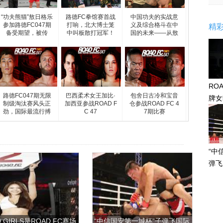
“功夫熊猫”敖日格乐
路德FC拳馆赛首战
中国功夫的实战意
参加路德FC047期
打响，北大博士笼
义及综合格斗在中
精
备受期望，被传
中叫板散打冠军！
国的未来——从敖
RO
路德FC047期无限
巴西柔术女王加比·
包舍日古冷和宝音
牌女
制级淘汰赛风头正
加西亚参战ROAD F
仓参战ROAD FC 4
感眼
劲，国际最流行搏
C 47
7期比赛
击
“中
弹飞
 GIRLS是ROAD FC赛场
“中信国安第一城杯”子弹飞国际