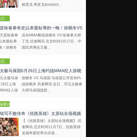
格雷戈 蒂亚戈&middot...
其它
是咏春拳有史以来最耻辱的一晚！徐晓冬VS
业余MMA教练徐晓冬 VS 咏春拳大师
拳大师
丁浩 武者网讯 北京时间3月17日，中
国武术搏击又被...
其它
太极马保国6月26日上海约战MMA狂人徐晓
徐晓冬 VS 马保国 马保国公开宣布约
战徐晓冬 武者网讯 近日，浑元太极拳
大师马保国战胜...
踢拳比
视频
续写不败传奇《丝路英雄》太原站全场视频
【《丝路英雄》太原站全场视频】 武
者网讯 北京时间11月7日，丝路英雄·
龙城争霸世界功夫巡...