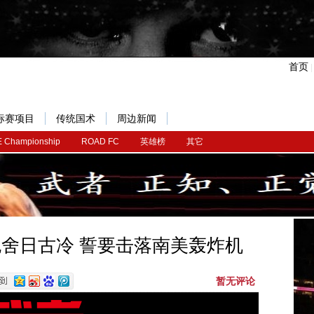
首页
标赛项目
传统国术
周边新闻
 Championship
ROAD FC
英雄榜
其它
”包舍日古冷 誓要击落南美轰炸机
暂无评论