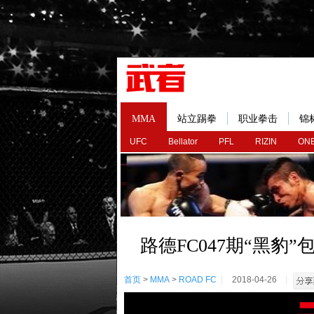
MMA
站立踢拳
职业拳击
锦
UFC
Bellator
PFL
RIZIN
ONE
路德FC047期“黑豹
首页
>
MMA
>
ROAD FC
2018-04-26