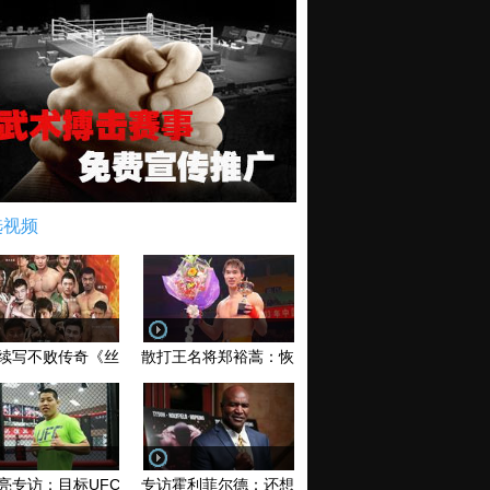
选视频
续写不败传奇《丝路英雄》太原站全场视频
散打王名将郑裕蒿：恢复训练 有望回归擂台
亮专访：目标UFC金腰带 不做打酱油
专访霍利菲尔德：还想再和泰森干一架！