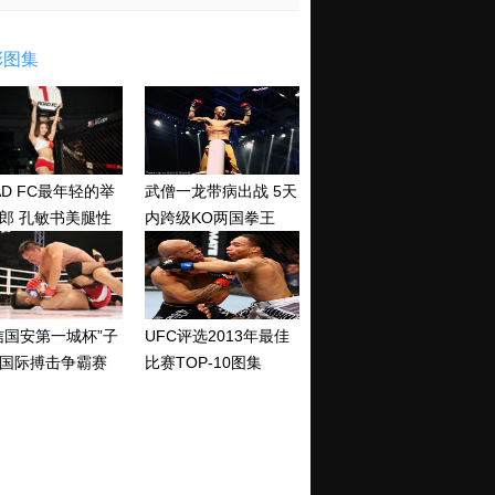
彩图集
AD FC最年轻的举
武僧一龙带病出战 5天
郎 孔敏书美腿性
内跨级KO两国拳王
神清纯
信国安第一城杯”子
UFC评选2013年最佳
国际搏击争霸赛
比赛TOP-10图集