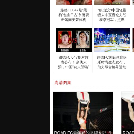
路德FC047期“黑
“狼出没”!中国轻量
豹”包舍日古冷 誓要
级未来宝音仓力战
击落南美轰炸机
泰拳冠军，点燃
路德FC 047期对阵
路德FC国际体育娱
表公布！ 余仇未
乐时尚生态发布，
消，中国“功夫熊猫”
助力综合格斗运动
入
高清图集
ROAD FC最年轻的举牌女郎 孔
ROAD