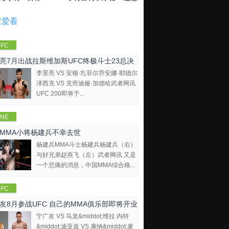
家爱看
FC
亮7月出战拉斯维加斯UFC终极斗士23总决
李景亮 VS 安顿·扎菲尔乔安娜·耶德尔
泽西克 VS 克劳迪娅·加德哈武者网讯
UFC 200即将于...
NE
mpions
MMA小将杨建兵不幸去世
hip
杨建兵MMA斗士杨建兵杨建兵（右）
与好兄弟赵燕飞（左）武者网讯 又是
一个悲痛的消息，中国MMA综合格...
FC
友8月参战UFC 自己的MMA俱乐部即将开业
宁广友 VS 马龙&middot;维拉 内特
&middot;迪亚兹 VS 康纳&middot;麦