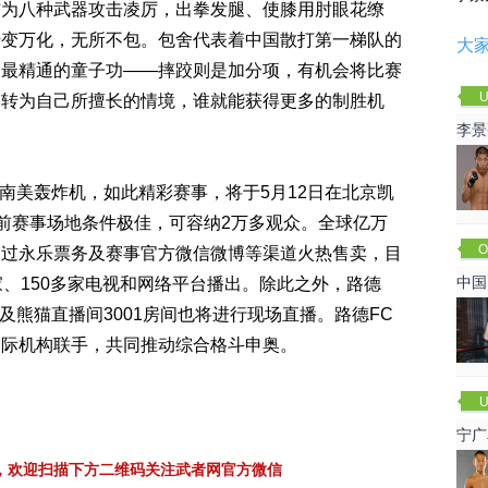
作为八种武器攻击凌厉，出拳发腿、使膝用肘眼花缭
千变万化，无所不包。包舍代表着中国散打第一梯队的
大
，最精通的童子功——摔跤则是加分项，有机会将比赛
U
赛转为自己所擅长的情境，谁就能获得更多的制胜机
李景
赛
美轰炸机，如此精彩赛事，将于5月12日在北京凯
目前赛事场地条件极佳，可容纳2万多观众。全球亿万
O
通过永乐票务及赛事官方微信微博等渠道火热售卖，目
Cha
中国
家、150多家电视和网络平台播出。除此之外，路德
网以及熊猫直播间3001房间也将进行现场直播。路德FC
国际机构联手，共同推动综合格斗申奥。
U
宁广
，欢迎扫描下方二维码关注武者网官方微信