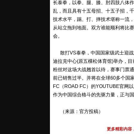
长泰拳，以拳、腿、膝、肘四肢八体
乱，而且具有十五母招、十五子招，
技术水平，踢、打、摔技术堪称一流
从站立拖到地面。双方谁能顺利将比
会。
散打VS泰拳，中国国家级武士迎战南
迪拉克中心(原五棵松体育馆)举办，
粉丝对这场大战翘首以待，赛事门票
前已销售过半。并将在全球60多个国
FC（ROAD FC）的YOUTUBE官
作为中国综合格斗的先驱力量，正与
（来源：官方投稿）
更多精彩内容