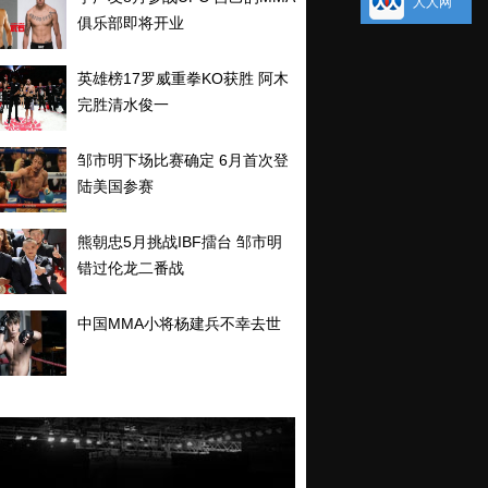
人人网
俱乐部即将开业
英雄榜17罗威重拳KO获胜 阿木
完胜清水俊一
邹市明下场比赛确定 6月首次登
陆美国参赛
熊朝忠5月挑战IBF擂台 邹市明
错过伦龙二番战
中国MMA小将杨建兵不幸去世