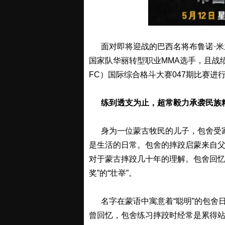
面对即将迎战的巴西名将布鲁诺·米兰
国家队华丽转型职业MMA选手，且战绩极
FC）国际综合格斗大赛047期比赛进
练到透支为止，超常毅力承袭民族
身为一位蒙古牧民的儿子，包舍受家
是生活的日常。包舍的摔跤启蒙来自
对于蒙古摔跤几十年的理解。包舍回忆
奖”的“壮举”。
名字在蒙语中寓意着“聪明”的包舍
曾回忆，包舍练习摔跤时经常是累得