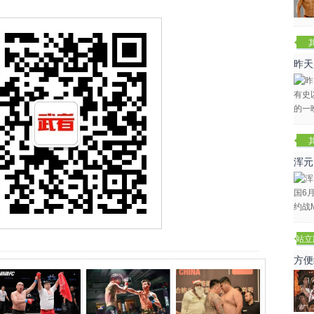
昨天
咏春
浑元
冬
站立
赛
方便