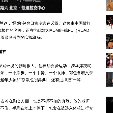
达，“黑豹”包舍日古冷志在必得。这位由中国散打
佳的名将，正在为此次XIAOMI路德FC（ROAD
行着紧张激烈的实战训练。
精神
庭环境的影响很大。他自幼喜爱运动，骑马摔跤就
父亲，一个踏步、一个手势、一个眼神，都包含着父亲
起年少参加“祭敖包”活动时，还有过摔跤“一等
日古冷在勤奋方面，也是不折不扣的典范。他的老师
站不住、半跪在地上才停下。包舍在被选入体校进行专