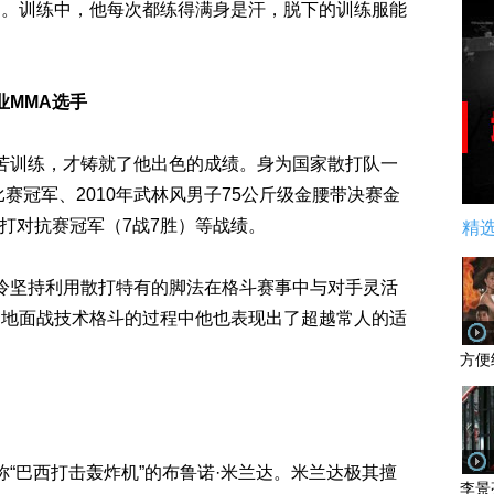
力。训练中，他每次都练得满身是汗，脱下的训练服能
MMA选手
训练，才铸就了他出色的成绩。身为国家散打队一
比赛冠军、2010年武林风男子75公斤级金腰带决赛金
散打对抗赛冠军（7战7胜）等战绩。
精
坚持利用散打特有的脚法在格斗赛事中与对手灵活
为地面战技术格斗的过程中他也表现出了超越常人的适
方便
巴西打击轰炸机”的布鲁诺·米兰达。米兰达极其擅
李景