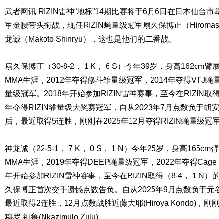
武者网讯 RIZIN雷神“地标”14期比赛将于6月6日在日本仙
军金腰带头衔战，现任RIZIN蝇量级冠军扇久保博正（Hiromasa
龙诚（Makoto Shinryu），这也是他们的二番战。
扇久保博正（30-8-2， 1 K， 6 S）今年39岁，身高162cm臂
MMA生涯，2012年夺得修斗雏量级冠军，2014年夺得VTJ蝇
量级冠军。2018年开始参加RIZIN雷神赛事，至今在RIZIN取得
年夺得RIZIN雏量级大奖赛冠军，自从2023年7月点数负于胡安·阿楚莱塔
后，最近取得5连胜，刚刚在2025年12月夺得RIZIN蝇量级
神龙诚（22-5-1， 7 K， 0 S， 1 N）今年25岁，身高165c
MMA生涯，2019年夺得DEEP蝇量级冠军，2022年夺得Cage F
年开始参加RIZIN雷神赛事，至今在RIZIN取得（8-4， 1 N
久保博正首次交手遗憾点数告负。自从2025年9月点数负于元谷友贵
最近取得2连胜，12月点数战胜近藤大耶(Hiroya Kondo)
穆罗·祖鲁(Nkazimulo Zulu)。