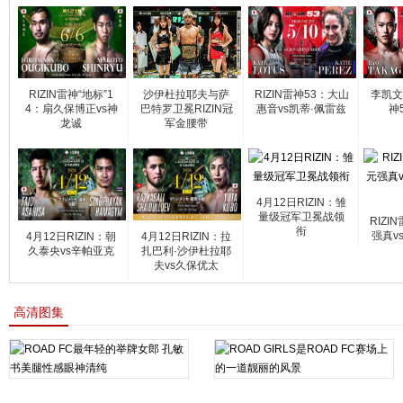
RIZIN雷神“地标”1
沙伊杜拉耶夫与萨
RIZIN雷神53：大山
李凯文
4：扇久保博正vs神
巴特罗卫冕RIZIN冠
惠音vs凯蒂·佩雷兹
神
龙诚
军金腰带
4月12日RIZIN：雏
量级冠军卫冕战领
RIZI
衔
强真v
4月12日RIZIN：朝
4月12日RIZIN：拉
久泰央vs辛帕亚克
扎巴利·沙伊杜拉耶
夫vs久保优太
高清图集