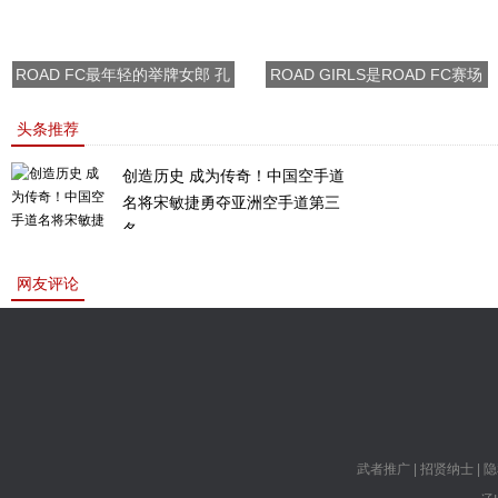
ROAD FC最年轻的举牌女郎 孔
ROAD GIRLS是ROAD FC赛场
敏书美腿性感眼神清纯
上的一道靓丽的风景
头条推荐
创造历史 成为传奇！中国空手道
名将宋敏捷勇夺亚洲空手道第三
名。
网友评论
武者推广
|
招贤纳士
|
隐