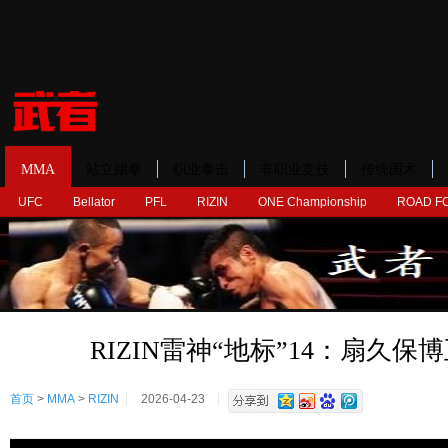
MMA
站立踢拳
职业拳击
非职业竞技
传统国术
UFC
Bellator
PFL
RIZIN
ONE Championship
ROAD F
RIZIN雷神“地标”14：扇久保
首页
>
MMA
>
RIZIN
2026-04-23