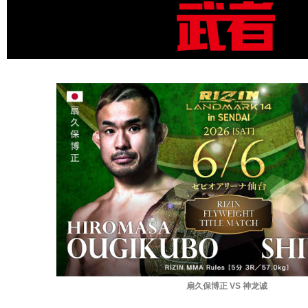
扇久保博正 VS 神龙诚