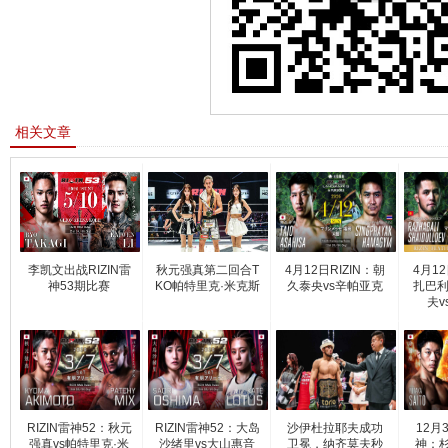
相关文章
李凯文出战RIZIN雷
秋元强真第二回合T
4月12日RIZIN：朝
4月12
神53期比赛
KO帕特里克·米克斯
久泰央vs辛帕亚克
扎巴利
夫v
RIZIN雷神52：秋元
RIZIN雷神52：大岛
沙伊杜拉耶夫成功
12月3
强真vs帕特里克·米
沙绪里vs大山惠音
卫冕，纳齐莫夫秒
神：