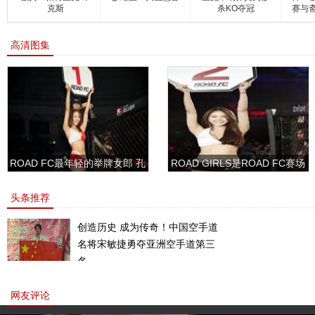
克斯
杀KO夺冠
赛与
高清图集
ROAD FC最年轻的举牌女郎 孔
ROAD GIRLS是ROAD FC赛场
敏书美腿性感眼神清纯
上的一道靓丽的风景
头条推荐
创造历史 成为传奇！中国空手道
名将宋敏捷勇夺亚洲空手道第三
名。
网友评论