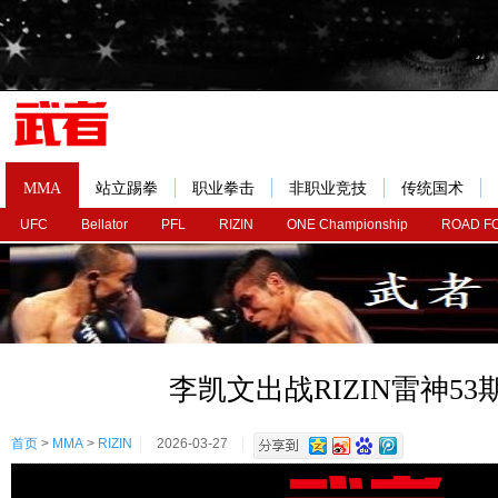
MMA
站立踢拳
职业拳击
非职业竞技
传统国术
UFC
Bellator
PFL
RIZIN
ONE Championship
ROAD F
李凯文出战RIZIN雷神53
首页
>
MMA
>
RIZIN
2026-03-27