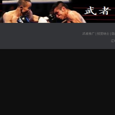
武者推广
|
招贤纳士
|
隐
辽I