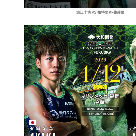
堀江圭功 VS 帕特里奇·弗莱雷