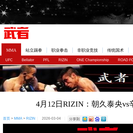
MMA
站立踢拳
职业拳击
非职业竞技
传统国术
UFC
Bellator
PFL
RIZIN
ONE Championship
ROAD F
4月12日RIZIN：朝久泰央v
首页
>
MMA
>
RIZIN
2026-03-04