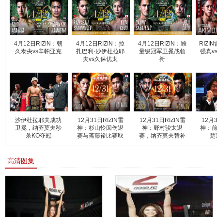
4月12日RIZIN：朝
4月12日RIZIN：拉
4月12日RIZIN：雏
RIZI
久泰央vs辛帕亚克
扎巴利·沙伊杜拉耶
量级冠军卫冕战领
强真v
夫vs久保优太
衔
沙伊杜拉耶夫成功
12月31日RIZIN雷
12月31日RIZIN雷
12月3
卫冕，纳齐莫夫秒
神：杉山怜因伤退
神：野村骏太退
神：前
杀KO夺冠
赛与斋藤裕比赛取
赛，纳齐莫夫替补
楚
消
挑战索
高清图集