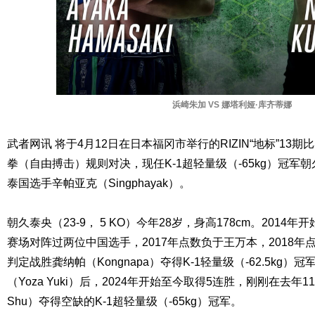
浜崎朱加 VS 娜塔利娅·库齐蒂娜
武者网讯 将于4月12日在日本福冈市举行的RIZIN“地标”13
拳（自由搏击）规则对决，现任K-1超轻量级（-65kg）冠军朝久泰央
泰国选手辛帕亚克（Singphayak）。
朝久泰央（23-9， 5 KO）今年28岁，身高178cm。201
赛场对阵过两位中国选手，2017年点数负于王万本，2018年
判定战胜龚纳帕（Kongnapa）夺得K-1轻量级（-62.5kg
（Yoza Yuki）后，2024年开始至今取得5连胜，刚刚在去年11
Shu）夺得空缺的K-1超轻量级（-65kg）冠军。