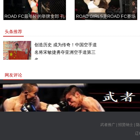
ROAD FC最年轻的举牌女郎 孔
ROAD GIRLS是ROAD FC赛场
敏书美腿性感眼神清纯
上的一道靓丽的风景
头条推荐
创造历史 成为传奇！中国空手道
名将宋敏捷勇夺亚洲空手道第三
名。
网友评论
武者推广
|
招贤纳士
|
隐
辽I