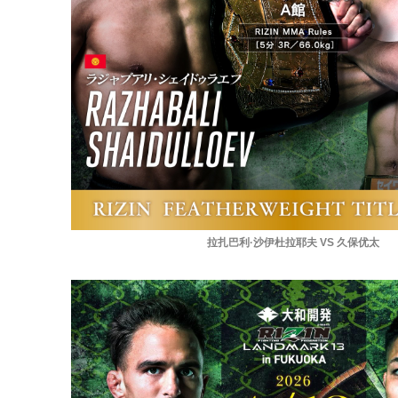
拉扎巴利·沙伊杜拉耶夫 VS 久保优太