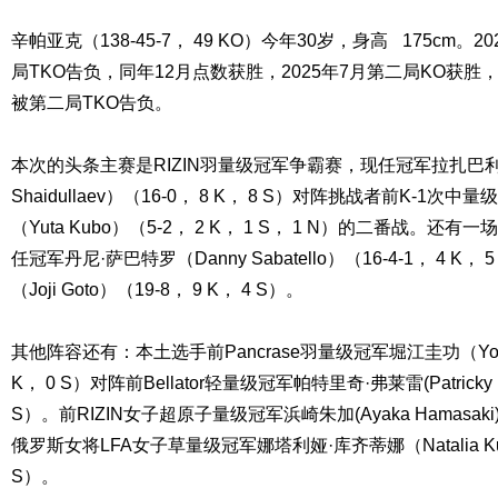
辛帕亚克（138-45-7， 49 KO）今年30岁，身高
175cm。2
局TKO告负，同年12月点数获胜，2025年7月第二局KO获胜，
被第二局TKO告负。
本次的头条主赛是RIZIN羽量级冠军争霸赛，现任冠军拉扎巴利·沙
Shaidullaev）（16-0， 8 K， 8 S）对阵挑战者前K-1次中量
（Yuta Kubo）（5-2， 2 K， 1 S， 1 N）的二番战。还
任冠军丹尼·萨巴特罗（Danny Sabatello）（16-4-1， 4 
（Joji Goto）（19-8， 9 K， 4 S）。
其他阵容还有：本土选手前Pancrase羽量级冠军堀江圭功（Yoshino
K， 0 S）对阵前Bellator轻量级冠军帕特里奇·弗莱雷(Patricky Fre
S）。前RIZIN女子超原子量级冠军浜崎朱加(Ayaka Hamasaki)（
俄罗斯女将LFA女子草量级冠军娜塔利娅·库齐蒂娜（Natalia Kuziu
S）。