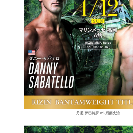
丹尼·萨巴特罗 VS 后藤丈治