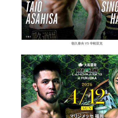
朝久泰央 VS 辛帕亚克