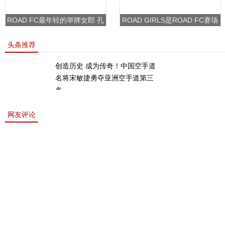
ROAD FC最年轻的举牌女郎 孔
ROAD GIRLS是ROAD FC赛场
敏书美腿性感眼神清纯
上的一道靓丽的风景
头条推荐
创造历史 成为传奇！中国空手道
名将宋敏捷勇夺亚洲空手道第三
名。
网友评论