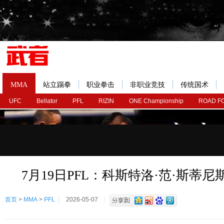
MMA
站立踢拳
职业拳击
非职业竞技
传统国术
UFC
Bellator
PFL
RIZIN
ONE Championship
ROAD F
7月19日PFL：科斯特洛·范·斯蒂尼
首页
>
MMA
>
PFL
2026-05-07