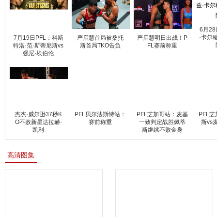
6月2
·卡尔
7月19日PFL：科斯
严启慧首局被桑托
严启慧明日出战！P
特洛·范·斯蒂尼斯vs
斯首局TKO告负
FL赛前称重
强尼·埃伯伦
杰杰·威尔逊37秒K
PFL贝尔法斯特站：
PFL芝加哥站：麦基
PFL
O不败新星达拉赫·
赛前称重
一致判定战胜佩蒂
斯vs
凯利
斯继续不败金身
高清图集