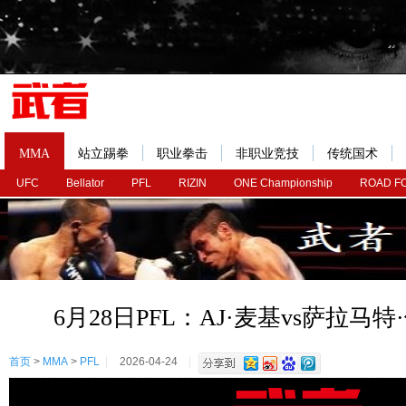
MMA
站立踢拳
职业拳击
非职业竞技
传统国术
UFC
Bellator
PFL
RIZIN
ONE Championship
ROAD F
6月28日PFL：AJ·麦基vs萨拉马
首页
>
MMA
>
PFL
2026-04-24