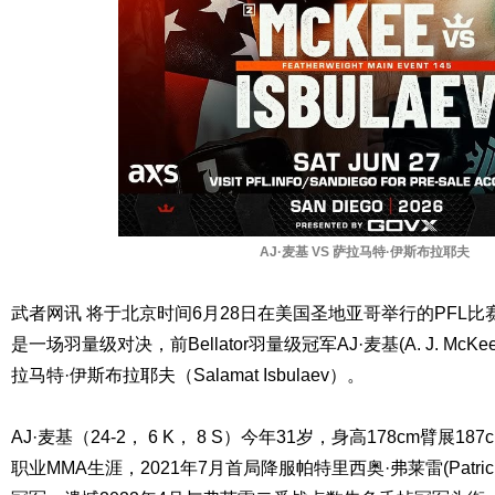
AJ·麦基 VS 萨拉马特·伊斯布拉耶夫
武者网讯 将于北京时间6月28日在美国圣地亚哥举行的PFL
是一场羽量级对决，前Bellator羽量级冠军AJ·麦基(A. J. M
拉马特·伊斯布拉耶夫（Salamat Isbulaev）。
AJ·麦基（24-2， 6 K， 8 S）今年31岁，身高178cm臂展187c
职业MMA生涯，2021年7月首局降服帕特里西奥·弗莱雷(Patricio F