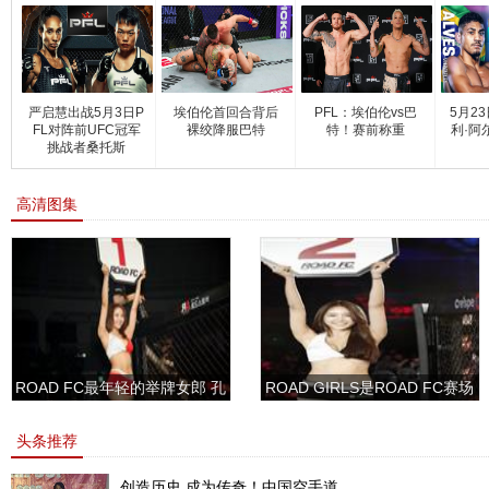
严启慧出战5月3日P
埃伯伦首回合背后
PFL：埃伯伦vs巴
5月2
FL对阵前UFC冠军
裸绞降服巴特
特！赛前称重
利·阿
挑战者桑托斯
高清图集
ROAD FC最年轻的举牌女郎 孔
ROAD GIRLS是ROAD FC赛场
敏书美腿性感眼神清纯
上的一道靓丽的风景
头条推荐
创造历史 成为传奇！中国空手道