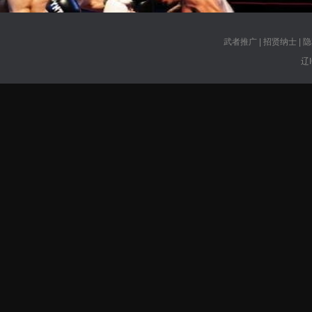
武者推广
|
招贤纳士
|
隐
辽I