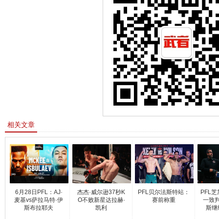
相关文章
6月28日PFL：AJ·
杰杰·威尔逊37秒K
PFL贝尔法斯特站：
PFL
麦基vs萨拉马特·伊
O不败新星达拉赫·
赛前称重
一致
斯布拉耶夫
凯利
斯继