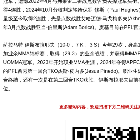
冠军，遗憾2022年4月与弗莱雷二番战点数告负丢掉冠军头
得4连胜，2024年10月分歧判定输给保罗·修斯（Paul Hugh
量级至今取得2连胜，先是点数战胜艾哈迈德·马戈梅多夫(Akhmed
年3月点数战胜亚当·伯里斯(Adam Borics)。麦基目前在PF
萨拉马特·伊斯布拉耶夫（10-0， 7 K， 3 S）今年29岁，身高1
加业余MMA锦标赛，取得（29-3）的业余战绩，并获得IMMA
UOMMA冠军。2023年开始职业MMA生涯，2024年夺得AP
的PFL首秀第一回合TKO杰斯·皮内多(Jesus Pinedo)。职
合终结，还有一次是在第二回合TKO获胜。伊斯布拉耶夫目前在
位。
更多精彩内容，欢迎扫描下方二维码关注