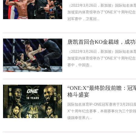
（2022年3月26日，新加坡）国际知名体育
加坡室内体育馆举办了“ONE:X”十周年
冠军赛中，卫冕冠...
唐凯首回合KO金裁雄，成功
（2022年3月26日，新加坡）国际知名体育
加坡室内体育馆举办了“ONE:X”十周年
赛中，中国选...
“ONE:X”最终阶段前瞻：
格斗盛宴
国际知名体育IP-ONE冠军赛将于3月26
X”十周年纪念赛事，本期赛事分为三个阶
级踢拳世界八...