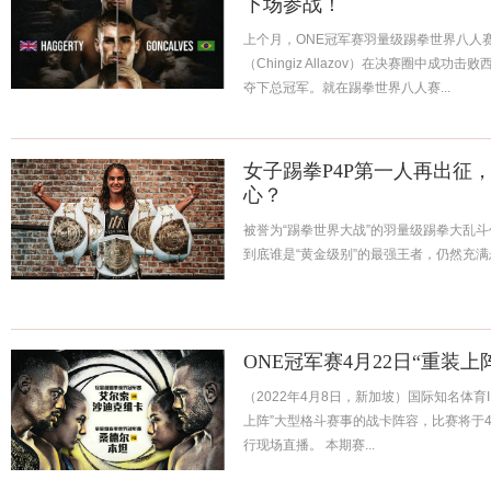
下场参战！
上个月，ONE冠军赛羽量级踢拳世界八人赛落
（Chingiz Allazov）在决赛圈中成功击败西提猜
夺下总冠军。就在踢拳世界八人赛...
女子踢拳P4P第一人再出征
心？
被誉为“踢拳世界大战”的羽量级踢拳大乱斗
到底谁是“黄金级别”的最强王者，仍然充满
ONE冠军赛4月22日“重装
（2022年4月8日，新加坡）国际知名体育I
上阵”大型格斗赛事的战卡阵容，比赛将于
行现场直播。 本期赛...