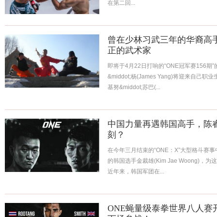
在第二回...
曾在少林习武三年的华裔高手
正的武术家
即将于4月22日打响的“ONE冠军赛156
&middot;杨(James Yang)将迎来
基努&middot;苏巴(...
中国力量再遇韩国高手，陈
刻？
在今年三月结束的“ONE：X”大型格斗赛
的韩国选手金裁雄(Kim Jae Woong
近年来，韩国军团在...
ONE蝇量级泰拳世界八人赛