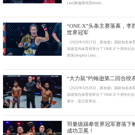
Lee)降服斯坦普&mid...
“ONE:X”头条主赛落幕，
世界冠军
（2022年3月27日，新加坡）国际知名体育
加坡室内体育馆举办了“ONE:X”十周年
胜珠(Angela Lee)...
“大力鼠”约翰逊第二回合绞
（2022年3月26日，新加坡）国际知名体育
加坡室内体育馆举办了“ONE:X”十周年
赛中，昔日世界综...
羽量级踢拳世界冠军赛落下
成功卫冕！