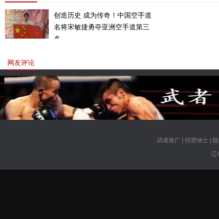
创造历史 成为传奇！中国空手道
名将宋敏捷勇夺亚洲空手道第三
名。
网友评论
武者推广
|
招贤纳士
|
隐
辽I