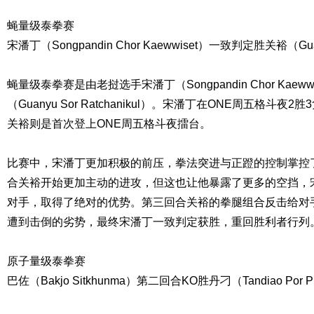
蝇量级泰拳赛
宋潘丁（Songpandin Chor Kaewwiset）一致判定胜关裕（Guanyu
蝇量级泰拳赛是由老挝选手宋潘丁（Songpandin Chor Kaew
（Guanyu Sor Ratchanikul）。宋潘丁在ONE周五格斗
关裕则是首次登上ONE周五格斗夜擂台。
比赛中，宋潘丁更加积极的前压，拳法突进与正蹬的控制掌控
合关裕开始更加主动的进攻，但这也让他暴露了更多的空挡，
对手，取得了绝对的优势。第三回合关裕的拳腿组合反击给对
遭到击倒的劣势，最终宋潘丁一致判定获胜，重回胜利者行列
原子量级泰拳赛
巴佐（Bakjo Sitkhunma）第二回合KO胜丹刁（Tandiao Por Pr