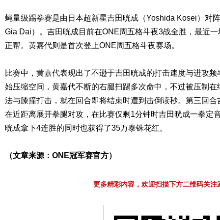
蝇量级踢拳赛是由日本超新星吉田晄成（Yoshida Kosei）对
Gia Dai）。吉田晄成目前在ONE周五格斗夜3战全胜，最
正帮。黄嘉代则是首次登上ONE周五格斗夜赛场。
比赛中，黄嘉代表现出了不逊于吉田晄成的打击速度与进攻频
始压缩空间，黄嘉代不断的右腿扫踢多次命中，不过被压制在
法与膝撞打击，就在回合即将结束时遭到击倒读秒。第三回合
在近距离展开拳腿对攻，在比赛仅剩1分钟时吉田晄成一拳定音
晄成拿下4连胜的同时也获得了35万泰铢花红。
（文章来源：ONE冠军赛官方）
更多精彩内容，欢迎扫描下方二维码关注